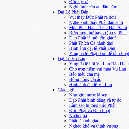
Đức hỷ xả
Nghi thức cầu an đầu năm
Đại Lễ Phật Đản
Vui thay Đức Phật ra đời!
Nghe kinh thấy Phật đản sinh
Mùa Phật Đản - Tích Đản Sanh
Bước sen thứ bảy - Quả vị Phật
Đạo Phật là một tôn giáo?
Phật Thích Ca hành đạo
Hình ảnh đại lễ Phật Đản
Ý nghĩa lễ Phật đản - lễ tắm Phật
Đại Lễ Vu Lan
Ý nghĩa lễ hội Vu Lan Báo Hiếu
Cho trọn niềm vui mùa Vu Lan
Báo hiếu cha mẹ
Bông hồng cài áo
Hình ảnh đại lễ Vu Lan
Giác ngộ
Như giọt nước lá sen
Đạo Phật bình đẳng và tự do
Làm sao tu theo đức Phật
Đức Phật và Đạo Phật
Nhân quả
Phật là tánh giác
Nghèo khó và thịnh vượng