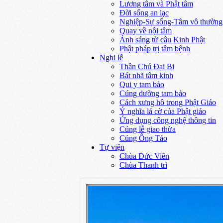
Lương tâm và Phật tâm
Đời sống an lạc
Nghiệp-Sự sống-Tâm vô thường
Quay về nội tâm
Ánh sáng từ câu Kinh Phật
Phật pháp trị tâm bệnh
Nghi lễ
Thần Chú Đại Bi
Bát nhã tâm kinh
Qui y tam bảo
Cúng dường tam bảo
Cách xưng hô trong Phật Giáo
Ý nghĩa lá cờ của Phật giáo
Ứng dụng công nghệ thông tin
Cúng lễ giao thừa
Cúng Ông Táo
Tự viện
Chùa Đức Viên
Chùa Thanh trì