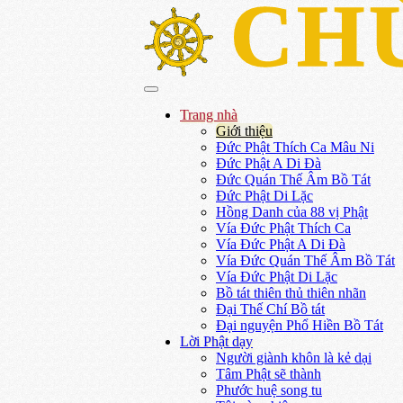
CH
Trang nhà
Giới thiệu
Đức Phật Thích Ca Mâu Ni
Đức Phật A Di Đà
Đức Quán Thế Âm Bồ Tát
Đức Phật Di Lặc
Hồng Danh của 88 vị Phật
Vía Đức Phật Thích Ca
Vía Đức Phật A Di Đà
Vía Đức Quán Thế Âm Bồ Tát
Vía Đức Phật Di Lặc
Bồ tát thiên thủ thiên nhãn
Đại Thế Chí Bồ tát
Đại nguyện Phổ Hiền Bồ Tát
Lời Phật dạy
Người giành khôn là kẻ dại
Tâm Phật sẽ thành
Phước huệ song tu