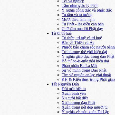
Tội và nghiệp
Tầm nhìn giáo lý Phật
Ý nghĩa công đức và phúc đức
Tu tâm và tu tướng
Mười điều tâm niệm
Tu Phật - Ba điều căn bản
Chữ tâm qua lời Phật dạy
Từ bi trí huệ
Tri thức, trí tuệ và trí huệ
Bàn về Thiện và Ác
Phước báo chăm sóc người bệnh
Từ bi trong thế giới hiện đại
Ý nghĩa giáo dục trong đạo Phật
Bố thí ba-la-mật thời hiện đại
Pháp nhẫn Ba La Mật
Sự vô minh trong Đạo Phật
Tìm về nguồn an lạc giải thoát
KH & Kiến thức trong Phật giáo
Tết Nguyên Đán
Đôi mắt biết tu
Xuân bình yên
Nụ cười bất diệt
Xuân trong đạo Phật
Xuân trong nét đẹp người tu
Ý nghĩa về mùa xuân Di Lặc