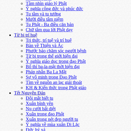
Tầm nhìn giáo lý Phật
Ý nghĩa công đức và phúc đức
Tu tâm và tu tướng
Mười điều tâm niệm
Tu Phật - Ba điều căn bản
Chữ tâm qua lời Phật dạy
Từ bi trí huệ
Tri thức, trí tuệ và trí huệ
Bàn về Thiện và Ác
Phước báo chăm sóc người bệnh
Từ bi trong thế giới hiện đại
Ý nghĩa giáo dục trong đạo Phật
Bố thí ba-la-mật thời hiện đại
Pháp nhẫn Ba La Mật
Sự vô minh trong Đạo Phật
Tìm về nguồn an lạc giải thoát
KH & Kiến thức trong Phật giáo
Tết Nguyên Đán
Đôi mắt biết tu
Xuân bình yên
Nụ cười bất diệt
Xuân trong đạo Phật
Xuân trong nét đẹp người tu
Ý nghĩa về mùa xuân Di Lặc
Đức hỷ xả