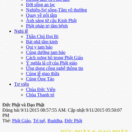
Đời sống an lạc
Nghiệp-Sự sống-Tâm vô thường
Quay về nội tâm
Ánh sáng từ câu Kinh Phật
Phật pháp trị tâm bệnh
Nghi lễ
Thần Chú Đại Bi
Bát nhã tâm kinh
Qui y tam bảo
Cúng dường tam bảo
Cách xưng hô trong Phật Giáo
Ý nghĩa lá cờ của Phật giáo
Ứng dụng công nghệ thông tin
Cúng lễ giao thừa
Cúng Ông Táo
Tự viện
Chùa Đức Viên
Chùa Thanh trì
Đức Phật và Đạo Phật
Đăng bài 9/11/2015 08:57:55 AM.
Cập nhật 9/11/2015 05:50:07
PM
Thẻ:
Phật Giáo
,
Trí tuệ
,
Buddha
,
Ðức Phật