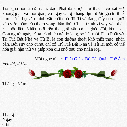
Trải qua hơn 2555 năm, đạo Phật đã được thử thách, cọ xát với
không gian và thời gian, và ngày càng khẳng định được giá trị thiết
thực. Tiến bộ văn minh vật chất quá độ đã và đang đẩy con người
vào vực thẳm của tham vọng, hận thù. Chiến tranh vì vậy vẫn diễn
ra khốc liệt. Nhiều nơi trên thế giới vẫn còn nghèo đói, bệnh tật.
Con người ngày càng có nhiều nỗi lo lắng, sợ hãi mới. Ðạo Phật với
Trí Tuệ Bát Nhã và Từ Bi là con đường thoát khổ thiết thực, nhân
bản. Bởi suy cho cùng, chỉ có Trí Tuệ Bát Nhã và Từ Bi mới có thể
hóa giải hận thù và giúp xoa dịu khổ đau cho nhân loại.
Mời nghe nhạc:
Phật Giáo
Bồ Tát Quán Thế Âm
Feb 24, 2012.
Tháng
Năm
Tháng
Ngày
Giờ