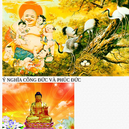
Ý NGHĨA CÔNG ĐỨC VÀ PHÚC ĐỨC