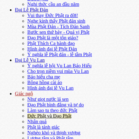
Nghi thức cầu an đầu năm
Đại Lễ Phật Đản
Vui thay Đức Phật ra đời!
Nghe kinh thấy Phật đản sinh
Mùa Phật Đản - Tích Đản Sanh
Bước sen thứ bảy - Quả vị Phật
Đạo Phật là một tôn giáo?
Phật Thích Ca hành đạo
Hình ảnh đại lễ Phật Đản
Ý nghĩa lễ Phật đản - lễ tắm Phật
Đại Lễ Vu Lan
Ý nghĩa lễ hội Vu Lan Báo Hiếu
Cho trọn niềm vui mùa Vu Lan
Báo hiếu cha mẹ
Bông hồng cài áo
Hình ảnh đại lễ Vu Lan
Giác ngộ
Như giọt nước lá sen
Đạo Phật bình đẳng và tự do
Làm sao tu theo đức Phật
Đức Phật và Đạo Phật
Nhân quả
Phật là tánh giác
Nghèo khó và thịnh vượng
Lương tâm và Phật tâm