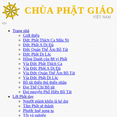
CHÙA PHẬT GIÁO
VIỆT NAM
Trang nhà
Giới thiệu
Đức Phật Thích Ca Mâu Ni
Đức Phật A Di Đà
Đức Quán Thế Âm Bồ Tát
Đức Phật Di Lặc
Hồng Danh của 88 vị Phật
Vía Đức Phật Thích Ca
Vía Đức Phật A Di Đà
Vía Đức Quán Thế Âm Bồ Tát
Vía Đức Phật Di Lặc
Bồ tát thiên thủ thiên nhãn
Đại Thế Chí Bồ tát
Đại nguyện Phổ Hiền Bồ Tát
Lời Phật dạy
Người giành khôn là kẻ dại
Tâm Phật sẽ thành
Phước huệ song tu
Tội và nghiệp