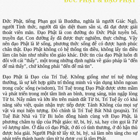
ĐỨC PHẬT & ĐẠO PHẬT
Ðức Phật, tiếng Phạn gọi là Buddha, nghĩa là người Giác Ngộ,
người Tỉnh thức, người đã tận diệt tham sân si, đã đạt được giải
thoát viên mãn. Ðạo Phật là con đường do Ðức Phật tuyên bố,
truyền đạt. Con đường ấy đã được thực nghiệm, thực chứng. Vậy
nên đạo Phật là lẽ sống, phương thức sống để có được hạnh phúc
chân thật. Ðạo Phật không có hệ thống tín điều, không lấy tín điều
làm căn bản như nhiều tôn giáo khác. Ðức tin của đạo Phật luôn đi
đôi với cái "thấy", một trong những định nghĩa về giáo pháp là "đến
để mà thấy", chứ không phải "đến để mà tin".
Đạo Phật là Đạo của Trí Tuệ. Không giống như trí tuệ thông
thường, là sự kết hợp giữa trí thông minh và vận dụng khôn ngoan
trong cuộc sống (wisdom), Trí Tuệ trong Đạo Phật được ươm mầm
và phát triển trong một tâm linh an bình, trong sáng, tràn ngập lòng
Từ bi. Nẩy mầm và lớn lên trên mảnh đất Từ bi, Trí Tuệ ấy có khả
năng siêu việt, quán nhận trực tiếp được Tánh Không của mọi sự
vật và mọi hiện tượng. Đó chính là Trí Tuệ Bát Nhã (prajnà). Trí
Tuệ Bát Nhã và Từ Bi luôn đồng hành cùng với Đạo Phật, là
phương châm tu tập của Phật giáo: từ, bi, hỷ, xả, hay còn gọi là
Tứ
vô lượng tâm
. Ở đâu có đạo Phật, ở đó có tình thương, ở đó hận thù
được hóa giải. Người Phật tử lấy từ, bi, hỷ, xả làm nền tảng cho sự
phát triển thánh hạnh; tâm từ bi được coi là tâm Phật.