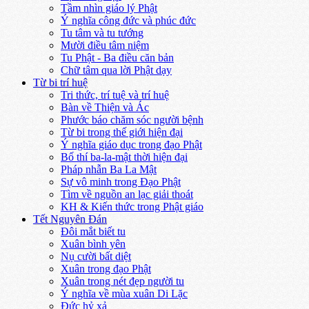
Tầm nhìn giáo lý Phật
Ý nghĩa công đức và phúc đức
Tu tâm và tu tướng
Mười điều tâm niệm
Tu Phật - Ba điều căn bản
Chữ tâm qua lời Phật dạy
Từ bi trí huệ
Tri thức, trí tuệ và trí huệ
Bàn về Thiện và Ác
Phước báo chăm sóc người bệnh
Từ bi trong thế giới hiện đại
Ý nghĩa giáo dục trong đạo Phật
Bố thí ba-la-mật thời hiện đại
Pháp nhẫn Ba La Mật
Sự vô minh trong Đạo Phật
Tìm về nguồn an lạc giải thoát
KH & Kiến thức trong Phật giáo
Tết Nguyên Đán
Đôi mắt biết tu
Xuân bình yên
Nụ cười bất diệt
Xuân trong đạo Phật
Xuân trong nét đẹp người tu
Ý nghĩa về mùa xuân Di Lặc
Đức hỷ xả