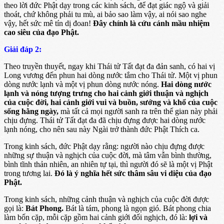
theo lời đức Phật dạy trong các kinh sách, để đạt giác ngộ và giải
thoát, chứ không phải tu mù, ai bảo sao làm vậy, ai nói sao nghe
vậy, hết sức mê tín dị đoan!
Ðây chính là cứu cánh mầu nhiệm
cao siêu của đạo Phật.
Giải đáp 2:
Theo truyền thuyết, ngay khi Thái tử Tất đạt đa đản sanh, có hai vị
Long vương đến phun hai dòng nước tắm cho Thái tử. Một vị phun
dòng nước lạnh và một vị phun dòng nước nóng.
Hai dòng nước
lạnh và nóng tượng trưng cho hai cảnh giới thuận và nghịch
của cuộc đời, hai cảnh giới vui và buồn, sướng và khổ của cuộc
sống hằng ngày,
mà tất cả mọi người sanh ra trên thế gian này phải
chịu đựng. Thái tử Tất đạt đa đã chịu đựng được hai dòng nước
lạnh nóng, cho nên sau này Ngài trở thành đức Phật Thích ca.
Trong kinh sách, đức Phật dạy rằng: người nào chịu đựng được
những sự thuận và nghịch của cuộc đời, mà tâm vẫn bình thường,
bình tĩnh thản nhiên, an nhiên tự tại, thì người đó sẽ là một vị Phật
trong tương lai.
Ðó là ý nghĩa hết sức thâm sâu vi diệu của đạo
Phật.
Trong kinh sách, những cảnh thuận và nghịch của cuộc đời được
gọi là:
Bát Phong.
Bát là tám, phong là ngọn gió. Bát phong chia
làm bốn cặp, mỗi cặp gồm hai cảnh giới đối nghịch, đó là:
lợi và