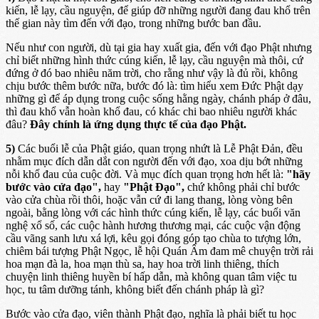
kiến, lễ lạy, cầu nguyện, để giúp đỡ những người đang đau khổ trên
thế gian này tìm đến với đạo, trong những bước ban đầu.
Nếu như con người, dù tại gia hay xuất gia, đến với đạo Phật nhưng
chỉ biết những hình thức cúng kiến, lễ lạy, cầu nguyện mà thôi, cứ
đứng ở đó bao nhiêu năm trời, cho rằng như vậy là đủ rồi, không
chịu bước thêm bước nữa, bước đó là: tìm hiểu xem Ðức Phật dạy
những gì để áp dụng trong cuộc sống hằng ngày, chánh pháp ở đâu,
thì đau khổ vẫn hoàn khổ đau, có khác chi bao nhiêu người khác
đâu?
Ðây chính là ứng dụng thực tế của đạo Phật.
5)
Các buổi lễ của Phật giáo, quan trọng nhứt là Lễ Phật Ðản, đều
nhằm mục đích dẫn dắt con người đến với đạo, xoa dịu bớt những
nỗi khổ đau của cuộc đời. Và mục đích quan trọng hơn hết là:
"hãy
bước vào cửa đạo",
hay
"Phật Đạo",
chứ không phải chỉ bước
vào cửa chùa rồi thôi, hoặc vẫn cứ đi lang thang, lòng vòng bên
ngoài, bằng lòng với các hình thức cúng kiến, lễ lạy, các buổi văn
nghệ xổ số, các cuộc hành hương thương mại, các cuộc vận động
cầu vãng sanh lưu xá lợi, kêu gọi đóng góp tạo chùa to tượng lớn,
chiêm bái tượng Phật Ngọc, lễ hội Quán Âm đam mê chuyện trời rải
hoa mạn đà la, hoa mạn thù sa, hay hoa trời linh thiêng, thích
chuyện linh thiêng huyền bí hấp dẫn, mà không quan tâm việc tu
học, tu tâm dưỡng tánh, không biết đến chánh pháp là gì?
Bước vào cửa đạo, viên thành Phật đạo, nghĩa là phải biết tu học