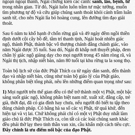
ngoạn ngoại thành, Ngài chứng kiến các cảnh:
sanh, lão, bệnh, tử
trong nhân gian. Từ đó, Ngài luôn luôn trầm tư mặc tưởng, muốn
tìm phương tự độ và cứu giúp chúng sanh thoát khỏi cảnh trầm luân
sanh tử, cho nên Ngài lìa bỏ hoàng cung, lên đường tìm đạo giải
thoát.
Sau 6 năm tu khổ hạnh ở chốn rừng già và 49 ngày đêm ngồi thiền
định dưới cội cây bồ đề, tâm trí thanh tịnh, Ngài hoát nhiên giác
ngộ, thành Phật, thành bậc vô thượng chánh đẳng chánh giác, vào
năm Ngài được 35 tuổi. Sau đó, Ngài đi khắp nơi thuyết pháp, đem
chân lý giác ngộ giảng dạy cho mọi người trong 45 năm ròng rã, và
Ngài thị tịch, nhập niết bàn, năm 80 tuổi tại khu rừng ta la song thọ.
Toàn bộ lịch sử của đức Phật Thích ca từ ngày đản sanh, đến thành
đạo và nhập niết bàn, cũng như toàn bộ giáo lý của Phật giáo,
không phân biệt tông phái, nêu lên những điểm quan trọng như sau:
1)
Mọi người trên thế gian đều có thể trở thành một vị Phật, một bậc
sáng suốt giác ngộ, không phân biệt nam nữ, xuất xứ, đẳng cấp, trẻ
già, thời đại, đã có gia đình hay chưa, nếu người đó biết tu tập theo
đúng chánh pháp. Có hằng hà sa số các vị Phật, từ quá khứ, đến
hiện tại và vị lai. Chứ không phải chỉ có một vị Phật duy nhất làm
giáo chủ là đức Phật Thích ca, còn tất cả các loài chúng sanh khác
đều phải thờ lạy theo tinh thần van xin, cầu khẩn một cách tiêu cực.
Ðây chính là ưu điểm nổi bậc của đạo Phật.