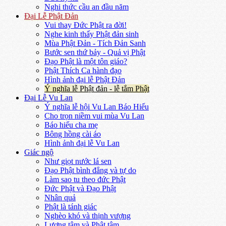
Nghi thức cầu an đầu năm
Đại Lễ Phật Đản
Vui thay Đức Phật ra đời!
Nghe kinh thấy Phật đản sinh
Mùa Phật Đản - Tích Đản Sanh
Bước sen thứ bảy - Quả vị Phật
Đạo Phật là một tôn giáo?
Phật Thích Ca hành đạo
Hình ảnh đại lễ Phật Đản
Ý nghĩa lễ Phật đản - lễ tắm Phật
Đại Lễ Vu Lan
Ý nghĩa lễ hội Vu Lan Báo Hiếu
Cho trọn niềm vui mùa Vu Lan
Báo hiếu cha mẹ
Bông hồng cài áo
Hình ảnh đại lễ Vu Lan
Giác ngộ
Như giọt nước lá sen
Đạo Phật bình đẳng và tự do
Làm sao tu theo đức Phật
Đức Phật và Đạo Phật
Nhân quả
Phật là tánh giác
Nghèo khó và thịnh vượng
Lương tâm và Phật tâm