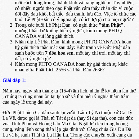
một cách long trọng, thành kính và trang nghiêm. Tuy nhiên,
có nhiều người theo đạo Phật vẫn cảm thấy chán đời vì cuộc
đời đầy đau khổ, bất trắc, đấu tranh, lừa đảo. Việc tổ chức các
buổi Lễ Phật Ðản có ý nghĩa gì, có ích lợi gì cho mọi người?
Trong các buổi Lễ Phật Ðản, có nghi thức
"tắm Phật",
nhưng Phật Tử không hiểu ý nghĩa, kính mong PHTQ
CANADA vui lòng giải thích.
Nhân dịp Lễ Phật Ðản, kính mong PHTQ CANADA hoan
hỷ giải thích thắc mắc sau đây: Bức tranh vẽ Ðức Phật đản
sanh bước trên
7 đóa hoa sen
, một tay chỉ trời, một tay chỉ
đất, có ý nghĩa gì?
Kính mong PHTQ CANADA hoan hỷ giải thích sự khác
nhau giữa Phật Lịch 2556 và Phật Ðản 2636?
Giải đáp 1:
Năm nay, ngày rằm tháng tư (15-4) âm lịch, nhân lễ kỷ niệm lần thứ
, chúng ta cùng nhau ôn lại lịch sử và tìm hiểu ý nghĩa thâm trầm
của ngày lễ trọng đại này.
Ðức Phật Thích Ca đản sanh tại vườn Lâm Tỳ Ni thuộc xứ Ca Tỳ
La Vệ, được gọi là Thái tử Tất đạt đa (hay Sĩ đạt tha), con của đức
vua Tịnh Phạn và Hoàng hậu Ma Gia. Ngài lớn lên trong hoàng
cung, vâng lệnh song thân lập gia đình với Công chúa Gia Du Đà
La và hạ sanh Thái tử La Hầu La. Trong các chuyến xuất cung du