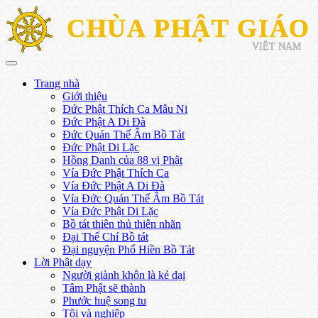
CHÙA PHẬT GIÁO
VIỆT NAM
Trang nhà
Giới thiệu
Đức Phật Thích Ca Mâu Ni
Đức Phật A Di Đà
Đức Quán Thế Âm Bồ Tát
Đức Phật Di Lặc
Hồng Danh của 88 vị Phật
Vía Đức Phật Thích Ca
Vía Đức Phật A Di Đà
Vía Đức Quán Thế Âm Bồ Tát
Vía Đức Phật Di Lặc
Bồ tát thiên thủ thiên nhãn
Đại Thế Chí Bồ tát
Đại nguyện Phổ Hiền Bồ Tát
Lời Phật dạy
Người giành khôn là kẻ dại
Tâm Phật sẽ thành
Phước huệ song tu
Tội và nghiệp