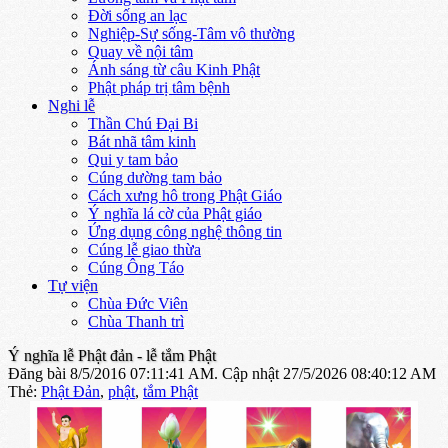
Đời sống an lạc
Nghiệp-Sự sống-Tâm vô thường
Quay về nội tâm
Ánh sáng từ câu Kinh Phật
Phật pháp trị tâm bệnh
Nghi lễ
Thần Chú Đại Bi
Bát nhã tâm kinh
Qui y tam bảo
Cúng dường tam bảo
Cách xưng hô trong Phật Giáo
Ý nghĩa lá cờ của Phật giáo
Ứng dụng công nghệ thông tin
Cúng lễ giao thừa
Cúng Ông Táo
Tự viện
Chùa Đức Viên
Chùa Thanh trì
Ý nghĩa lễ Phật đản - lễ tắm Phật
Đăng bài 8/5/2016 07:11:41 AM.
Cập nhật 27/5/2026 08:40:12 AM
Thẻ:
Phật Đản
,
phật
,
tắm Phật