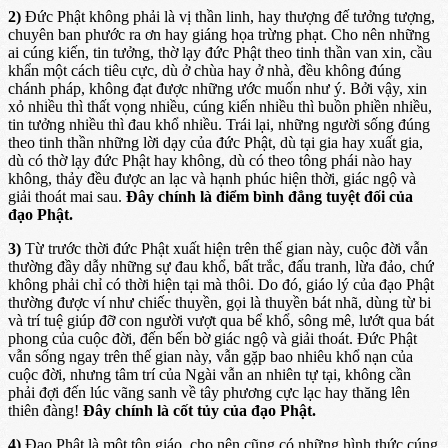
2)
Ðức Phật không phải là vị thần linh, hay thượng đế tưởng tượng,
chuyên ban phước ra ơn hay giáng họa trừng phạt. Cho nên những
ai cúng kiến, tin tưởng, thờ lạy đức Phật theo tinh thần van xin, cầu
khẩn một cách tiêu cực, dù ở chùa hay ở nhà, đều không đúng
chánh pháp, không đạt được những ước muốn như ý. Bởi vậy, xin
xỏ nhiều thì thất vọng nhiều, cúng kiến nhiều thì buồn phiền nhiều,
tin tưởng nhiều thì đau khổ nhiều. Trái lại, những người sống đúng
theo tinh thần những lời dạy của đức Phật, dù tại gia hay xuất gia,
dù có thờ lạy đức Phật hay không, dù có theo tông phái nào hay
không, thảy đều được an lạc và hạnh phúc hiện thời, giác ngộ và
giải thoát mai sau.
Ðây chính là điểm bình đẳng tuyệt đối của
đạo Phật.
3)
Từ trước thời đức Phật xuất hiện trên thế gian này, cuộc đời vẫn
thường đầy dẫy những sự đau khổ, bất trắc, đấu tranh, lừa đảo, chứ
không phải chỉ có thời hiện tại mà thôi. Do đó, giáo lý của đạo Phật
thường được ví như chiếc thuyền, gọi là thuyền bát nhã, dùng từ bi
và trí tuệ giúp đỡ con người vượt qua bể khổ, sông mê, lướt qua bát
phong của cuộc đời, đến bến bờ giác ngộ và giải thoát. Ðức Phật
vẫn sống ngay trên thế gian này, vẫn gặp bao nhiêu khổ nạn của
cuộc đời, nhưng tâm trí của Ngài vẫn an nhiên tự tại, không cần
phải đợi đến lúc vãng sanh về tây phương cực lạc hay thăng lên
thiên đàng!
Ðây chính là cốt tủy của đạo Phật.
4)
Ðạo Phật là một tôn giáo, cho nên cũng có những hình thức cúng