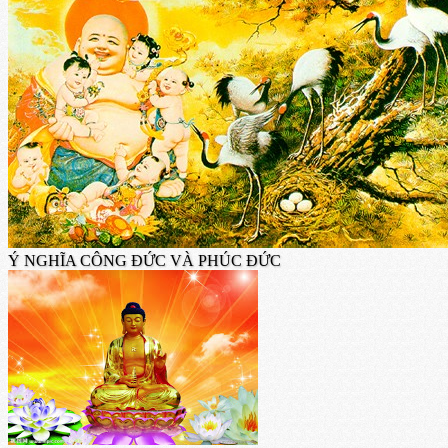
Ý NGHĨA CÔNG ĐỨC VÀ PHÚC ĐỨC