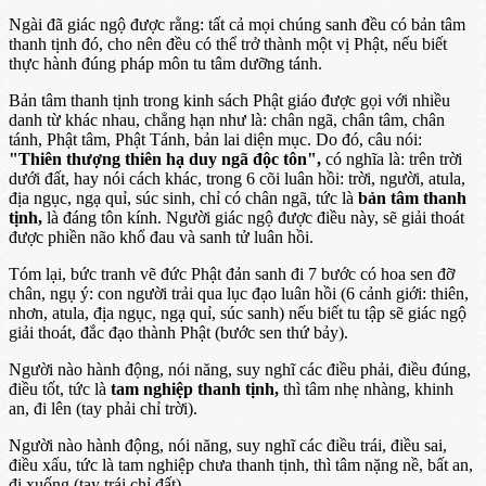
Ngài đã giác ngộ được rằng: tất cả mọi chúng sanh đều có bản tâm
thanh tịnh đó, cho nên đều có thể trở thành một vị Phật, nếu biết
thực hành đúng pháp môn tu tâm dưỡng tánh.
Bản tâm thanh tịnh trong kinh sách Phật giáo được gọi với nhiều
danh từ khác nhau, chẳng hạn như là: chân ngã, chân tâm, chân
tánh, Phật tâm, Phật Tánh, bản lai diện mục. Do đó, câu nói:
"Thiên thượng thiên hạ duy ngã độc tôn",
có nghĩa là: trên trời
dưới đất, hay nói cách khác, trong 6 cõi luân hồi: trời, người, atula,
địa ngục, ngạ quỉ, súc sinh, chỉ có chân ngã, tức là
bản tâm thanh
tịnh,
là đáng tôn kính. Người giác ngộ được điều này, sẽ giải thoát
được phiền não khổ đau và sanh tử luân hồi.
Tóm lại, bức tranh vẽ đức Phật đản sanh đi 7 bước có hoa sen đỡ
chân, ngụ ý: con người trải qua lục đạo luân hồi (6 cảnh giới: thiên,
nhơn, atula, địa ngục, ngạ quỉ, súc sanh) nếu biết tu tập sẽ giác ngộ
giải thoát, đắc đạo thành Phật (bước sen thứ bảy).
Người nào hành động, nói năng, suy nghĩ các điều phải, điều đúng,
điều tốt, tức là
tam nghiệp thanh tịnh,
thì tâm nhẹ nhàng, khinh
an, đi lên (tay phải chỉ trời).
Người nào hành động, nói năng, suy nghĩ các điều trái, điều sai,
điều xấu, tức là tam nghiệp chưa thanh tịnh, thì tâm nặng nề, bất an,
đi xuống (tay trái chỉ đất).