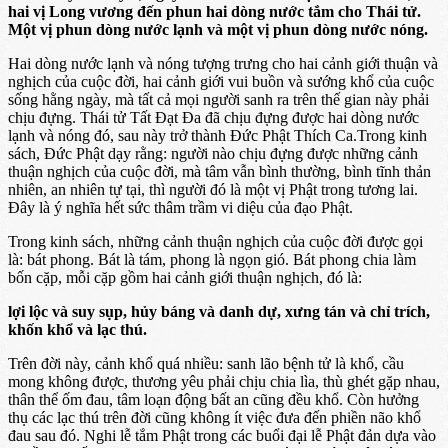
hai vị Long vương đến phun hai dòng nước tắm cho Thái tử.
Một vị phun dòng nước lạnh và một vị phun dòng nước nóng.
Hai dòng nước lạnh và nóng tượng trưng cho hai cảnh giới thuận và
nghịch của cuộc đời, hai cảnh giới vui buồn và sướng khổ của cuộc
sống hằng ngày, mà tất cả mọi người sanh ra trên thế gian này phải
chịu đựng. Thái tử Tất Đạt Đa đã chịu đựng được hai dòng nước
lạnh và nóng đó, sau này trở thành Đức Phật Thích Ca.Trong kinh
sách, Đức Phật dạy rằng: người nào chịu đựng được những cảnh
thuận nghịch của cuộc đời, mà tâm vẫn bình thường, bình tĩnh thản
nhiên, an nhiên tự tại, thì người đó là một vị Phật trong tương lai.
Đây là ý nghĩa hết sức thâm trầm vi diệu của đạo Phật.
Trong kinh sách, những cảnh thuận nghịch của cuộc đời được gọi
là: bát phong. Bát là tám, phong là ngọn gió. Bát phong chia làm
bốn cặp, mỗi cặp gồm hai cảnh giới thuận nghịch, đó là:
lợi lộc và suy sụp, hủy báng và danh dự, xưng tán và chỉ trích,
khốn khổ và lạc thú.
Trên đời này, cảnh khổ quá nhiều: sanh lão bệnh tử là khổ, cầu
mong không được, thương yêu phải chịu chia lìa, thù ghét gặp nhau,
thân thể ốm đau, tâm loạn động bất an cũng đều khổ. Còn hưởng
thụ các lạc thú trên đời cũng không ít việc đưa đến phiền não khổ
đau sau đó. Nghi lễ tắm Phật trong các buổi đại lễ Phật đản dựa vào