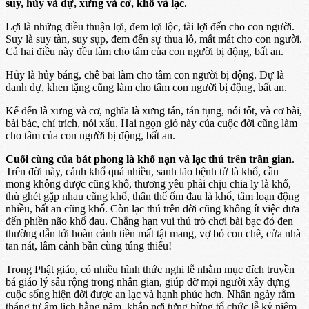
suy, hủy và dự, xưng và cơ, khổ và lạc.
Lợi là những điều thuận lợi, đem lợi lộc, tài lợi đến cho con người.
Suy là suy tàn, suy sụp, đem đến sự thua lỗ, mất mát cho con người.
Cả hai điều này đều làm cho tâm của con người bị động, bất an.
Hủy là hủy báng, chê bai làm cho tâm con người bị động. Dự là
danh dự, khen tặng cũng làm cho tâm con người bị động, bất an.
Kế đến là xưng và cơ, nghĩa là xưng tán, tán tụng, nói tốt, và cơ bài,
bài bác, chỉ trích, nói xấu. Hai ngọn gió này của cuộc đời cũng làm
cho tâm của con người bị động, bất an.
Cuối cùng của bát phong là khổ nạn và lạc thú trên trần gian
.
Trên đời này, cảnh khổ quá nhiều, sanh lão bệnh tử là khổ, cầu
mong không được cũng khổ, thương yêu phải chịu chia ly là khổ,
thù ghét gặp nhau cũng khổ, thân thể ốm đau là khổ, tâm loạn động
nhiều, bất an cũng khổ. Còn lạc thú trên đời cũng không ít việc đưa
đến phiền não khổ đau. Chẳng hạn vui thú trò chơi bài bạc đỏ đen
thường dẫn tới hoàn cảnh tiền mất tật mang, vợ bỏ con chê, cửa nhà
tan nát, lâm cảnh bần cùng túng thiếu!
Trong Phật giáo, có nhiều hình thức nghi lễ nhằm mục đích truyền
bá giáo lý sâu rộng trong nhân gian, giúp đỡ mọi người xây dựng
cuộc sống hiện đời được an lạc và hạnh phúc hơn. Nhân ngày rằm
tháng tư âm lịch hằng năm, khắp nơi tưng bừng tổ chức lễ kỷ niệm