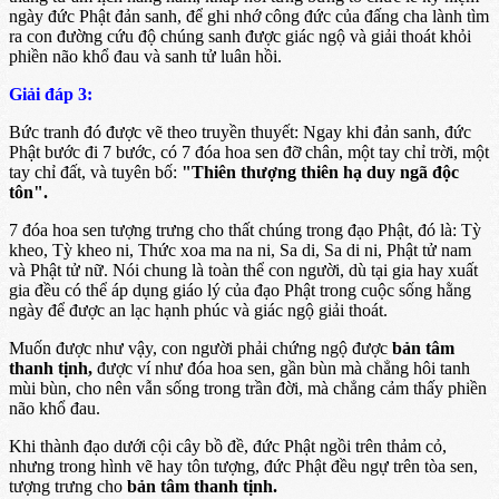
ngày đức Phật đản sanh, để ghi nhớ công đức của đấng cha lành tìm
ra con đường cứu độ chúng sanh được giác ngộ và giải thoát khỏi
phiền não khổ đau và sanh tử luân hồi.
Giải đáp 3:
Bức tranh đó được vẽ theo truyền thuyết: Ngay khi đản sanh, đức
Phật bước đi 7 bước, có 7 đóa hoa sen đỡ chân, một tay chỉ trời, một
tay chỉ đất, và tuyên bố:
"Thiên thượng thiên hạ duy ngã độc
tôn".
7 đóa hoa sen tượng trưng cho thất chúng trong đạo Phật, đó là: Tỳ
kheo, Tỳ kheo ni, Thức xoa ma na ni, Sa di, Sa di ni, Phật tử nam
và Phật tử nữ. Nói chung là toàn thể con người, dù tại gia hay xuất
gia đều có thể áp dụng giáo lý của đạo Phật trong cuộc sống hằng
ngày để được an lạc hạnh phúc và giác ngộ giải thoát.
Muốn được như vậy, con người phải chứng ngộ được
bản tâm
thanh tịnh,
được ví như đóa hoa sen, gần bùn mà chẳng hôi tanh
mùi bùn, cho nên vẫn sống trong trần đời, mà chẳng cảm thấy phiền
não khổ đau.
Khi thành đạo dưới cội cây bồ đề, đức Phật ngồi trên thảm cỏ,
nhưng trong hình vẽ hay tôn tượng, đức Phật đều ngự trên tòa sen,
tượng trưng cho
bản tâm thanh tịnh.