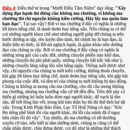
Điều 4
: Điều thứ tư trong "Mười Điều Tâm Niệm" dạy rằng:
"Xây
dựng đạo hạnh thì đừng cầu không ma chướng, vì không ma
chướng thì chí nguyện không kiên cường. Hãy lấy ma quân làm
bạn đạo"
. Tại sao vậy? Bởi vì ma chướng ở đây có nghĩa là những
lời khen tiếng chê, là danh thơm hay tiếng xấu. Nếu chúng ta có thể
coi những người khen chê như những người giúp đỡ chúng ta trên
bước đường tu tập, rèn luyện tâm tánh, thì chính họ là bạn đạo, là
thiện hữu tri thức, là Bồ-tát nghịch hạnh, là giám khảo trên đường
đạo của chúng ta vậy. Bởi vì ma chướng ở đây cũng có nghĩa là
những sóng gió của cuộc đời, những chuyện phiền não khổ đau,
những chuyện thị phi phải quấy, những chuyện bất trắc bất như ý,
những chuyện lăng xăng lộn xộn hằng ngày. Thông suốt được như
vậy, chí nguyện của chúng ta mới kiên cường, không thoái chuyển,
khi gặp lời khen hay tiếng chê, danh thơm hay tiếng xấu, khi gặp bát
phong của cuộc đời, và tâm trí của chúng ta mới không bị dao động.
Chúng ta không ai mong cầu ma chướng, cho dù cầu mong không
ma chướng, nhưng ma chướng vẫn cứ tới đều đều. Trên đời này có
thiếu gì những kẻ luôn luôn dòm ngó người khác, để vạch lá tìm
sâu, để bới lông tìm vết, trong khi bản thân họ thì đủ thứ thói hư tật
xấu. Trong Kinh Pháp Bảo Đàn, Lục Tổ Huệ Năng có dạy: "Khi
lên tiếng phê bình lỗi của người khác, thì lỗi của mình đã ở ngay
bên chân rồi đó vậy". Tuy nhiên, dù ma chướng có tới thường
xuyên cỡ nào, nếu biết tu tâm dưỡng tánh, chúng ta cũng có thể
chấp nhận được, chịu đựng được, coi đó như là những thử thách