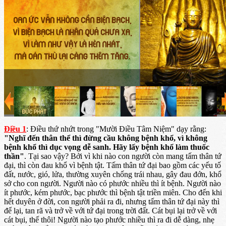
Điều 1
: Điều thứ nhứt trong "Mười Điều Tâm Niệm" dạy rằng:
"Nghĩ đến thân thể thì đừng cầu không bệnh khổ, vì không
bệnh khổ thì dục vọng dễ sanh. Hãy lấy bệnh khổ làm thuốc
thần"
. Tại sao vậy? Bởi vì khi nào con người còn mang tấm thân tứ
đại, thì còn đau khổ vì bệnh tật. Tấm thân tứ đại bao gồm các yếu tố
đất, nước, gió, lửa, thường xuyên chống trái nhau, gây đau đớn, khổ
sở cho con người. Người nào có phước nhiều thì ít bệnh. Người nào
ít phước, kém phước, bạc phước thì bệnh tật triền miên. Cho đến khi
hết duyên ở đời, con người phải ra đi, nhưng tấm thân tứ đại này thì
để lại, tan rã và trở về với tứ đại trong trời đất. Cát bụi lại trở về với
cát bụi, thế thôi! Người nào tạo phước nhiều thì ra đi dễ dàng, nhẹ