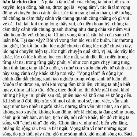
bàn là chơn tâm"
. Nghĩa là tâm tánh của chúng ta luôn luôn xao
xuyến, loạn động, bất an, được gọi là "vọng tâm", tức là tâm vọng
động vì duyên theo cảnh trần. Lúc tâm trạng buồn thảm, thê lương,
thì chúng ta cảm thấy cảnh vật chung quanh cũng chẳng có gì vui
vẻ cả. Trái lại, khi trong lòng thấy vui, có niềm hoan hỷ, chúng ta
cảm thấy cảnh vật chung quanh dường như đang chia xẻ niềm vui
hân hoan đó với chúng ta. Chính vọng tâm là căn bản của sanh tử
luân hồi. Tại sao vậy? Bởi vì vọng tâm lúc vui lúc buồn, lúc thương
lúc ghét, lúc tốt lúc xấu, lúc nghĩ chuyện đông lúc nghĩ chuyện tây,
lúc nghĩ chuyện hiện tại, lúc nghĩ chuyện quá khứ, vị lai, lúc vầy lúc
khác, lúc có lúc không, lúc còn lúc mất, sanh diệt liên miên trong
từng sát na, trong từng giây phút, ví như con ngựa chạy lung tung
linh tinh lang tang khắp chốn, ví như con vượn chuyền từ cành cây
này sang cành cây khác khắp nơi vậy. "Vọng tâm" là động lực
chính dẫn dắt chúng sanh tạo nghiệp trong vòng sanh tử luân hồi.
Muốn tâm được an, mỗi khi vọng tâm khởi lên, chúng ta nhận biết
ngay, dừng lại lập tức, đừng theo đuổi nó, thì được giải thoát khỏi
những hệ lụy ưu phiền sau đó, phiền não và khổ đau sẽ không đến.
Khi sống ở đời, tiếp xúc với mọi cảnh, mọi sự, mọi việc, vẫn sinh
hoạt như bao nhiêu người khác, nhưng tâm vẫn như như, an định,
không xao xuyến, không loạn động, tức là chúng ta đang sống trong
cảnh giới niết bàn, an lạc, tịch diệt, nói cách khác, lúc đó chúng ta
sống với "chơn tâm" đó vậy. Chơn tâm ví như mặt biển yên lặng,
phẳng lờ, rộng rãi, bao la bát ngát. Vọng tâm ví như những ngọn
sóng do gió thổi gây nên, gió nhẹ sóng nhỏ, gió mạnh sóng to. Sách