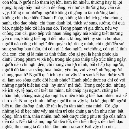
con tôm. Người nào tham lợi lớn, ham lời nhiều, thường hay bị lợi
dụng, bị sập bẫy một cách dễ dàng, ví như cá thường hay cắn câu
vậy. Cũng như những người không cố gắng tu tâm dưỡng tánh,
không chịu học hiểu Chánh Pháp, không làm lợi ích gì cho chúng
sanh, cho đạo pháp, chỉ tham danh lợi, thích sự sung sướng, thì quả
báo, nghiệp báo tới liền sau đó. Trong phạm vi gia đình, nếu vợ
chồng con cái giao tiếp với nhau hằng ngày mà không biết thương
yêu nhau, không biết nghĩ đến nhau, không biết hy sinh cho nhau,
người nào cũng chỉ nghĩ đến quyền lợi riêng mình, chỉ nghĩ đến sự
sung sướng bản thân, thì còn gì là đạo nghĩa vợ chồng, còn gì là tình
cha con, còn gì là mẫu tử tình thâm, còn gì gọi là hạnh phúc gia
đình? Trong phạm vi xã hội, trong lúc giao thiệp tiếp xúc hằng ngày,
người nào chỉ nghĩ đến, chỉ mong cầu lợi mình, bất chấp hại người,
người đó làm sao sống hòa thuận, yên ổn, vui vẻ với những người
chung quanh? Người quá ích kỷ như vậy làm sao kết bạn được với
ai, làm sao sống cuộc đời hạnh phúc? Hạnh phúc thực sự chỉ có với
những người biết hai chữ "hy sinh" mà thôi. Trong cuộc đời, những
kẻ ích kỷ, tệ bạc, chỉ biết lợi mình, bất chấp hại người, chẳng kể
nhân tình, chẳng màng đạo nghĩa, nhiều không biết bao nhiêu mà kể
cho xiết. Nhưng chính những người như vậy lại là kẻ giúp đỡ người
biết tu tâm dưỡng tánh, để rèn luyện tâm tánh của mình. Có gặp
những kẻ tệ bạc như vậy mà tâm trí của chúng ta vẫn như như, bất
động, bình tĩnh, thản nhiên, mới biết được công phu tu tập của mình
đến đâu. Nếu tất cả mọi người đều tốt, đều hiền thiện, đều biết đạo
nghĩa, thì chúng ta đâu biết tâm mình ra sao? Bởi vậy cho nên,