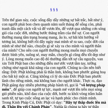
§ § §
Trên thế gian này, cuộc sống đầy dẫy những sự bất trắc, bất như ý,
con người phải bon chen quanh năm suốt tháng để sống còn, phải
tranh đấu một cách vất vả để vươn lên, để vượt qua những cơn sóng
gió của cuộc đời, những bước thăng trầm của thế sự. Con người
thường mang tâm trạng hoang mang, âu lo, sợ hãi khi hướng về
tương lai, không biết rồi đây ngày mai mình sẽ ra sao, cuộc đời của
mình sẽ như thế nào, chuyện gì sẽ xảy ra cho mình và người thân
của mình? Cho nên con người thường mong muốn mọi chuyện
được bình yên, suông sẻ, may mắn, chuyện gì cũng đều tốt đẹp như
ý. Lòng mong muốn cao độ đó thường dẫn tới sự cầu nguyện, van
xin Trời Phật ban cho những điều mơ ước vượt tầm tay, tưởng
chừng như ngoài khả năng của con người. Chúng ta cần nên biết
rằng: Đức Phật không phải là thần linh, không ban phước giáng hoạ
cho bất kỳ một ai. Cũng không có lý do nào Đức Phật ban phước
lành cho riêng mình, mà không ban cho người khác. Thực ra, đạo
Phật giảng dạy nhiều phương pháp hành trì, gọi là
"vô lượng pháp
môn"
, để giúp con người tự lực, mạnh mẽ vượt lên trên mọi sóng
gió phiền não, khổ đau của cuộc đời, bước ra khỏi vòng trầm luân
sanh tử, tự tạo cuộc sống an lạc và hạnh phúc cho chính mình.
Trong Kinh Pháp Cú, Đức Phật có dạy:
"Hãy tự thắp đuốc lên mà
đi. Thắp lên với Chánh Pháp"
. Nghĩa là chúng ta hãy tự thắp