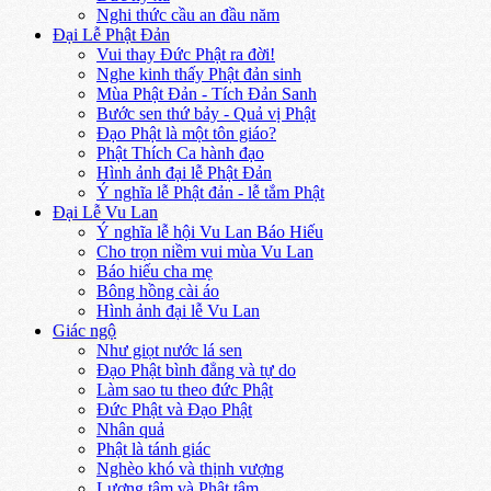
Nghi thức cầu an đầu năm
Đại Lễ Phật Đản
Vui thay Đức Phật ra đời!
Nghe kinh thấy Phật đản sinh
Mùa Phật Đản - Tích Đản Sanh
Bước sen thứ bảy - Quả vị Phật
Đạo Phật là một tôn giáo?
Phật Thích Ca hành đạo
Hình ảnh đại lễ Phật Đản
Ý nghĩa lễ Phật đản - lễ tắm Phật
Đại Lễ Vu Lan
Ý nghĩa lễ hội Vu Lan Báo Hiếu
Cho trọn niềm vui mùa Vu Lan
Báo hiếu cha mẹ
Bông hồng cài áo
Hình ảnh đại lễ Vu Lan
Giác ngộ
Như giọt nước lá sen
Đạo Phật bình đẳng và tự do
Làm sao tu theo đức Phật
Đức Phật và Đạo Phật
Nhân quả
Phật là tánh giác
Nghèo khó và thịnh vượng
Lương tâm và Phật tâm