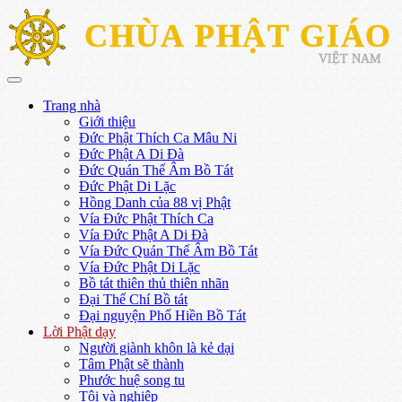
CHÙA PHẬT GIÁO
VIỆT NAM
Trang nhà
Giới thiệu
Đức Phật Thích Ca Mâu Ni
Đức Phật A Di Đà
Đức Quán Thế Âm Bồ Tát
Đức Phật Di Lặc
Hồng Danh của 88 vị Phật
Vía Đức Phật Thích Ca
Vía Đức Phật A Di Đà
Vía Đức Quán Thế Âm Bồ Tát
Vía Đức Phật Di Lặc
Bồ tát thiên thủ thiên nhãn
Đại Thế Chí Bồ tát
Đại nguyện Phổ Hiền Bồ Tát
Lời Phật dạy
Người giành khôn là kẻ dại
Tâm Phật sẽ thành
Phước huệ song tu
Tội và nghiệp