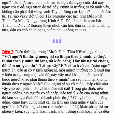
người nào thực sự muốn phát tâm tu học, thì ngay cuộc đời này,
ngay cõi ta-bà ngũ trược ác thế này, chính là trường tu tốt nhứt vậy,
không cần phải đợi vãng sanh Tây phương cực lạc mới chịu bắt đầu
tu. Tại sao vậy? Bởi vì cõi Tây phương cực lạc, như Đức Phật
Thích Ca Mâu Ni dạy trong Kinh A Di Đà, là nơi chỉ toàn bậc
Thánh nhơn, chư thượng thiện nhơn câu hội, đâu cần phải tu làm gì
nữa, đâu có chỗ chứa hạng phàm phu không chịu tu.
§ § §
Điều 7
: Điều thứ bảy trong "Mười Điều Tâm Niệm" dạy rằng:
"Với người thì đừng mong tất cả thuận theo ý mình, vì được
thuận theo ý mình thì lòng tất kiêu căng. Hãy lấy người chống
đối làm nơi giao du"
. Tại sao vậy? Bởi vì sách có câu "năm người
mười ý", đâu ai có ý kiến giống ai, mỗi người thường có ít nhứt hai
ý kiến trong cùng một vấn đề, nay vầy mai khác, thì làm sao bắt
buộc người khác phải thuận theo ý mình? Tại sao mình lại không
thuận theo ý người khác? Con người vì sự cố chấp, chấp chặt như
vậy cho nên phiền não và khổ đau dài dài! Trong gia đình, nếu
người chồng hay người vợ cố chấp, bảo thủ ý kiến của riêng mình,
thì làm sao gia đình đó có hạnh phúc được? Cái gì của mình cũng
đúng, cũng hay, cũng nhứt cả, thì làm sao chịu nghe ý kiến của
người khác? Cha mẹ và con cái thuộc hai thế hệ khác nhau, thì tức
nhiên ý kiến, suy nghĩ, hoàn cảnh, môi trường sinh hoạt, tất cả đều