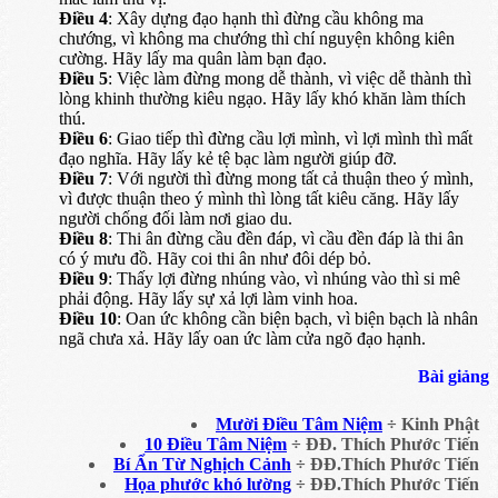
Điều 4
: Xây dựng đạo hạnh thì đừng cầu không ma
chướng, vì không ma chướng thì chí nguyện không kiên
cường. Hãy lấy ma quân làm bạn đạo.
Điều 5
: Việc làm đừng mong dễ thành, vì việc dễ thành thì
lòng khinh thường kiêu ngạo. Hãy lấy khó khăn làm thích
thú.
Điều 6
: Giao tiếp thì đừng cầu lợi mình, vì lợi mình thì mất
đạo nghĩa. Hãy lấy kẻ tệ bạc làm người giúp đỡ.
Điều 7
: Với người thì đừng mong tất cả thuận theo ý mình,
vì được thuận theo ý mình thì lòng tất kiêu căng. Hãy lấy
người chống đối làm nơi giao du.
Điều 8
: Thi ân đừng cầu đền đáp, vì cầu đền đáp là thi ân
có ý mưu đồ. Hãy coi thi ân như đôi dép bỏ.
Điều 9
: Thấy lợi đừng nhúng vào, vì nhúng vào thì si mê
phải động. Hãy lấy sự xả lợi làm vinh hoa.
Điều 10
: Oan ức không cần biện bạch, vì biện bạch là nhân
ngã chưa xả. Hãy lấy oan ức làm cửa ngõ đạo hạnh.
Bài giảng
Mười Điều Tâm Niệm
÷ Kinh Phật
10 Điều Tâm Niệm
÷ ĐĐ. Thích Phước Tiến
Bí Ẩn Từ Nghịch Cảnh
÷ ĐĐ.Thích Phước Tiến
Họa phước khó lường
÷ ĐĐ.Thích Phước Tiến