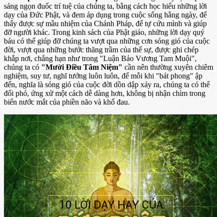
sáng ngọn đuốc trí tuệ của chúng ta, bằng cách học hiểu những lời
dạy của Đức Phật, và đem áp dụng trong cuộc sống hằng ngày, để
thấy được sự mầu nhiệm của Chánh Pháp, để tự cứu mình và giúp
đỡ người khác. Trong kinh sách của Phật giáo, những lời dạy quý
báu có thể giúp đỡ chúng ta vượt qua những cơn sóng gió của cuộc
đời, vượt qua những bước thăng trầm của thế sự, được ghi chép
khắp nơi, chẳng hạn như trong "Luận Bảo Vương Tam Muội",
chúng ta có
"Mười Điều Tâm Niệm"
cần nên thường xuyên chiêm
nghiệm, suy tư, nghĩ tưởng luôn luôn, để mỗi khi "bát phong" ập
đến, nghĩa là sóng gió của cuộc đời dồn dập xảy ra, chúng ta có thể
đối phó, ứng xử một cách dễ dàng hơn, không bị nhận chìm trong
biển nước mắt của phiền não và khổ đau.