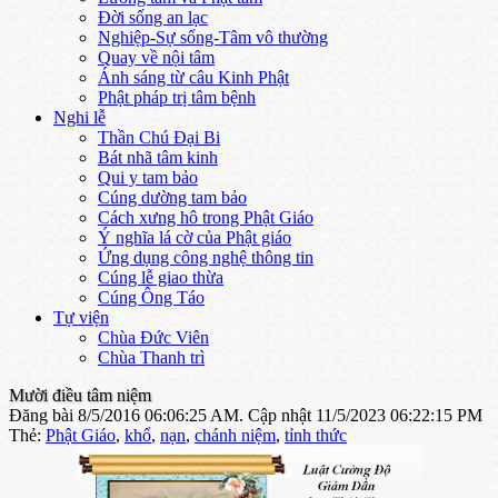
Đời sống an lạc
Nghiệp-Sự sống-Tâm vô thường
Quay về nội tâm
Ánh sáng từ câu Kinh Phật
Phật pháp trị tâm bệnh
Nghi lễ
Thần Chú Đại Bi
Bát nhã tâm kinh
Qui y tam bảo
Cúng dường tam bảo
Cách xưng hô trong Phật Giáo
Ý nghĩa lá cờ của Phật giáo
Ứng dụng công nghệ thông tin
Cúng lễ giao thừa
Cúng Ông Táo
Tự viện
Chùa Đức Viên
Chùa Thanh trì
Mười điều tâm niệm
Đăng bài 8/5/2016 06:06:25 AM.
Cập nhật 11/5/2023 06:22:15 PM
Thẻ:
Phật Giáo
,
khổ
,
nạn
,
chánh niệm
,
tỉnh thức