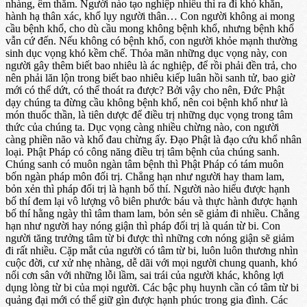
nhàng, êm thắm. Người nào tạo nghiệp nhiều thì ra đi khó khăn,
hành hạ thân xác, khổ lụy người thân… Con người không ai mong
cầu bệnh khổ, cho dù cầu mong không bệnh khổ, nhưng bệnh khổ
vẫn cứ đến. Nếu không có bệnh khổ, con người khỏe mạnh thường
sinh dục vọng khó kềm chế. Thỏa mãn những dục vọng này, con
người gây thêm biết bao nhiêu là ác nghiệp, để rồi phải đền trả, cho
nên phải lăn lộn trong biết bao nhiêu kiếp luân hồi sanh tử, bao giờ
mới có thể dứt, có thể thoát ra được? Bởi vậy cho nên, Đức Phật
dạy chúng ta đừng cầu không bệnh khổ, nên coi bệnh khổ như là
món thuốc thần, là tiên dược để điều trị những dục vọng trong tâm
thức của chúng ta. Dục vọng càng nhiều chừng nào, con người
càng phiền não và khổ đau chừng ấy. Đạo Phật là đạo cứu khổ nhân
loại. Phật Pháp có công năng điều trị tâm bệnh của chúng sanh.
Chúng sanh có muôn ngàn tâm bệnh thì Phật Pháp có tám muôn
bốn ngàn pháp môn đối trị. Chẳng hạn như người hay tham lam,
bỏn xẻn thì pháp đối trị là hạnh bố thí. Người nào hiểu được hạnh
bố thí đem lại vô lượng vô biên phước báu và thực hành được hạnh
bố thí hằng ngày thì tâm tham lam, bỏn sẻn sẽ giảm đi nhiều. Chẳng
hạn như người hay nóng giận thì pháp đối trị là quán từ bi. Con
người tăng trưởng tâm từ bi được thì những cơn nóng giận sẽ giảm
đi rất nhiều. Cặp mắt của người có tâm từ bi, luôn luôn thương nhìn
cuộc đời, cư xử nhẹ nhàng, dễ dãi với mọi người chung quanh, khó
nổi cơn sân với những lỗi lầm, sai trái của người khác, không lợi
dụng lòng từ bi của mọi người. Các bậc phụ huynh cần có tâm từ bi
quảng đại mới có thể giữ gìn được hạnh phúc trong gia đình. Các