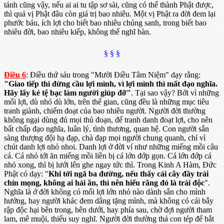
tánh cũng vậy, nếu ai ai tu tập sơ sài, cũng có thể thành Phật được,
thì quả vị Phật đâu còn giá trị bao nhiêu. Một vị Phật ra đời đem lại
phước báu, ích lợi cho biết bao nhiêu chúng sanh, trong biết bao
nhiêu đời, bao nhiêu kiếp, không thể nghĩ bàn.
§ § §
Điều 6
: Điều thứ sáu trong "Mười Điều Tâm Niệm" dạy rằng:
"Giao tiếp thì đừng cầu lợi mình, vì lợi mình thì mất đạo nghĩa.
Hãy lấy kẻ tệ bạc làm người giúp đỡ"
. Tại sao vậy? Bởi vì những
mối lợi, dù nhỏ dù lớn, trên thế gian, cũng đều là những mục tiêu
tranh giành, chiếm đoạt của bao nhiêu người. Người đời thường
không ngại dùng đủ mọi thủ đoạn, để tranh danh đoạt lợi, cho nên
bất chấp đạo nghĩa, luân lý, tình thương, quan hệ. Con người sẵn
sàng thượng đội hạ đạp, chà đạp mọi người chung quanh, chỉ vì
chút danh lợi nhỏ nhoi. Danh lợi ở đời ví như những miếng mồi câu
cá. Cá nhỏ tới ăn miếng mồi liền bị cá lớn đớp gọn. Cá lớn đớp cá
nhỏ xong, thì bị lưới lên ghe ngay tức thì. Trong Kinh A Hàm, Đức
Phật có dạy: "
Khi tới ngã ba đường, nếu thấy cái cây đầy trái
chín mọng, không ai hái ăn, thì nên hiểu rằng đó là trái độc
".
Nghĩa là ở đời không có mối lợi lớn nhỏ nào dành sẵn cho mình
hưởng, hay người khác đem dâng tặng mình, mà không có cái bẫy
rập độc hại bên trong, bên dưới, hay phía sau, chờ đợi người tham
lam, mê muội, thiếu suy nghĩ. Người đời thường thả con tép để bắt