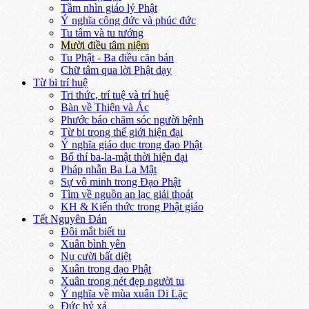
Tầm nhìn giáo lý Phật
Ý nghĩa công đức và phúc đức
Tu tâm và tu tướng
Mười điều tâm niệm
Tu Phật - Ba điều căn bản
Chữ tâm qua lời Phật dạy
Từ bi trí huệ
Tri thức, trí tuệ và trí huệ
Bàn về Thiện và Ác
Phước báo chăm sóc người bệnh
Từ bi trong thế giới hiện đại
Ý nghĩa giáo dục trong đạo Phật
Bố thí ba-la-mật thời hiện đại
Pháp nhẫn Ba La Mật
Sự vô minh trong Đạo Phật
Tìm về nguồn an lạc giải thoát
KH & Kiến thức trong Phật giáo
Tết Nguyên Đán
Đôi mắt biết tu
Xuân bình yên
Nụ cười bất diệt
Xuân trong đạo Phật
Xuân trong nét đẹp người tu
Ý nghĩa về mùa xuân Di Lặc
Đức hỷ xả