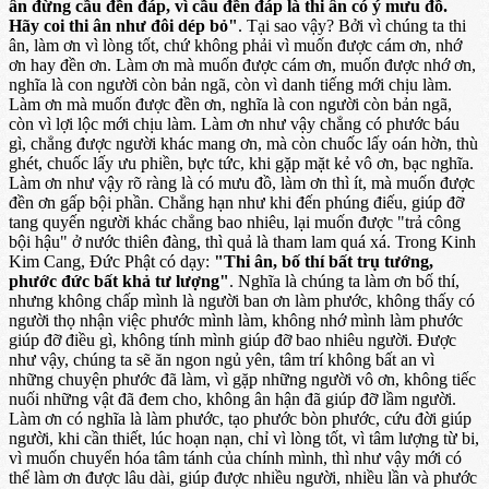
ân đừng cầu đền đáp, vì cầu đền đáp là thi ân có ý mưu đồ.
Hãy coi thi ân như đôi dép bỏ"
. Tại sao vậy? Bởi vì chúng ta thi
ân, làm ơn vì lòng tốt, chứ không phải vì muốn được cám ơn, nhớ
ơn hay đền ơn. Làm ơn mà muốn được cám ơn, muốn được nhớ ơn,
nghĩa là con người còn bản ngã, còn vì danh tiếng mới chịu làm.
Làm ơn mà muốn được đền ơn, nghĩa là con người còn bản ngã,
còn vì lợi lộc mới chịu làm. Làm ơn như vậy chẳng có phước báu
gì, chẳng được người khác mang ơn, mà còn chuốc lấy oán hờn, thù
ghét, chuốc lấy ưu phiền, bực tức, khi gặp mặt kẻ vô ơn, bạc nghĩa.
Làm ơn như vậy rõ ràng là có mưu đồ, làm ơn thì ít, mà muốn được
đền ơn gấp bội phần. Chẳng hạn như khi đến phúng điếu, giúp đỡ
tang quyến người khác chẳng bao nhiêu, lại muốn được "trả công
bội hậu" ở nước thiên đàng, thì quả là tham lam quá xá. Trong Kinh
Kim Cang, Đức Phật có dạy:
"Thi ân, bố thí bất trụ tướng,
phước đức bất khả tư lượng"
. Nghĩa là chúng ta làm ơn bố thí,
nhưng không chấp mình là người ban ơn làm phước, không thấy có
người thọ nhận việc phước mình làm, không nhớ mình làm phước
giúp đỡ điều gì, không tính mình giúp đỡ bao nhiêu người. Được
như vậy, chúng ta sẽ ăn ngon ngủ yên, tâm trí không bất an vì
những chuyện phước đã làm, vì gặp những người vô ơn, không tiếc
nuối những vật đã đem cho, không ân hận đã giúp đỡ lầm người.
Làm ơn có nghĩa là làm phước, tạo phước bòn phước, cứu đời giúp
người, khi cần thiết, lúc hoạn nạn, chỉ vì lòng tốt, vì tâm lượng từ bi,
vì muốn chuyển hóa tâm tánh của chính mình, thì như vậy mới có
thể làm ơn được lâu dài, giúp được nhiều người, nhiều lần và phước