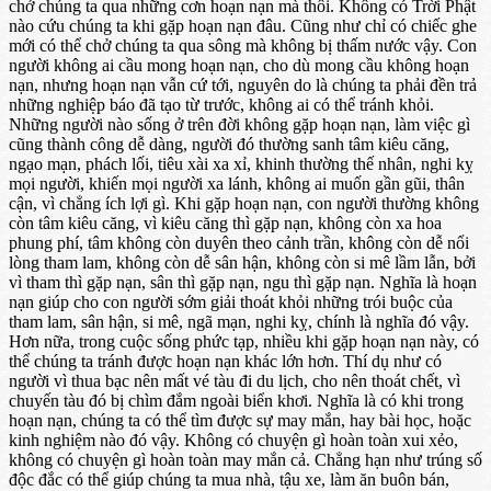
chở chúng ta qua những cơn hoạn nạn mà thôi. Không có Trời Phật
nào cứu chúng ta khi gặp hoạn nạn đâu. Cũng như chỉ có chiếc ghe
mới có thể chở chúng ta qua sông mà không bị thấm nước vậy. Con
người không ai cầu mong hoạn nạn, cho dù mong cầu không hoạn
nạn, nhưng hoạn nạn vẫn cứ tới, nguyên do là chúng ta phải đền trả
những nghiệp báo đã tạo từ trước, không ai có thể tránh khỏi.
Những người nào sống ở trên đời không gặp hoạn nạn, làm việc gì
cũng thành công dễ dàng, người đó thường sanh tâm kiêu căng,
ngạo mạn, phách lối, tiêu xài xa xỉ, khinh thường thế nhân, nghi kỵ
mọi người, khiến mọi người xa lánh, không ai muốn gần gũi, thân
cận, vì chẳng ích lợi gì. Khi gặp hoạn nạn, con người thường không
còn tâm kiêu căng, vì kiêu căng thì gặp nạn, không còn xa hoa
phung phí, tâm không còn duyên theo cảnh trần, không còn dễ nổi
lòng tham lam, không còn dễ sân hận, không còn si mê lầm lẫn, bởi
vì tham thì gặp nạn, sân thì gặp nạn, ngu thì gặp nạn. Nghĩa là hoạn
nạn giúp cho con người sớm giải thoát khỏi những trói buộc của
tham lam, sân hận, si mê, ngã mạn, nghi kỵ, chính là nghĩa đó vậy.
Hơn nữa, trong cuộc sống phức tạp, nhiều khi gặp hoạn nạn này, có
thể chúng ta tránh được hoạn nạn khác lớn hơn. Thí dụ như có
người vì thua bạc nên mất vé tàu đi du lịch, cho nên thoát chết, vì
chuyến tàu đó bị chìm đắm ngoài biển khơi. Nghĩa là có khi trong
hoạn nạn, chúng ta có thể tìm được sự may mắn, hay bài học, hoặc
kinh nghiệm nào đó vậy. Không có chuyện gì hoàn toàn xui xẻo,
không có chuyện gì hoàn toàn may mắn cả. Chẳng hạn như trúng số
độc đắc có thể giúp chúng ta mua nhà, tậu xe, làm ăn buôn bán,