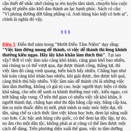
cần thiết để nhắc nhở chúng ta rèn luyện tâm tánh, chuyển hóa cuộc
sống từ phiền não khổ đau thành an lạc hạnh phúc. Sách có câu:
"Ví phỏng đường đời bằng phẳng cả. Anh hùng hào kiệt có hơn ai",
chính là nghĩa đó vậy.
§ § §
Điều 5
: Điều thứ năm trong "Mười Điều Tâm Niệm" dạy rằng:
"Việc làm đừng mong dễ thành, vì việc dễ thành thì lòng khinh
thường kiêu ngạo. Hãy lấy khó khăn làm thích thú"
. Tại sao
vậy? Bởi vì việc làm nào càng khó khăn, càng gian khổ bao nhiêu,
mà chúng ta có thể vượt qua, đạt được thành công, thắng lợi, thì
việc làm đó càng vinh quang, hiển hách bấy nhiêu. Chẳng hạn như
bài toán càng khó khăn bao nhiêu, khi giải được, tìm được kết quả,
càng thích thú bấy nhiêu. Việc làm nào dễ thành chỉ là những việc
làm tầm thường, không có giá trị cao, hoặc người thực hiện có thừa
khả năng, cho nên dễ sanh ra khinh thường mọi việc, kiêu ngạo, coi
trời bằng nắp vung. Ở trên thế gian có nhiều việc rất khó khăn, ít
người thành đạt, chẳng hạn như thi đậu bằng cấp này, bằng cấp kia,
tìm ra món thuốc điều trị mới, phát minh ra máy móc hiện đại, tối
tân, sáng chế ra cách thức làm việc khoa học hơn, đem lại năng suất
cao hơn. Các bậc anh hùng cứu quốc, có thể đem lại độc lập, tự do,
no ấm cho một dân tộc, không phải ai ai cũng có thể làm được một
cách dễ dàng. Trên phương diện xuất thế gian, việc tu tâm dưỡng