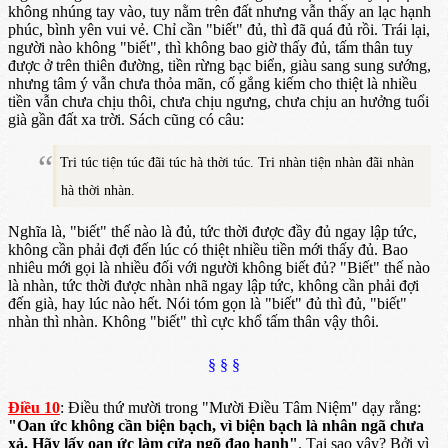
không nhúng tay vào, tuy nằm trên đất nhưng vẫn thấy an lạc hạnh
phúc, bình yên vui vẻ. Chỉ cần "biết" đủ, thì đã quá đủ rồi. Trái lại,
người nào không "biết", thì không bao giờ thấy đủ, tấm thân tuy
được ở trên thiên đường, tiền rừng bạc biển, giàu sang sung sướng,
nhưng tâm ý vẫn chưa thỏa mãn, cố gắng kiếm cho thiệt là nhiều
tiền vẫn chưa chịu thôi, chưa chịu ngưng, chưa chịu an hưởng tuổi
già gần đất xa trời. Sách cũng có câu:
Tri túc tiện túc đãi túc hà thời túc. Tri nhàn tiện nhàn đãi nhàn
hà thời nhàn.
Nghĩa là, "biết" thế nào là đủ, tức thời được đầy đủ ngay lập tức,
không cần phải đợi đến lúc có thiệt nhiều tiền mới thấy đủ. Bao
nhiêu mới gọi là nhiều đối với người không biết đủ? "Biết" thế nào
là nhàn, tức thời được nhàn nhã ngay lập tức, không cần phải đợi
đến già, hay lúc nào hết. Nói tóm gọn là "biết" đủ thì đủ, "biết"
nhàn thì nhàn. Không "biết" thì cực khổ tấm thân vậy thôi.
§ § §
Điều 10
: Điều thứ mười trong "Mười Điều Tâm Niệm" dạy rằng:
"Oan ức không cần biện bạch, vì biện bạch là nhân ngã chưa
xả. Hãy lấy oan ức làm cửa ngõ đạo hạnh"
. Tại sao vậy? Bởi vì