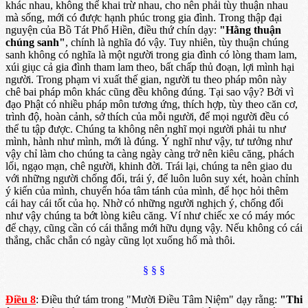
khác nhau, không thể khai trừ nhau, cho nên phải tùy thuận nhau
mà sống, mới có được hạnh phúc trong gia đình. Trong thập đại
nguyện của Bồ Tát Phổ Hiền, điều thứ chín dạy:
"Hằng thuận
chúng sanh"
, chính là nghĩa đó vậy. Tuy nhiên, tùy thuận chúng
sanh không có nghĩa là một người trong gia đình có lòng tham lam,
xúi giục cả gia đình tham lam theo, bất chấp thủ đoạn, lợi mình hại
người. Trong phạm vi xuất thế gian, người tu theo pháp môn này
chê bai pháp môn khác cũng đều không đúng. Tại sao vậy? Bởi vì
đạo Phật có nhiều pháp môn tương ứng, thích hợp, tùy theo căn cơ,
trình độ, hoàn cảnh, sở thích của mỗi người, để mọi người đều có
thể tu tập được. Chúng ta không nên nghĩ mọi người phải tu như
mình, hành như mình, mới là đúng. Ý nghĩ như vậy, tư tưởng như
vậy chỉ làm cho chúng ta càng ngày càng trở nên kiêu căng, phách
lối, ngạo mạn, chê người, khinh đời. Trái lại, chúng ta nên giao du
với những người chống đối, trái ý, để luôn luôn suy xét, hoàn chỉnh
ý kiến của mình, chuyển hóa tâm tánh của mình, để học hỏi thêm
cái hay cái tốt của họ. Nhờ có những người nghịch ý, chống đối
như vậy chúng ta bớt lòng kiêu căng. Ví như chiếc xe có máy móc
để chạy, cũng cần có cái thắng mới hữu dụng vậy. Nếu không có cái
thắng, chắc chắn có ngày cũng lọt xuống hố mà thôi.
§ § §
Điều 8
: Điều thứ tám trong "Mười Điều Tâm Niệm" dạy rằng:
"Thi