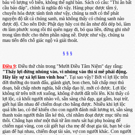
báu vô lượng vô biên, không thể nghĩ bàn. Sách có câu: "Thi ân bất
cầu báo đáp", chính là nghĩa đó vậy. Hàng phục được tâm ý,
chuyển hóa được tánh tình như vậy, chúng ta mới có thể phát
nguyện độ tất cả chúng sanh, mà không thấy có chúng sanh nào
được độ. Cho nên Đức Phật dạy hãy coi thi ân như đôi dép bỏ, làm
ơn làm phước xong rồi thì quên ngay đi, bỏ qua liền, đừng ghi nhớ
trong tâm thức cho thêm phần nặng nề. Được như vậy, chúng ta
mau tiến đến chỗ giác ngộ và giải thoát.
§ § §
Điều 9
: Điều thứ chín trong "Mười Điều Tâm Niệm" dạy rằng:
"Thấy lợi đừng nhúng vào, vì nhúng vào thì si mê phải động.
Hãy lấy sự xả lợi làm vinh hoa"
. Tại sao vậy? Bởi vì lợi lộc trên
đời thường do tranh đấu, giành giựt, bon chen, bất chấp mọi thủ
đoạn, bất chấp nhơn nghĩa, bất chấp đạo lý, mới có được. Lợi lộc
không từ trên trời rơi xuống, không ở dưới đất trồi lên. Khi thấy có
lợi lộc, cả khối người nhào vô, sẵn sàng chà đạp, gạt gẫm, loại trừ,
giết hại lẫn nhau để chiếm đoạt cho bằng được. Nhiều khi lợi lộc
quá lớn lao, có thể khiến cho con người đánh mất lương tri, sẵn sàng
thanh toán người thân lẫn kẻ thù, chỉ nhằm đoạt được mục tiêu mà
thôi. Chẳng hạn như một thái tử âm mưu sát hại phụ hoàng để
chiếm ngai vàng, con cái giết hại cha mẹ để đoạt gia tài, bạn bè cáo
gian để hại nhau, chiếm đoạt tài sản, vợ con người khác. Con người