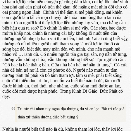
vì ham lợi lộc cho nên chuyện gì cũng dám làm, coi lợi lộc như vinh
hoa phú quí cần phải có trên thế gian, để ngẩng mặt nhìn đời cho có
oai phong ngon lành. Chính vì thế tâm si mê phải động, sai khiến
con người làm tất cả mọi chuyện để thỏa mãn lòng tham lam của
mình. Con người khi thấy lợi lộc liền nhúng tay vào, mà chẳng cần
biết hậu quả ra sao? Đó chính là tâm si mê vậy. Các sòng bạc được
mở ra khắp nơi, chính là những cái bẩy khổng lồ nuốt tiền của
những người nhẹ dạ ham vui tham tiền, hình như ai ai cũng biết vậy,
nhưng có rất nhiều người nuôi tham vọng là mối lợi to lớn ở các
sòng bạc đó, biết đâu may mắn đến với mình, cho nên mạnh mẽ
nhào vô … lãnh đủ. Có nhiều người tán gia bại sản, nợ nần tứ tung,
nhưng vẫn không chừa, vẫn không không biết sợ. Tục ngữ có câu:
"Cờ bạc là bác thằng bần. Cửa nhà bán hết nợ nần tứ tung". Có cửa
nhà để bán trả nợ là còn có phước đó. Người nào muốn tu tâm
dưỡng tánh thì phải xả bỏ tâm tham lợi, tâm si mê, phải biết sống
cuộc đời thiểu dục tri túc, ít muốn và biết thế nào là đủ, tâm mới
được khinh an, thơi thới, nhẹ nhàng, cuộc sống mới được an lạc,
cuộc đời mới được hạnh phúc. Trong Kinh Di Giáo, Đức Phật có
dạy:
Tri túc chi nhơn tuy ngọa địa thượng du vi an lạc. Bất tri túc giả
thân xử thiên đường diệc bất xứng ý.
Nghĩa là người biết thế nào là đủ, không tham lợi lộc, thấy lợi lộc