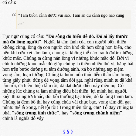
có câu:
“Tâm buồn cảnh được vui sao, Tâm an dù cảnh ngộ nào cũng
an”.
Tục ngữ cũng có câu:
"Dò sông dò biển dễ dò. Đố ai lấy thước
mà đo lòng người"
. Nghĩa là tâm tánh của con người biến thiên
không cùng, lòng dạ con người còn khó dò hơn sông hơn biển, cho
nên khi cứu xét tâm tánh, chúng ta không thể nào tránh được những
khúc mắc. Chúng ta đừng nản lòng vì những khúc mắc đó. Bởi vì
chính những khúc mắc đó giúp chúng ta thêm nhiều thú vị, hăng hái
hơn trên bước đường tu tâm dưỡng tánh, xả bỏ những tạp niệm,
vọng tâm, loạn tưởng. Chúng ta luôn luôn thúc liễm thân tâm trong
từng giây phút, đừng để vọng tâm dối gạt, nghĩ rằng mình tu đã khá
lắm rồi, đã hiền thiện lắm rồi, đã đạt được điều này điều nọ. Có
những lúc chúng ta làm những điều bất thiện, lợi mình hại người,
kiện thưa người khác, đòi bồi thường bạc triệu, đó là lòng tham lam.
Chúng ta đem bố thí hay cúng chùa vài chục bạc, vọng tâm dối gạt
mình: thế là xong, hết tội rồi! Trong thiền tông, chư Tổ dạy chúng ta
phải
"sống trong tỉnh thức"
, hay
"sống trong chánh niệm"
,
chính là nghĩa đó vậy.
§ § §