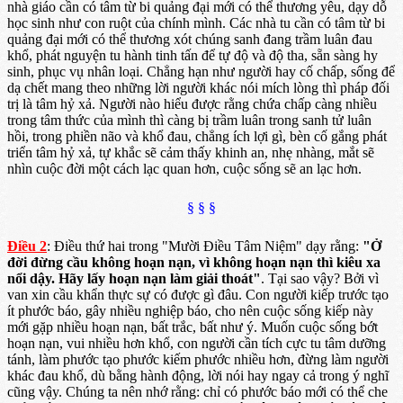
nhà giáo cần có tâm từ bi quảng đại mới có thể thương yêu, dạy dỗ
học sinh như con ruột của chính mình. Các nhà tu cần có tâm từ bi
quảng đại mới có thể thương xót chúng sanh đang trầm luân đau
khổ, phát nguyện tu hành tinh tấn để tự độ và độ tha, sẵn sàng hy
sinh, phục vụ nhân loại. Chẳng hạn như người hay cố chấp, sống để
dạ chết mang theo những lời người khác nói mích lòng thì pháp đối
trị là tâm hỷ xả. Người nào hiểu được rằng chứa chấp càng nhiều
trong tâm thức của mình thì càng bị trầm luân trong sanh tử luân
hồi, trong phiền não và khổ đau, chẳng ích lợi gì, bèn cố gắng phát
triển tâm hỷ xả, tự khắc sẽ cảm thấy khinh an, nhẹ nhàng, mắt sẽ
nhìn cuộc đời một cách lạc quan hơn, cuộc sống sẽ an lạc hơn.
§ § §
Điều 2
: Điều thứ hai trong "Mười Điều Tâm Niệm" dạy rằng:
"Ở
đời đừng cầu không hoạn nạn, vì không hoạn nạn thì kiêu xa
nổi dậy. Hãy lấy hoạn nạn làm giải thoát"
. Tại sao vậy? Bởi vì
van xin cầu khẩn thực sự có được gì đâu. Con người kiếp trước tạo
ít phước báo, gây nhiều nghiệp báo, cho nên cuộc sống kiếp này
mới gặp nhiều hoạn nạn, bất trắc, bất như ý. Muốn cuộc sống bớt
hoạn nạn, vui nhiều hơn khổ, con người cần tích cực tu tâm dưỡng
tánh, làm phước tạo phước kiếm phước nhiều hơn, đừng làm người
khác đau khổ, dù bằng hành động, lời nói hay ngay cả trong ý nghĩ
cũng vậy. Chúng ta nên nhớ rằng: chỉ có phước báo mới có thể che