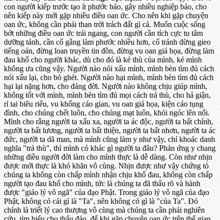
con người kiếp trước tạo ít phước báo, gây nhiều nghiệp báo, cho
nên kiếp này mới gặp nhiều điều oan ức. Cho nên khi gặp chuyện
oan ức, không cần phải than trời trách đất gì cả. Muốn cuộc sống
bớt những điều oan ức trái ngang, con người cần tích cực tu tâm
dưỡng tánh, cần cố gắng làm phước nhiều hơn, cố tránh đừng gieo
tiếng oán, đừng loan truyền tin đồn, đừng vu oan giá họa, đừng làm
đau khổ cho người khác, dù cho đó là kẻ thù của mình, kẻ mình
không ưa cũng vậy. Người nào nói xấu mình, mình bèn tìm đủ cách
nói xấu lại, cho bỏ ghét. Người nào hại mình, mình bèn tìm đủ cách
hại lại nặng hơn, cho đáng đời. Người nào không chịu giúp mình,
không tốt với mình, mình bèn tìm đủ mọi cách trả thù, cho hả giận,
rỉ tai biêu riếu, vu khống cáo gian, vu oan giá họa, kiện cáo tụng
đình, cho chúng chết luôn, cho chúng mạt luôn, khỏi ngóc lên nổi.
Mình cho rằng người ta xấu xa, người ta ác độc, người ta bất chính,
người ta bất lương, người ta bất thiện, người ta bất nhơn, người ta ác
đức, người ta dã man, mà mình cũng làm y như vậy, chỉ khoác danh
nghĩa "trả thù", thì mình có khác gì người ta đâu? Phản ứng y chang
những điều người đời làm cho mình thực là dễ dàng. Còn như nhịn
được mới thực là khó khăn vô cùng. Nhịn được như vậy chứng tỏ
chúng ta không còn chấp mình nhận chịu khổ đau, không còn chấp
người tạo đau khổ cho mình, tức là chúng ta đã thấu rõ và hành
được "giáo lý vô ngã" của đạo Phật. Trong giáo lý vô ngã của đạo
Phật, không có cái gì là "Ta", nên không có gì là "của Ta". Đó
chính là triết lý cao thượng vô cùng mà chúng ta cần phải nghiên
cứu, tìm hiểu cho thấu đáo, để khi gặp chuyện oan ức trên thế gian