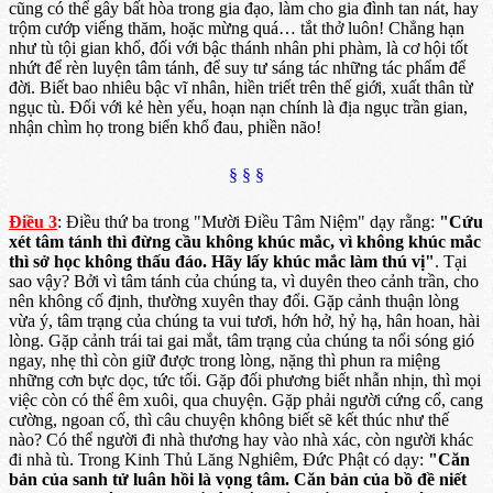
cũng có thể gây bất hòa trong gia đạo, làm cho gia đình tan nát, hay
trộm cướp viếng thăm, hoặc mừng quá… tắt thở luôn! Chẳng hạn
như tù tội gian khổ, đối với bậc thánh nhân phi phàm, là cơ hội tốt
nhứt để rèn luyện tâm tánh, để suy tư sáng tác những tác phẩm để
đời. Biết bao nhiêu bậc vĩ nhân, hiền triết trên thế giới, xuất thân từ
ngục tù. Đối với kẻ hèn yếu, hoạn nạn chính là địa ngục trần gian,
nhận chìm họ trong biển khổ đau, phiền não!
§ § §
Điều 3
: Điều thứ ba trong "Mười Điều Tâm Niệm" dạy rằng:
"Cứu
xét tâm tánh thì đừng cầu không khúc mắc, vì không khúc mắc
thì sở học không thấu đáo. Hãy lấy khúc mắc làm thú vị"
. Tại
sao vậy? Bởi vì tâm tánh của chúng ta, vì duyên theo cảnh trần, cho
nên không cố định, thường xuyên thay đổi. Gặp cảnh thuận lòng
vừa ý, tâm trạng của chúng ta vui tươi, hớn hở, hỷ hạ, hân hoan, hài
lòng. Gặp cảnh trái tai gai mắt, tâm trạng của chúng ta nổi sóng gió
ngay, nhẹ thì còn giữ được trong lòng, nặng thì phun ra miệng
những cơn bực dọc, tức tối. Gặp đối phương biết nhẫn nhịn, thì mọi
việc còn có thể êm xuôi, qua chuyện. Gặp phải người cứng cổ, cang
cường, ngoan cố, thì câu chuyện không biết sẽ kết thúc như thế
nào? Có thể người đi nhà thương hay vào nhà xác, còn người khác
đi nhà tù. Trong Kinh Thủ Lăng Nghiêm, Đức Phật có dạy:
"Căn
bản của sanh tử luân hồi là vọng tâm. Căn bản của bồ đề niết