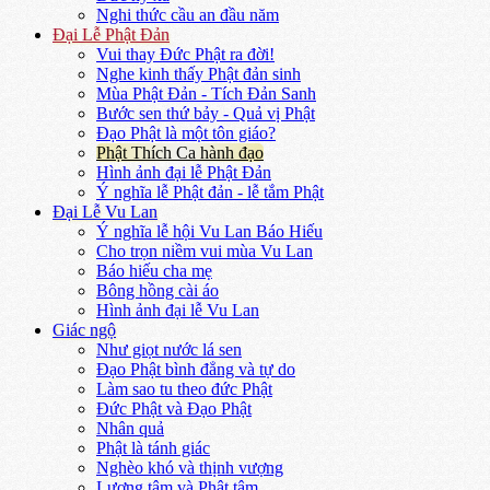
Nghi thức cầu an đầu năm
Đại Lễ Phật Đản
Vui thay Đức Phật ra đời!
Nghe kinh thấy Phật đản sinh
Mùa Phật Đản - Tích Đản Sanh
Bước sen thứ bảy - Quả vị Phật
Đạo Phật là một tôn giáo?
Phật Thích Ca hành đạo
Hình ảnh đại lễ Phật Đản
Ý nghĩa lễ Phật đản - lễ tắm Phật
Đại Lễ Vu Lan
Ý nghĩa lễ hội Vu Lan Báo Hiếu
Cho trọn niềm vui mùa Vu Lan
Báo hiếu cha mẹ
Bông hồng cài áo
Hình ảnh đại lễ Vu Lan
Giác ngộ
Như giọt nước lá sen
Đạo Phật bình đẳng và tự do
Làm sao tu theo đức Phật
Đức Phật và Đạo Phật
Nhân quả
Phật là tánh giác
Nghèo khó và thịnh vượng
Lương tâm và Phật tâm