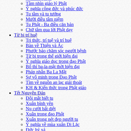
Tầm nhìn giáo lý Phật
Ý nghĩa công đức và phúc đức
Tu tâm và tu tướng
Mười điều tâm niệm
Tu Phật - Ba điều căn bản
Chữ tâm qua lời Phật dạy
Từ bi trí huệ
Tri thức, trí tuệ và trí huệ
Bàn về Thiện và Ác
Phước báo chăm sóc người bệnh
Từ bi trong thế giới hiện đại
Ý nghĩa giáo dục trong đạo Phật
Bố thí ba-la-mật thời hiện đại
Pháp nhẫn Ba La Mật
Sự vô minh trong Đạo Phật
Tìm về nguồn an lạc giải thoát
KH & Kiến thức trong Phật giáo
Tết Nguyên Đán
Đôi mắt biết tu
Xuân bình yên
Nụ cười bất diệt
Xuân trong đạo Phật
Xuân trong nét đẹp người tu
Ý nghĩa về mùa xuân Di Lặc
Đức hỷ xả