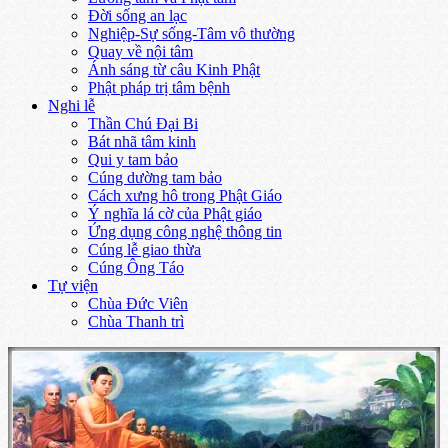
Đời sống an lạc
Nghiệp-Sự sống-Tâm vô thường
Quay về nội tâm
Ánh sáng từ câu Kinh Phật
Phật pháp trị tâm bệnh
Nghi lễ
Thần Chú Đại Bi
Bát nhã tâm kinh
Qui y tam bảo
Cúng dường tam bảo
Cách xưng hô trong Phật Giáo
Ý nghĩa lá cờ của Phật giáo
Ứng dụng công nghệ thông tin
Cúng lễ giao thừa
Cúng Ông Táo
Tự viện
Chùa Đức Viên
Chùa Thanh trì