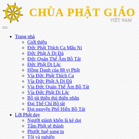
CHÙA PHẬT GIÁO
VIỆT NAM
Trang nhà
Giới thiệu
Đức Phật Thích Ca Mâu Ni
Đức Phật A Di Đà
Đức Quán Thế Âm Bồ Tát
Đức Phật Di Lặc
Hồng Danh của 88 vị Phật
Vía Đức Phật Thích Ca
Vía Đức Phật A Di Đà
Vía Đức Quán Thế Âm Bồ Tát
Vía Đức Phật Di Lặc
Bồ tát thiên thủ thiên nhãn
Đại Thế Chí Bồ tát
Đại nguyện Phổ Hiền Bồ Tát
Lời Phật dạy
Người giành khôn là kẻ dại
Tâm Phật sẽ thành
Phước huệ song tu
Tội và nghiệp