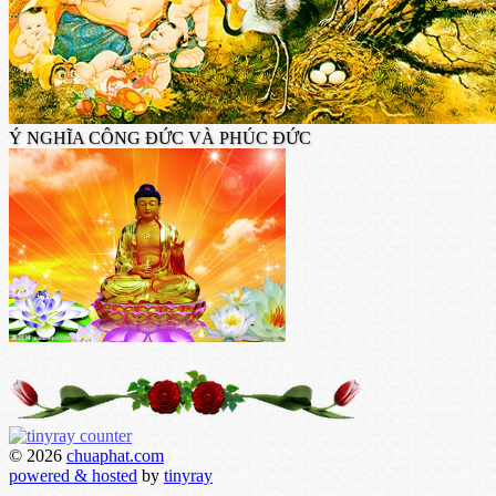
Ý NGHĨA CÔNG ĐỨC VÀ PHÚC ĐỨC
© 2026
chuaphat.com
powered & hosted
by
tinyray