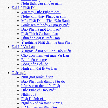
Nghi thức cầu an đầu năm
Đại Lễ Phật Đản
Vui thay Đức Phật ra đời!
Nghe kinh thấy Phật đản sinh
Mùa Phật Đản - Tích Đản Sanh
Bước sen thứ bảy - Quả vị Phật
Đạo Phật là một tôn giáo?
Phật Thích Ca hành đạo
Hình ảnh đại lễ Phật Đản
Ý nghĩa lễ Phật đản - lễ tắm Phật
Đại Lễ Vu Lan
Ý nghĩa lễ hội Vu Lan Báo Hiếu
Cho trọn niềm vui mùa Vu Lan
Báo hiếu cha mẹ
Bông hồng cài áo
Hình ảnh đại lễ Vu Lan
Giác ngộ
Như giọt nước lá sen
Đạo Phật bình đẳng và tự do
Làm sao tu theo đức Phật
Đức Phật và Đạo Phật
Nhân quả
Phật là tánh giác
Nghèo khó và thịnh vượng
Lương tâm và Phật tâm