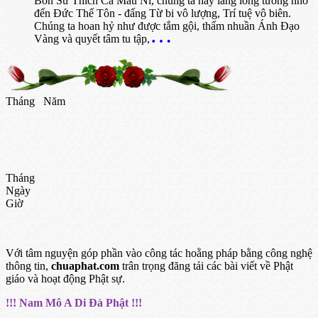
Bổn Sư Thích Ca Mâu Ni, chúng ta hãy lắng lòng tưởng nhớ
đến Đức Thế Tôn - đấng Từ bi vô lượng, Trí tuệ vô biên.
Chúng ta hoan hỷ như được tắm gội, thấm nhuần Ánh Đạo
Vàng và quyết tâm tu tập,
Tháng
Năm
Tháng
Ngày
Giờ
Với tâm nguyện góp phần vào công tác hoằng pháp bằng công nghệ
thông tin,
chuaphat.com
trân trọng đăng tải các bài viết về Phật
giáo và hoạt động Phật sự.
!!! Nam Mô A Di Đà Phật !!!