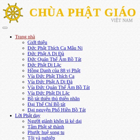
CHÙA PHẬT GIÁO
VIỆT NAM
Trang nhà
Giới thiệu
Đức Phật Thích Ca Mâu Ni
Đức Phật A Di Đà
Đức Quán Thế Âm Bồ Tát
Đức Phật Di Lặc
Hồng Danh của 88 vị Phật
Vía Đức Phật Thích Ca
Vía Đức Phật A Di Đà
Vía Đức Quán Thế Âm Bồ Tát
Vía Đức Phật Di Lặc
Bồ tát thiên thủ thiên nhãn
Đại Thế Chí Bồ tát
Đại nguyện Phổ Hiền Bồ Tát
Lời Phật dạy
Người giành khôn là kẻ dại
Tâm Phật sẽ thành
Phước huệ song tu
Tội và nghiệp