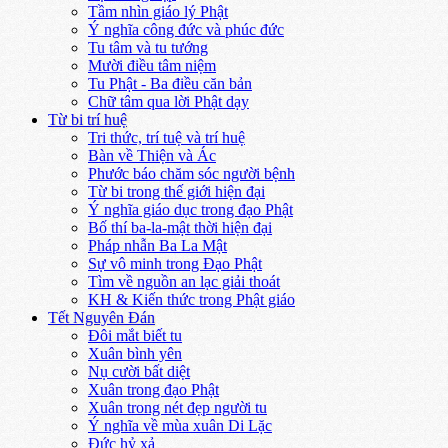
Tầm nhìn giáo lý Phật
Ý nghĩa công đức và phúc đức
Tu tâm và tu tướng
Mười điều tâm niệm
Tu Phật - Ba điều căn bản
Chữ tâm qua lời Phật dạy
Từ bi trí huệ
Tri thức, trí tuệ và trí huệ
Bàn về Thiện và Ác
Phước báo chăm sóc người bệnh
Từ bi trong thế giới hiện đại
Ý nghĩa giáo dục trong đạo Phật
Bố thí ba-la-mật thời hiện đại
Pháp nhẫn Ba La Mật
Sự vô minh trong Đạo Phật
Tìm về nguồn an lạc giải thoát
KH & Kiến thức trong Phật giáo
Tết Nguyên Đán
Đôi mắt biết tu
Xuân bình yên
Nụ cười bất diệt
Xuân trong đạo Phật
Xuân trong nét đẹp người tu
Ý nghĩa về mùa xuân Di Lặc
Đức hỷ xả