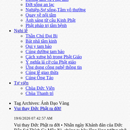
Đời sống an lạc
Nghiệp-Sự sống-Tâm vô thường
Quay về nội tâm
Ánh sáng từ câu Kinh Phật
Phật pháp trị tâm bệnh
Nghi lễ
Thần Chú Đại Bi
Bát nhã tâm kinh
Qui y tam bảo
Cúng dường tam bảo
Cách xưng hô trong Phật Giáo
Ý nghĩa lá cờ của Phật giáo
Ứng dụng công nghệ thông tin
Cúng lễ giao thừa
Cúng Ông Táo
Tự viện
Chùa Đức Viên
Chùa Thanh trì
Tag Archives: Ánh Đạo Vàng
Vui thay Đức Phật ra đời!
19/6/2026 07:42:57 AM
Vui thay Đức Phật ra đời • Nhân ngày Khánh đản của Đức