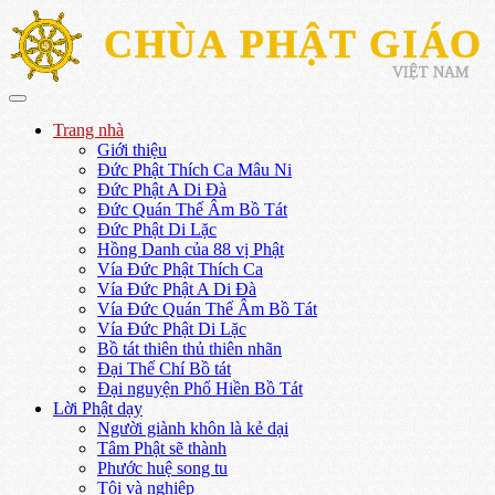
CHÙA PHẬT GIÁO
VIỆT NAM
Trang nhà
Giới thiệu
Đức Phật Thích Ca Mâu Ni
Đức Phật A Di Đà
Đức Quán Thế Âm Bồ Tát
Đức Phật Di Lặc
Hồng Danh của 88 vị Phật
Vía Đức Phật Thích Ca
Vía Đức Phật A Di Đà
Vía Đức Quán Thế Âm Bồ Tát
Vía Đức Phật Di Lặc
Bồ tát thiên thủ thiên nhãn
Đại Thế Chí Bồ tát
Đại nguyện Phổ Hiền Bồ Tát
Lời Phật dạy
Người giành khôn là kẻ dại
Tâm Phật sẽ thành
Phước huệ song tu
Tội và nghiệp