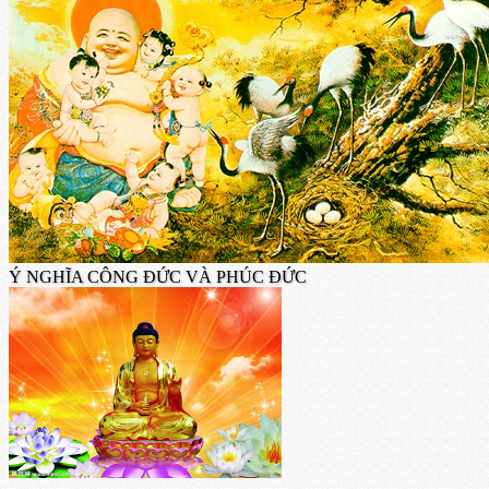
Ý NGHĨA CÔNG ĐỨC VÀ PHÚC ĐỨC