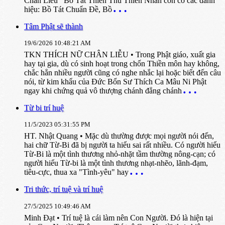
Chân Liễu Bồ Tát Thiên Thủ Thiên Nhãn còn có các danh
hiệu: Bồ Tát Chuẩn Đề, Bồ
Tâm Phật sẽ thành
19/6/2026 10:48:21 AM
TKN THÍCH NỮ CHÂN LIỄU • Trong Phật giáo, xuất gia
hay tại gia, dù có sinh hoạt trong chốn Thiền môn hay không,
chắc hẳn nhiều người cũng có nghe nhắc lại hoặc biết đến câu
nói, từ kim khẩu của Đức Bổn Sư Thích Ca Mâu Ni Phật
ngay khi chứng quả vô thượng chánh đẳng chánh
Từ bi trí huệ
11/5/2023 05:31:55 PM
HT. Nhật Quang • Mặc dù thường được mọi người nói đến,
hai chữ Từ-Bi đã bị người ta hiểu sai rất nhiều. Có người hiểu
Từ-Bi là một tình thương nhỏ-nhặt tầm thường nông-cạn; có
người hiểu Từ-bi là một tình thương nhạt-nhẽo, lãnh-đạm,
tiêu-cực, thua xa "Tình-yêu" hay
Tri thức, trí tuệ và trí huệ
27/5/2025 10:49:46 AM
Minh Đạt • Trí tuệ là cái làm nên Con Người. Đó là hiện tại