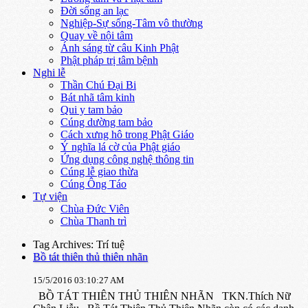
Đời sống an lạc
Nghiệp-Sự sống-Tâm vô thường
Quay về nội tâm
Ánh sáng từ câu Kinh Phật
Phật pháp trị tâm bệnh
Nghi lễ
Thần Chú Đại Bi
Bát nhã tâm kinh
Qui y tam bảo
Cúng dường tam bảo
Cách xưng hô trong Phật Giáo
Ý nghĩa lá cờ của Phật giáo
Ứng dụng công nghệ thông tin
Cúng lễ giao thừa
Cúng Ông Táo
Tự viện
Chùa Đức Viên
Chùa Thanh trì
Tag Archives: Trí tuệ
Bồ tát thiên thủ thiên nhãn
15/5/2016 03:10:27 AM
BỒ TÁT THIÊN THỦ THIÊN NHÃN TKN.Thích Nữ