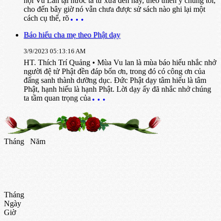
hội Vu Lan tại nước ta từ xưa đến nay, theo thiển ý chúng tôi,
cho đến bây giờ nó vẫn chưa được sử sách nào ghi lại một
cách cụ thể, rõ
Báo hiếu cha mẹ theo Phật dạy
3/9/2023 05:13:16 AM
HT. Thích Trí Quảng • Mùa Vu lan là mùa báo hiếu nhắc nhở
người đệ tử Phật đền đáp bốn ơn, trong đó có công ơn của
đấng sanh thành dưỡng dục. Đức Phật dạy tâm hiếu là tâm
Phật, hạnh hiếu là hạnh Phật. Lời dạy ấy đã nhắc nhở chúng
ta tầm quan trọng của
Tháng
Năm
Tháng
Ngày
Giờ