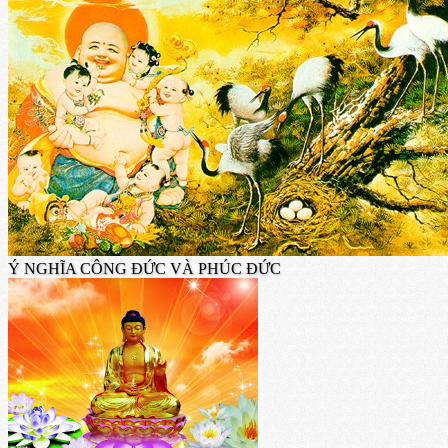
Ý NGHĨA CÔNG ĐỨC VÀ PHÚC ĐỨC