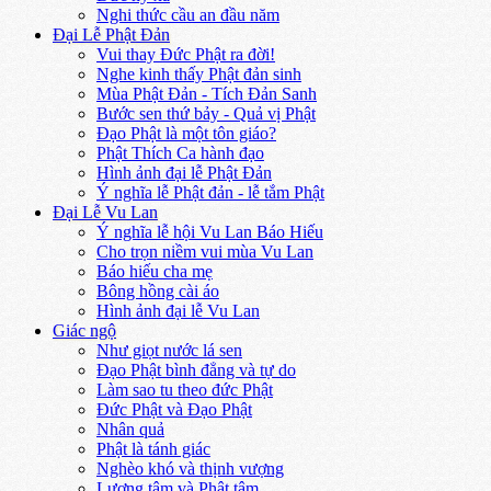
Nghi thức cầu an đầu năm
Đại Lễ Phật Đản
Vui thay Đức Phật ra đời!
Nghe kinh thấy Phật đản sinh
Mùa Phật Đản - Tích Đản Sanh
Bước sen thứ bảy - Quả vị Phật
Đạo Phật là một tôn giáo?
Phật Thích Ca hành đạo
Hình ảnh đại lễ Phật Đản
Ý nghĩa lễ Phật đản - lễ tắm Phật
Đại Lễ Vu Lan
Ý nghĩa lễ hội Vu Lan Báo Hiếu
Cho trọn niềm vui mùa Vu Lan
Báo hiếu cha mẹ
Bông hồng cài áo
Hình ảnh đại lễ Vu Lan
Giác ngộ
Như giọt nước lá sen
Đạo Phật bình đẳng và tự do
Làm sao tu theo đức Phật
Đức Phật và Đạo Phật
Nhân quả
Phật là tánh giác
Nghèo khó và thịnh vượng
Lương tâm và Phật tâm