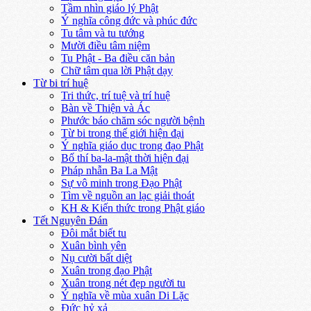
Tầm nhìn giáo lý Phật
Ý nghĩa công đức và phúc đức
Tu tâm và tu tướng
Mười điều tâm niệm
Tu Phật - Ba điều căn bản
Chữ tâm qua lời Phật dạy
Từ bi trí huệ
Tri thức, trí tuệ và trí huệ
Bàn về Thiện và Ác
Phước báo chăm sóc người bệnh
Từ bi trong thế giới hiện đại
Ý nghĩa giáo dục trong đạo Phật
Bố thí ba-la-mật thời hiện đại
Pháp nhẫn Ba La Mật
Sự vô minh trong Đạo Phật
Tìm về nguồn an lạc giải thoát
KH & Kiến thức trong Phật giáo
Tết Nguyên Đán
Đôi mắt biết tu
Xuân bình yên
Nụ cười bất diệt
Xuân trong đạo Phật
Xuân trong nét đẹp người tu
Ý nghĩa về mùa xuân Di Lặc
Đức hỷ xả