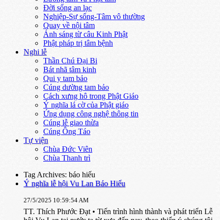
Đời sống an lạc
Nghiệp-Sự sống-Tâm vô thường
Quay về nội tâm
Ánh sáng từ câu Kinh Phật
Phật pháp trị tâm bệnh
Nghi lễ
Thần Chú Đại Bi
Bát nhã tâm kinh
Qui y tam bảo
Cúng dường tam bảo
Cách xưng hô trong Phật Giáo
Ý nghĩa lá cờ của Phật giáo
Ứng dụng công nghệ thông tin
Cúng lễ giao thừa
Cúng Ông Táo
Tự viện
Chùa Đức Viên
Chùa Thanh trì
Tag Archives: báo hiếu
Ý nghĩa lễ hội Vu Lan Báo Hiếu
27/5/2025 10:59:54 AM
TT. Thích Phước Đạt • Tiến trình hình thành và phát triển Lễ