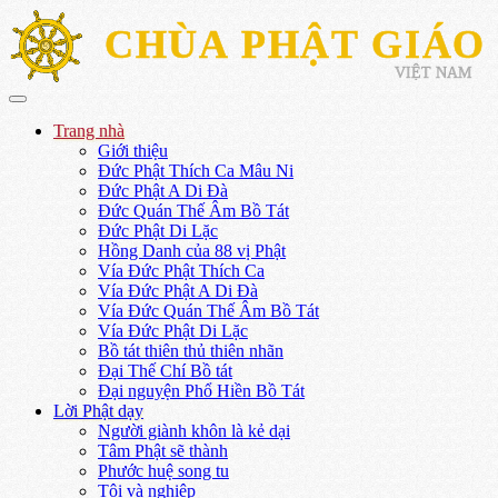
CHÙA PHẬT GIÁO
VIỆT NAM
Trang nhà
Giới thiệu
Đức Phật Thích Ca Mâu Ni
Đức Phật A Di Đà
Đức Quán Thế Âm Bồ Tát
Đức Phật Di Lặc
Hồng Danh của 88 vị Phật
Vía Đức Phật Thích Ca
Vía Đức Phật A Di Đà
Vía Đức Quán Thế Âm Bồ Tát
Vía Đức Phật Di Lặc
Bồ tát thiên thủ thiên nhãn
Đại Thế Chí Bồ tát
Đại nguyện Phổ Hiền Bồ Tát
Lời Phật dạy
Người giành khôn là kẻ dại
Tâm Phật sẽ thành
Phước huệ song tu
Tội và nghiệp