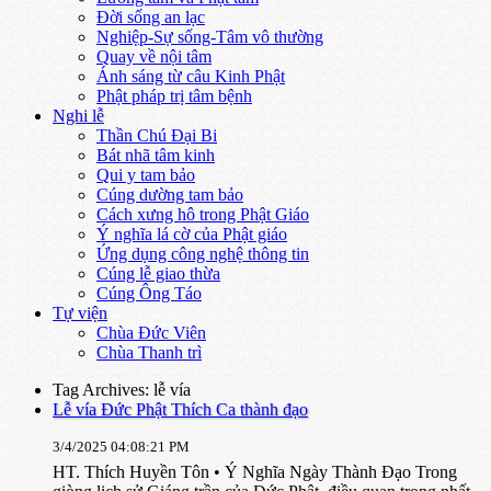
Đời sống an lạc
Nghiệp-Sự sống-Tâm vô thường
Quay về nội tâm
Ánh sáng từ câu Kinh Phật
Phật pháp trị tâm bệnh
Nghi lễ
Thần Chú Đại Bi
Bát nhã tâm kinh
Qui y tam bảo
Cúng dường tam bảo
Cách xưng hô trong Phật Giáo
Ý nghĩa lá cờ của Phật giáo
Ứng dụng công nghệ thông tin
Cúng lễ giao thừa
Cúng Ông Táo
Tự viện
Chùa Đức Viên
Chùa Thanh trì
Tag Archives: lễ vía
Lễ vía Đức Phật Thích Ca thành đạo
3/4/2025 04:08:21 PM
HT. Thích Huyền Tôn • Ý Nghĩa Ngày Thành Đạo Trong