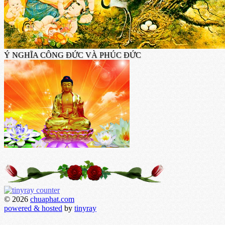
Ý NGHĨA CÔNG ĐỨC VÀ PHÚC ĐỨC
© 2026
chuaphat.com
powered & hosted
by
tinyray