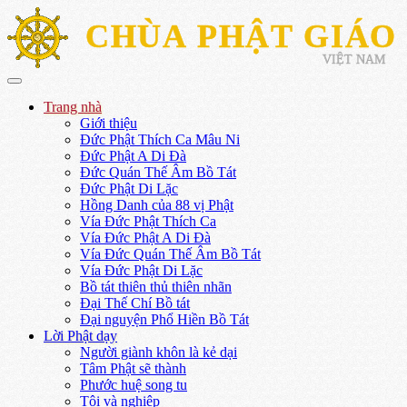
CHÙA PHẬT GIÁO
VIỆT NAM
Trang nhà
Giới thiệu
Đức Phật Thích Ca Mâu Ni
Đức Phật A Di Đà
Đức Quán Thế Âm Bồ Tát
Đức Phật Di Lặc
Hồng Danh của 88 vị Phật
Vía Đức Phật Thích Ca
Vía Đức Phật A Di Đà
Vía Đức Quán Thế Âm Bồ Tát
Vía Đức Phật Di Lặc
Bồ tát thiên thủ thiên nhãn
Đại Thế Chí Bồ tát
Đại nguyện Phổ Hiền Bồ Tát
Lời Phật dạy
Người giành khôn là kẻ dại
Tâm Phật sẽ thành
Phước huệ song tu
Tội và nghiệp