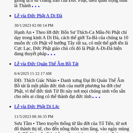
giòng lịch sử Giáng trần của Đức Phật, điều quan trọng nhất
là Thành
Lễ vía Đức Phật A Di Đà
30/1/2023 02:00:14 PM
Hạnh An • Theo lời đức Bổn Sư Thích-Ca Mâu-Ni Phật chỉ
dạy trong kinh A Di Đà, cách thế giới Ta-Bà của chúng ta 10
muôn ức cõi Phật về hướng Tây rất xa, có một thế giới tên là
Cực Lạc, Đức Phật giáo chủ cõi đó là Phật A-Di-Đà hiện
đang thuyết pháp
Lễ vía Đức Quán Thế Âm Bồ Tát
6/4/2025 11:22:17 AM
ĐĐ. Thích Giác Nhàn • Danh xưng Đại Bi Quán Thế Âm
Bồ tát là một phần đức tính của mười phương ba đời chư
Phật, vì thế đức tính Từ Bi này nơi mọi chúng sinh vốn sẳn
cho nên ai cũng có thể thành đạt đức tính
Lễ vía Đức Phật Di Lặc
11/5/2023 08:36:35 PM
Sưu Tầm • Theo truyền thống từ lâu đời của Tổ Tiên, từ nơi
đô thành thị tứ, cho đến nông thôn xóm làng, vào ngày mùng