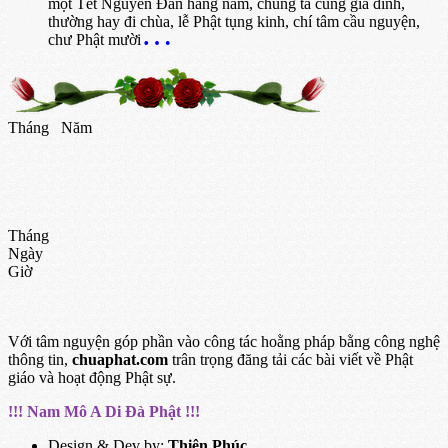
một Tết Nguyên Đán hằng năm, chúng ta cùng gia đình,
thường hay đi chùa, lễ Phật tụng kinh, chí tâm cầu nguyện,
chư Phật mười
Tháng
Năm
Tháng
Ngày
Giờ
Với tâm nguyện góp phần vào công tác hoằng pháp bằng công nghệ
thông tin,
chuaphat.com
trân trọng đăng tải các bài viết về Phật
giáo và hoạt động Phật sự.
!!! Nam Mô A Di Đà Phật !!!
Design & Dev by:
Thiện Phúc