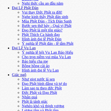
Nghi thức cầu an đầu năm
Đại Lễ Phật Đản
Vui thay Đức Phật ra đời!
Nghe kinh thấy Phật đản sinh
Mùa Phật Đản - Tích Đản Sanh
Bước sen thứ bảy - Quả vị Phật
Đạo Phật là một tôn giáo?
Phật Thích Ca hành đạo
Hình ảnh đại lễ Phật Đản
Ý nghĩa lễ Phật đản - lễ tắm Phật
Đại Lễ Vu Lan
Ý nghĩa lễ hội Vu Lan Báo Hiếu
Cho trọn niềm vui mùa Vu Lan
Báo hiếu cha mẹ
Bông hồng cài áo
Hình ảnh đại lễ Vu Lan
Giác ngộ
Như giọt nước lá sen
Đạo Phật bình đẳng và tự do
Làm sao tu theo đức Phật
Đức Phật và Đạo Phật
Nhân quả
Phật là tánh giác
Nghèo khó và thịnh vượng
Lương tâm và Phật tâm