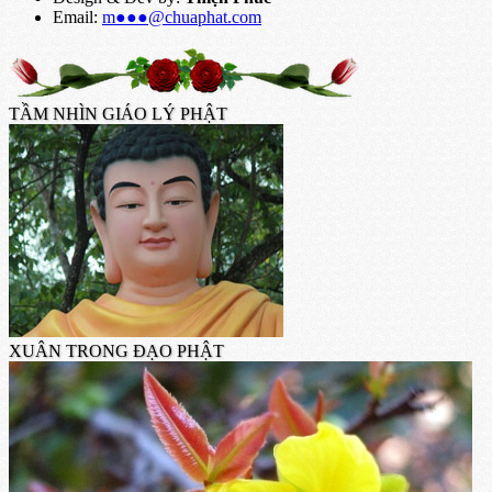
Email:
m●●●@chuaphat.com
TẦM NHÌN GIÁO LÝ PHẬT
XUÂN TRONG ĐẠO PHẬT