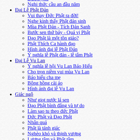
Nghi thức cầu an đầu năm
Đại Lễ Phật Đản
Vui thay Đức Phật ra đời!
Nghe kinh thấy Phật đản sinh
Mùa Phật Đản - Tích Đản Sanh
Bước sen thứ bảy - Quả vị Phật
Đạo Phật là một tôn giáo?
Phật Thích Ca hành đạo
Hình ảnh đại lễ Phật Đản
Ý nghĩa lễ Phật đản - lễ tắm Phật
Đại Lễ Vu Lan
Ý nghĩa lễ hội Vu Lan Báo Hiếu
Cho trọn niềm vui mùa Vu Lan
Báo hiếu cha mẹ
Bông hồng cài áo
Hình ảnh đại lễ Vu Lan
Giác ngộ
Như giọt nước lá sen
Đạo Phật bình đẳng và tự do
Làm sao tu theo đức Phật
Đức Phật và Đạo Phật
Nhân quả
Phật là tánh giác
Nghèo khó và thịnh vượng
Lương tâm và Phật tâm