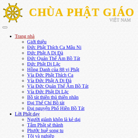
CHÙA PHẬT GIÁO
VIỆT NAM
Trang nhà
Giới thiệu
Đức Phật Thích Ca Mâu Ni
Đức Phật A Di Đà
Đức Quán Thế Âm Bồ Tát
Đức Phật Di Lặc
Hồng Danh của 88 vị Phật
Vía Đức Phật Thích Ca
Vía Đức Phật A Di Đà
Vía Đức Quán Thế Âm Bồ Tát
Vía Đức Phật Di Lặc
Bồ tát thiên thủ thiên nhãn
Đại Thế Chí Bồ tát
Đại nguyện Phổ Hiền Bồ Tát
Lời Phật dạy
Người giành khôn là kẻ dại
Tâm Phật sẽ thành
Phước huệ song tu
Tội và nghiệp