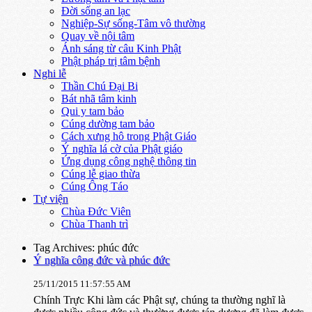
Đời sống an lạc
Nghiệp-Sự sống-Tâm vô thường
Quay về nội tâm
Ánh sáng từ câu Kinh Phật
Phật pháp trị tâm bệnh
Nghi lễ
Thần Chú Đại Bi
Bát nhã tâm kinh
Qui y tam bảo
Cúng dường tam bảo
Cách xưng hô trong Phật Giáo
Ý nghĩa lá cờ của Phật giáo
Ứng dụng công nghệ thông tin
Cúng lễ giao thừa
Cúng Ông Táo
Tự viện
Chùa Đức Viên
Chùa Thanh trì
Tag Archives: phúc đức
Ý nghĩa công đức và phúc đức
25/11/2015 11:57:55 AM
Chính Trực Khi làm các Phật sự, chúng ta thường nghĩ là