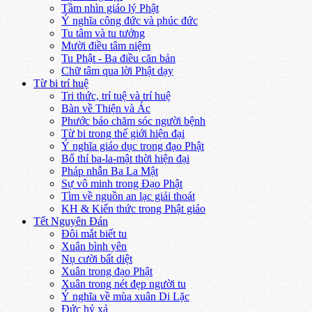
Tầm nhìn giáo lý Phật
Ý nghĩa công đức và phúc đức
Tu tâm và tu tướng
Mười điều tâm niệm
Tu Phật - Ba điều căn bản
Chữ tâm qua lời Phật dạy
Từ bi trí huệ
Tri thức, trí tuệ và trí huệ
Bàn về Thiện và Ác
Phước báo chăm sóc người bệnh
Từ bi trong thế giới hiện đại
Ý nghĩa giáo dục trong đạo Phật
Bố thí ba-la-mật thời hiện đại
Pháp nhẫn Ba La Mật
Sự vô minh trong Đạo Phật
Tìm về nguồn an lạc giải thoát
KH & Kiến thức trong Phật giáo
Tết Nguyên Đán
Đôi mắt biết tu
Xuân bình yên
Nụ cười bất diệt
Xuân trong đạo Phật
Xuân trong nét đẹp người tu
Ý nghĩa về mùa xuân Di Lặc
Đức hỷ xả