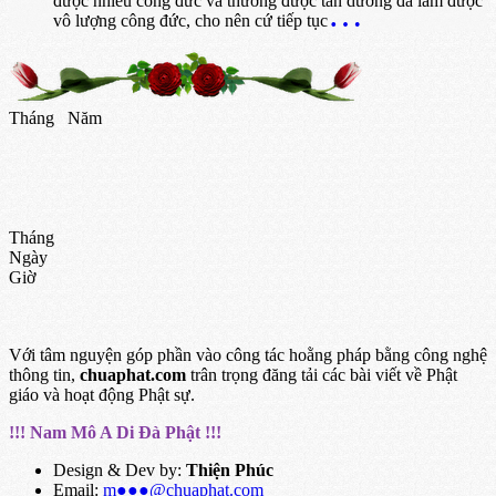
được nhiều công đức và thường được tán dương đã làm được
vô lượng công đức, cho nên cứ tiếp tục
Tháng
Năm
Tháng
Ngày
Giờ
Với tâm nguyện góp phần vào công tác hoằng pháp bằng công nghệ
thông tin,
chuaphat.com
trân trọng đăng tải các bài viết về Phật
giáo và hoạt động Phật sự.
!!! Nam Mô A Di Đà Phật !!!
Design & Dev by:
Thiện Phúc
Email:
m●●●@chuaphat.com