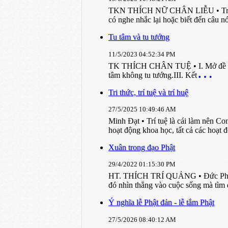
TKN THÍCH NỮ CHÂN LIỄU • Trong Ph
có nghe nhắc lại hoặc biết đến câu
Tu tâm và tu tướng
11/5/2023 04:52:34 PM
TK THÍCH CHÂN TUỆ • I. Mở đề II. K
tâm không tu tướng.III. Kết
Tri thức, trí tuệ và trí huệ
27/5/2025 10:49:46 AM
Minh Đạt • Trí tuệ là cái làm nên C
hoạt động khoa học, tất cả các hoạt đ
Xuân trong đạo Phật
29/4/2022 01:15:30 PM
HT. THÍCH TRÍ QUẢNG • Đức Phật dạy 
đó nhìn thẳng vào cuộc sống mà tìm 
Ý nghĩa lễ Phật đản - lễ tắm Phật
27/5/2026 08:40:12 AM