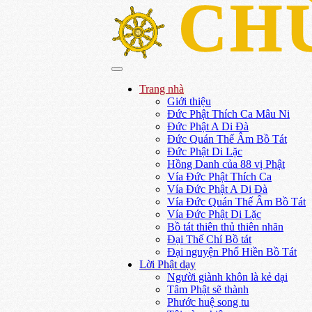
CH
Trang nhà
Giới thiệu
Đức Phật Thích Ca Mâu Ni
Đức Phật A Di Đà
Đức Quán Thế Âm Bồ Tát
Đức Phật Di Lặc
Hồng Danh của 88 vị Phật
Vía Đức Phật Thích Ca
Vía Đức Phật A Di Đà
Vía Đức Quán Thế Âm Bồ Tát
Vía Đức Phật Di Lặc
Bồ tát thiên thủ thiên nhãn
Đại Thế Chí Bồ tát
Đại nguyện Phổ Hiền Bồ Tát
Lời Phật dạy
Người giành khôn là kẻ dại
Tâm Phật sẽ thành
Phước huệ song tu