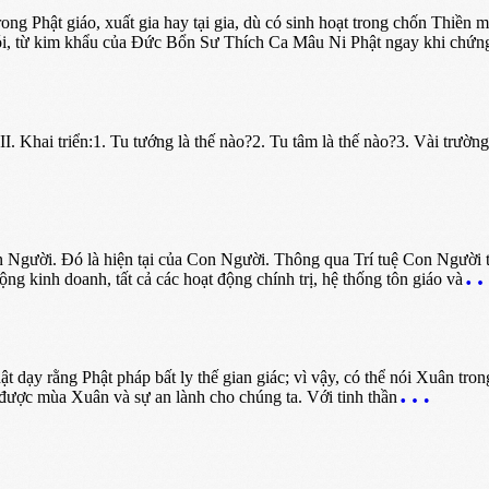
ật giáo, xuất gia hay tại gia, dù có sinh hoạt trong chốn Thiền m
 nói, từ kim khẩu của Đức Bổn Sư Thích Ca Mâu Ni Phật ngay khi chứ
hai triển:1. Tu tướng là thế nào?2. Tu tâm là thế nào?3. Vài trường
on Người. Đó là hiện tại của Con Người. Thông qua Trí tuệ Con Người t
ộng kinh doanh, tất cả các hoạt động chính trị, hệ thống tôn giáo và
rằng Phật pháp bất ly thế gian giác; vì vậy, có thể nói Xuân trong
được mùa Xuân và sự an lành cho chúng ta. Với tinh thần