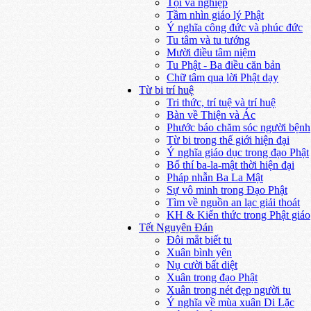
Tội và nghiệp
Tầm nhìn giáo lý Phật
Ý nghĩa công đức và phúc đức
Tu tâm và tu tướng
Mười điều tâm niệm
Tu Phật - Ba điều căn bản
Chữ tâm qua lời Phật dạy
Từ bi trí huệ
Tri thức, trí tuệ và trí huệ
Bàn về Thiện và Ác
Phước báo chăm sóc người bệnh
Từ bi trong thế giới hiện đại
Ý nghĩa giáo dục trong đạo Phật
Bố thí ba-la-mật thời hiện đại
Pháp nhẫn Ba La Mật
Sự vô minh trong Đạo Phật
Tìm về nguồn an lạc giải thoát
KH & Kiến thức trong Phật giáo
Tết Nguyên Đán
Đôi mắt biết tu
Xuân bình yên
Nụ cười bất diệt
Xuân trong đạo Phật
Xuân trong nét đẹp người tu
Ý nghĩa về mùa xuân Di Lặc