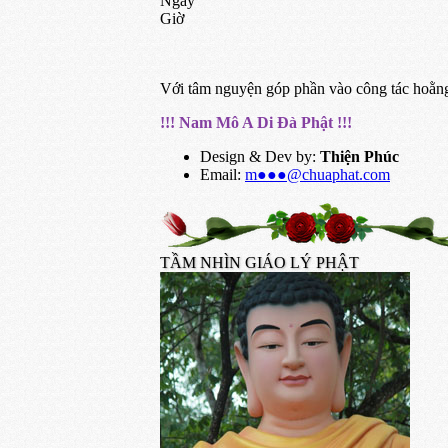
Ngày
Giờ
Với tâm nguyện góp phần vào công tác hoằng
!!! Nam Mô A Di Đà Phật !!!
Design & Dev by:
Thiện Phúc
Email:
m●●●@chuaphat.com
TẦM NHÌN GIÁO LÝ PHẬT