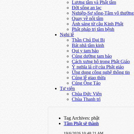
Lương tâm và Phật tâm
Đời sống an lạc
Nghiệp-Sự sống-Tâm vô thường
Quay về nội tâm
Ánh sáng từ câu Kinh Phật
Phật pháp trị tâm bệnh
Nghi lễ
Thần Chú Đại Bi
Bát nhã tâm kinh
Qui y tam bảo
Cúng dường tam bảo
Cách xưng hô trong Phật Giáo
Ý nghĩa lá cờ của Phật giáo
Ứng dụng công nghệ thông tin
Cúng lễ giao thừa
Cúng Ông Táo
Tự viện
Chùa Đức Viên
Chùa Thanh trì
Tag Archives: phật
Tâm Phật sẽ thành
19/6/2026 10:48:21 AM