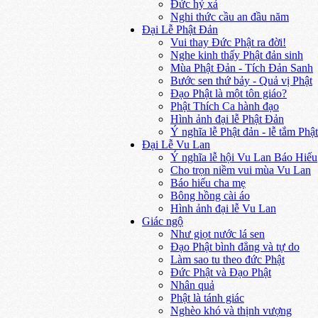
Đức hỷ xả
Nghi thức cầu an đầu năm
Đại Lễ Phật Đản
Vui thay Đức Phật ra đời!
Nghe kinh thấy Phật đản sinh
Mùa Phật Đản - Tích Đản Sanh
Bước sen thứ bảy - Quả vị Phật
Đạo Phật là một tôn giáo?
Phật Thích Ca hành đạo
Hình ảnh đại lễ Phật Đản
Ý nghĩa lễ Phật đản - lễ tắm Phật
Đại Lễ Vu Lan
Ý nghĩa lễ hội Vu Lan Báo Hiếu
Cho trọn niềm vui mùa Vu Lan
Báo hiếu cha mẹ
Bông hồng cài áo
Hình ảnh đại lễ Vu Lan
Giác ngộ
Như giọt nước lá sen
Đạo Phật bình đẳng và tự do
Làm sao tu theo đức Phật
Đức Phật và Đạo Phật
Nhân quả
Phật là tánh giác
Nghèo khó và thịnh vượng