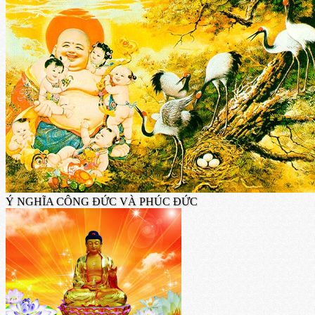
Ý NGHĨA CÔNG ĐỨC VÀ PHÚC ĐỨC