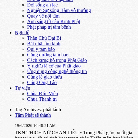
Đời sống an lạc
Nghiệp-Sự sống-Tâm vô thường
Quay về nội tâm
Ánh sáng từ câu Kinh Phật
Phật pháp trị tâm bệnh
Nghi lễ
Thần Chú Đại Bi
Bát nhã tâm kinh
Qui y tam bảo
Cúng dường tam bảo
Cách xưng hô trong Phật Giáo
Ý nghĩa lá cờ của Phật giáo
Ứng dụng công nghệ thông tin
Cúng lễ giao thừa
Cúng Ông Táo
Tự viện
Chùa Đức Viên
Chùa Thanh trì
Tag Archives: phật tánh
Tâm Phật sẽ thành
19/6/2026 10:48:21 AM
TKN THÍCH NỮ CHÂN LIỄU • Trong Phật giáo, xuất gia