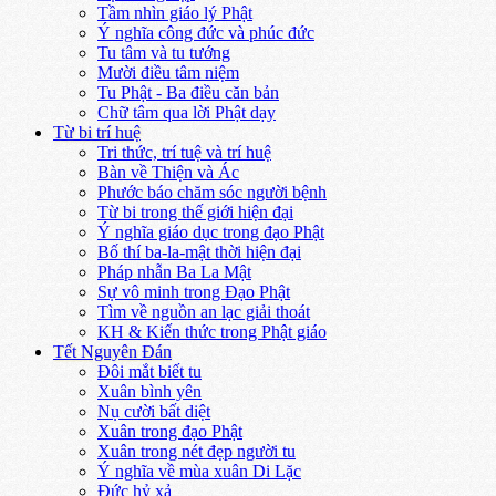
Tầm nhìn giáo lý Phật
Ý nghĩa công đức và phúc đức
Tu tâm và tu tướng
Mười điều tâm niệm
Tu Phật - Ba điều căn bản
Chữ tâm qua lời Phật dạy
Từ bi trí huệ
Tri thức, trí tuệ và trí huệ
Bàn về Thiện và Ác
Phước báo chăm sóc người bệnh
Từ bi trong thế giới hiện đại
Ý nghĩa giáo dục trong đạo Phật
Bố thí ba-la-mật thời hiện đại
Pháp nhẫn Ba La Mật
Sự vô minh trong Đạo Phật
Tìm về nguồn an lạc giải thoát
KH & Kiến thức trong Phật giáo
Tết Nguyên Đán
Đôi mắt biết tu
Xuân bình yên
Nụ cười bất diệt
Xuân trong đạo Phật
Xuân trong nét đẹp người tu
Ý nghĩa về mùa xuân Di Lặc
Đức hỷ xả