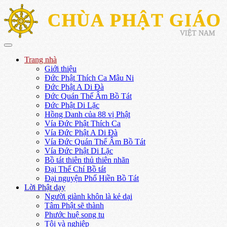
CHÙA PHẬT GIÁO
VIỆT NAM
Trang nhà
Giới thiệu
Đức Phật Thích Ca Mâu Ni
Đức Phật A Di Đà
Đức Quán Thế Âm Bồ Tát
Đức Phật Di Lặc
Hồng Danh của 88 vị Phật
Vía Đức Phật Thích Ca
Vía Đức Phật A Di Đà
Vía Đức Quán Thế Âm Bồ Tát
Vía Đức Phật Di Lặc
Bồ tát thiên thủ thiên nhãn
Đại Thế Chí Bồ tát
Đại nguyện Phổ Hiền Bồ Tát
Lời Phật dạy
Người giành khôn là kẻ dại
Tâm Phật sẽ thành
Phước huệ song tu
Tội và nghiệp