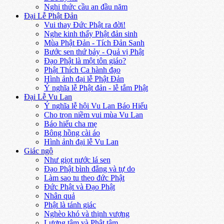
Nghi thức cầu an đầu năm
Đại Lễ Phật Đản
Vui thay Đức Phật ra đời!
Nghe kinh thấy Phật đản sinh
Mùa Phật Đản - Tích Đản Sanh
Bước sen thứ bảy - Quả vị Phật
Đạo Phật là một tôn giáo?
Phật Thích Ca hành đạo
Hình ảnh đại lễ Phật Đản
Ý nghĩa lễ Phật đản - lễ tắm Phật
Đại Lễ Vu Lan
Ý nghĩa lễ hội Vu Lan Báo Hiếu
Cho trọn niềm vui mùa Vu Lan
Báo hiếu cha mẹ
Bông hồng cài áo
Hình ảnh đại lễ Vu Lan
Giác ngộ
Như giọt nước lá sen
Đạo Phật bình đẳng và tự do
Làm sao tu theo đức Phật
Đức Phật và Đạo Phật
Nhân quả
Phật là tánh giác
Nghèo khó và thịnh vượng
Lương tâm và Phật tâm