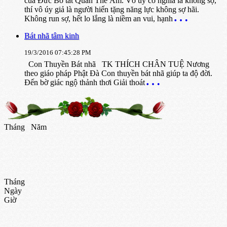
của Đức Bồ tát Quán Thế Âm. Vô úy có nghĩa là không sợ,
thí vô úy giả là người hiến tặng năng lực không sợ hãi.
Không run sợ, hết lo lắng là niềm an vui, hạnh
Bát nhã tâm kinh
19/3/2016 07:45:28 PM
Con Thuyền Bát nhã TK THÍCH CHÂN TUỆ Nương
theo giáo pháp Phật Ðà Con thuyền bát nhã giúp ta độ đời.
Ðến bờ giác ngộ thảnh thơi Giải thoát
Tháng
Năm
Tháng
Ngày
Giờ