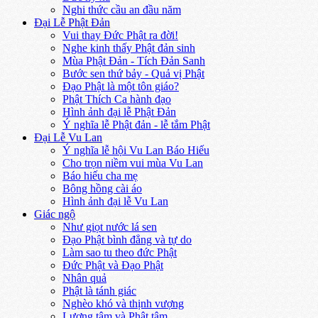
Nghi thức cầu an đầu năm
Đại Lễ Phật Đản
Vui thay Đức Phật ra đời!
Nghe kinh thấy Phật đản sinh
Mùa Phật Đản - Tích Đản Sanh
Bước sen thứ bảy - Quả vị Phật
Đạo Phật là một tôn giáo?
Phật Thích Ca hành đạo
Hình ảnh đại lễ Phật Đản
Ý nghĩa lễ Phật đản - lễ tắm Phật
Đại Lễ Vu Lan
Ý nghĩa lễ hội Vu Lan Báo Hiếu
Cho trọn niềm vui mùa Vu Lan
Báo hiếu cha mẹ
Bông hồng cài áo
Hình ảnh đại lễ Vu Lan
Giác ngộ
Như giọt nước lá sen
Đạo Phật bình đẳng và tự do
Làm sao tu theo đức Phật
Đức Phật và Đạo Phật
Nhân quả
Phật là tánh giác
Nghèo khó và thịnh vượng
Lương tâm và Phật tâm