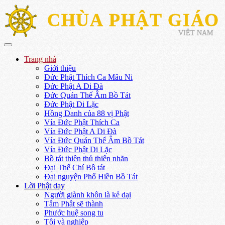
CHÙA PHẬT GIÁO
VIỆT NAM
Trang nhà
Giới thiệu
Đức Phật Thích Ca Mâu Ni
Đức Phật A Di Đà
Đức Quán Thế Âm Bồ Tát
Đức Phật Di Lặc
Hồng Danh của 88 vị Phật
Vía Đức Phật Thích Ca
Vía Đức Phật A Di Đà
Vía Đức Quán Thế Âm Bồ Tát
Vía Đức Phật Di Lặc
Bồ tát thiên thủ thiên nhãn
Đại Thế Chí Bồ tát
Đại nguyện Phổ Hiền Bồ Tát
Lời Phật dạy
Người giành khôn là kẻ dại
Tâm Phật sẽ thành
Phước huệ song tu
Tội và nghiệp