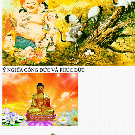
Ý NGHĨA CÔNG ĐỨC VÀ PHÚC ĐỨC