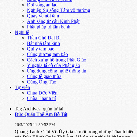
Đời sống an lạc
Nghiệp-Sự sống-Tâm vô thường
Quay về nội tâm
Ánh sáng từ câu Kinh Phật
Phật pháp trị tâm bệnh
Nghi lễ
Thần Chú Đại Bi
Bát nhã tâm kinh
Qui y tam bảo
Cúng dường tam bảo
Cách xưng hô trong Phật Giáo
Ý nghĩa lá cờ của Phật giáo
Ứng dụng công nghệ thông tin
Cúng lễ giao thừa
Cúng Ông Táo
Tự viện
Chùa Đức Viên
Chùa Thanh trì
Tag Archives: quán tự tại
Đức Quán Thế Âm Bồ Tát
26/5/2025 11:39:52 PM
Quảng Tánh • Thí Vô Úy Giả là một trong những Thánh hiệu