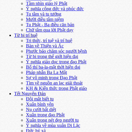
Tầm nhìn giáo lý Phật
Ý nghĩa công đức và phúc đức
Tu tâm và tu tướng
Mười điều tâm niệm
Tu Phật - Ba điều căn bản
Chữ tâm qua lời Phật dạy
Từ bi trí huệ
Tri thức, trí tuệ và trí huệ
Bàn về Thiện và Ác
Phước báo chăm sóc người bệnh
Từ bi trong thế giới hiện đại
Ý nghĩa giáo dục trong đạo Phật
Bố thí ba-la-mật thời hiện đại
Pháp nhẫn Ba La Mật
Sự vô minh trong Đạo Phật
Tìm về nguồn an lạc giải thoát
KH & Kiến thức trong Phật giáo
Tết Nguyên Đán
Đôi mắt biết tu
Xuân bình yên
Nụ cười bất diệt
Xuân trong đạo Phật
Xuân trong nét đẹp người tu
Ý nghĩa về mùa xuân Di Lặc
Đức hỷ xả