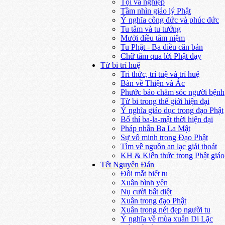
Tội và nghiệp
Tầm nhìn giáo lý Phật
Ý nghĩa công đức và phúc đức
Tu tâm và tu tướng
Mười điều tâm niệm
Tu Phật - Ba điều căn bản
Chữ tâm qua lời Phật dạy
Từ bi trí huệ
Tri thức, trí tuệ và trí huệ
Bàn về Thiện và Ác
Phước báo chăm sóc người bệnh
Từ bi trong thế giới hiện đại
Ý nghĩa giáo dục trong đạo Phật
Bố thí ba-la-mật thời hiện đại
Pháp nhẫn Ba La Mật
Sự vô minh trong Đạo Phật
Tìm về nguồn an lạc giải thoát
KH & Kiến thức trong Phật giáo
Tết Nguyên Đán
Đôi mắt biết tu
Xuân bình yên
Nụ cười bất diệt
Xuân trong đạo Phật
Xuân trong nét đẹp người tu
Ý nghĩa về mùa xuân Di Lặc