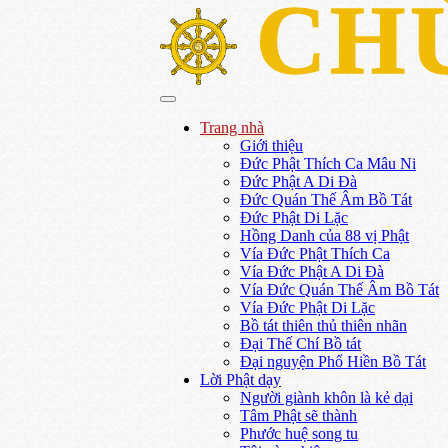
CH
Trang nhà
Giới thiệu
Đức Phật Thích Ca Mâu Ni
Đức Phật A Di Đà
Đức Quán Thế Âm Bồ Tát
Đức Phật Di Lặc
Hồng Danh của 88 vị Phật
Vía Đức Phật Thích Ca
Vía Đức Phật A Di Đà
Vía Đức Quán Thế Âm Bồ Tát
Vía Đức Phật Di Lặc
Bồ tát thiên thủ thiên nhãn
Đại Thế Chí Bồ tát
Đại nguyện Phổ Hiền Bồ Tát
Lời Phật dạy
Người giành khôn là kẻ dại
Tâm Phật sẽ thành
Phước huệ song tu