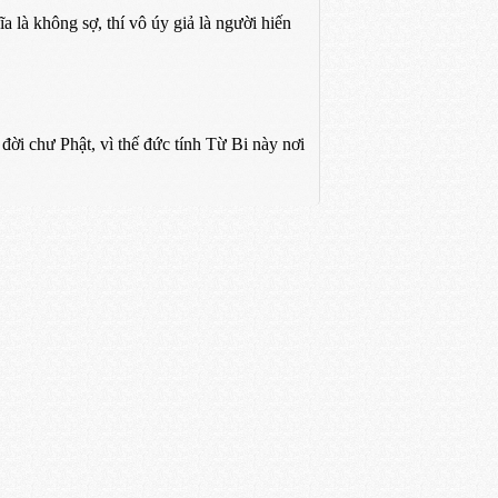
à không sợ, thí vô úy giả là người hiến
i chư Phật, vì thế đức tính Từ Bi này nơi