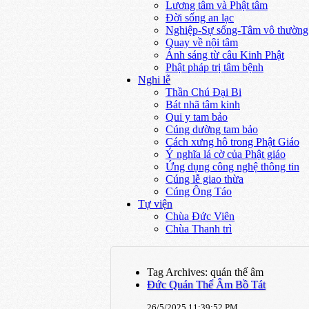
Lương tâm và Phật tâm
Đời sống an lạc
Nghiệp-Sự sống-Tâm vô thường
Quay về nội tâm
Ánh sáng từ câu Kinh Phật
Phật pháp trị tâm bệnh
Nghi lễ
Thần Chú Đại Bi
Bát nhã tâm kinh
Qui y tam bảo
Cúng dường tam bảo
Cách xưng hô trong Phật Giáo
Ý nghĩa lá cờ của Phật giáo
Ứng dụng công nghệ thông tin
Cúng lễ giao thừa
Cúng Ông Táo
Tự viện
Chùa Đức Viên
Chùa Thanh trì
Tag Archives: quán thế âm
Đức Quán Thế Âm Bồ Tát
26/5/2025 11:39:52 PM