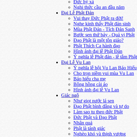
Đức hỷ xả
Nghi thức cầu an đầu năm
Đại Lễ Phật Đản
Vui thay Đức Phật ra đời!
Nghe kinh thấy Phật đản sinh
Mùa Phật Đản - Tích Đản Sanh
Bước sen thứ bảy - Quả vị Phật
Đạo Phật là một tôn giáo?
Phật Thích Ca hành đạo
Hình ảnh đại lễ Phật Đản
Ý nghĩa lễ Phật đản - lễ tắm Phật
Đại Lễ Vu Lan
Ý nghĩa lễ hội Vu Lan Báo Hiếu
Cho trọn niềm vui mùa Vu Lan
Báo hiếu cha mẹ
Bông hồng cài áo
Hình ảnh đại lễ Vu Lan
Giác ngộ
Như giọt nước lá sen
Đạo Phật bình đẳng và tự do
Làm sao tu theo đức Phật
Đức Phật và Đạo Phật
Nhân quả
Phật là tánh giác
Nghèo khó và thịnh vượng