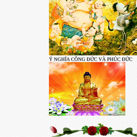
Ý NGHĨA CÔNG ĐỨC VÀ PHÚC ĐỨC