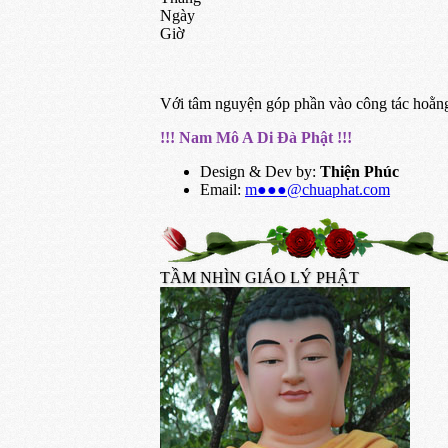
Ngày
Giờ
Với tâm nguyện góp phần vào công tác hoằng
!!! Nam Mô A Di Đà Phật !!!
Design & Dev by:
Thiện Phúc
Email:
m●●●@chuaphat.com
TẦM NHÌN GIÁO LÝ PHẬT