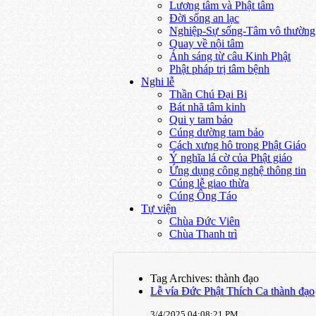
Lương tâm và Phật tâm
Đời sống an lạc
Nghiệp-Sự sống-Tâm vô thường
Quay về nội tâm
Ánh sáng từ câu Kinh Phật
Phật pháp trị tâm bệnh
Nghi lễ
Thần Chú Đại Bi
Bát nhã tâm kinh
Qui y tam bảo
Cúng dường tam bảo
Cách xưng hô trong Phật Giáo
Ý nghĩa lá cờ của Phật giáo
Ứng dụng công nghệ thông tin
Cúng lễ giao thừa
Cúng Ông Táo
Tự viện
Chùa Đức Viên
Chùa Thanh trì
Tag Archives: thành đạo
Lễ vía Đức Phật Thích Ca thành đạo
3/4/2025 04:08:21 PM