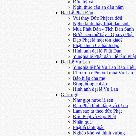
Đức hỷ xả
Nghi thức cầu an đầu năm
Đại Lễ Phật Đản
Vui thay Đức Phật ra đời!
Nghe kinh thấy Phật đản sinh
Mùa Phật Đản - Tích Đản Sanh
Bước sen thứ bảy - Quả vị Phật
Đạo Phật là một tôn giáo?
Phật Thích Ca hành đạo
Hình ảnh đại lễ Phật Đản
Ý nghĩa lễ Phật đản - lễ tắm Phật
Đại Lễ Vu Lan
Ý nghĩa lễ hội Vu Lan Báo Hiếu
Cho trọn niềm vui mùa Vu Lan
Báo hiếu cha mẹ
Bông hồng cài áo
Hình ảnh đại lễ Vu Lan
Giác ngộ
Như giọt nước lá sen
Đạo Phật bình đẳng và tự do
Làm sao tu theo đức Phật
Đức Phật và Đạo Phật
Nhân quả
Phật là tánh giác
Nghèo khó và thịnh vượng