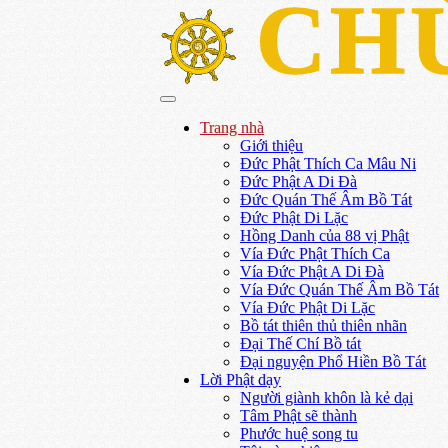
CH
Trang nhà
Giới thiệu
Đức Phật Thích Ca Mâu Ni
Đức Phật A Di Đà
Đức Quán Thế Âm Bồ Tát
Đức Phật Di Lặc
Hồng Danh của 88 vị Phật
Vía Đức Phật Thích Ca
Vía Đức Phật A Di Đà
Vía Đức Quán Thế Âm Bồ Tát
Vía Đức Phật Di Lặc
Bồ tát thiên thủ thiên nhãn
Đại Thế Chí Bồ tát
Đại nguyện Phổ Hiền Bồ Tát
Lời Phật dạy
Người giành khôn là kẻ dại
Tâm Phật sẽ thành
Phước huệ song tu