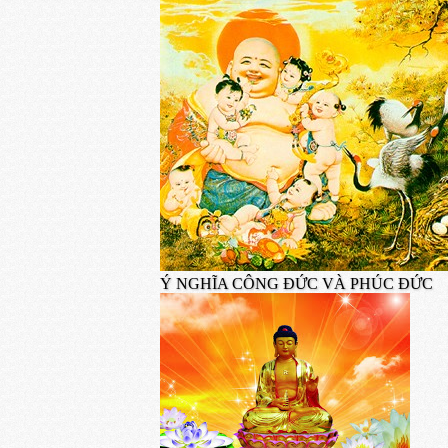
Ý NGHĨA CÔNG ĐỨC VÀ PHÚC ĐỨC