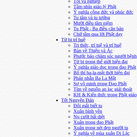
Tội và nghiệp
Tầm nhìn giáo lý Phật
Ý nghĩa công đức và phúc đức
Tu tâm và tu tướng
Mười điều tâm niệm
Tu Phật - Ba điều căn bản
Chữ tâm qua lời Phật dạy
Từ bi trí huệ
Tri thức, trí tuệ và trí huệ
Bàn về Thiện và Ác
Phước báo chăm sóc người bệnh
Từ bi trong thế giới hiện đại
Ý nghĩa giáo dục trong đạo Phật
Bố thí ba-la-mật thời hiện đại
Pháp nhẫn Ba La Mật
Sự vô minh trong Đạo Phật
Tìm về nguồn an lạc giải thoát
KH & Kiến thức trong Phật giáo
Tết Nguyên Đán
Đôi mắt biết tu
Xuân bình yên
Nụ cười bất diệt
Xuân trong đạo Phật
Xuân trong nét đẹp người tu
Ý nghĩa về mùa xuân Di Lặc