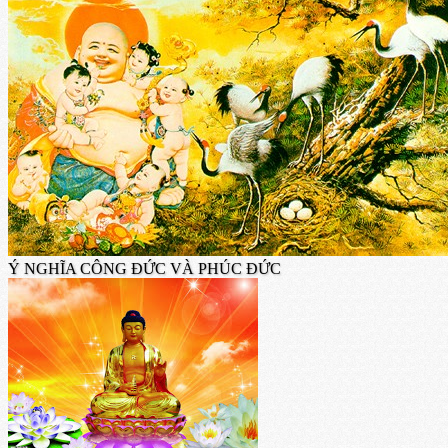
Ý NGHĨA CÔNG ĐỨC VÀ PHÚC ĐỨC