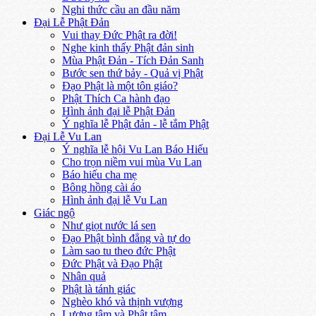
Nghi thức cầu an đầu năm
Đại Lễ Phật Đản
Vui thay Đức Phật ra đời!
Nghe kinh thấy Phật đản sinh
Mùa Phật Đản - Tích Đản Sanh
Bước sen thứ bảy - Quả vị Phật
Đạo Phật là một tôn giáo?
Phật Thích Ca hành đạo
Hình ảnh đại lễ Phật Đản
Ý nghĩa lễ Phật đản - lễ tắm Phật
Đại Lễ Vu Lan
Ý nghĩa lễ hội Vu Lan Báo Hiếu
Cho trọn niềm vui mùa Vu Lan
Báo hiếu cha mẹ
Bông hồng cài áo
Hình ảnh đại lễ Vu Lan
Giác ngộ
Như giọt nước lá sen
Đạo Phật bình đẳng và tự do
Làm sao tu theo đức Phật
Đức Phật và Đạo Phật
Nhân quả
Phật là tánh giác
Nghèo khó và thịnh vượng
Lương tâm và Phật tâm