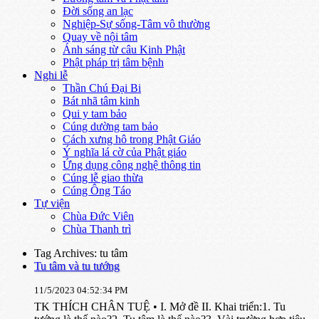
Đời sống an lạc
Nghiệp-Sự sống-Tâm vô thường
Quay về nội tâm
Ánh sáng từ câu Kinh Phật
Phật pháp trị tâm bệnh
Nghi lễ
Thần Chú Đại Bi
Bát nhã tâm kinh
Qui y tam bảo
Cúng dường tam bảo
Cách xưng hô trong Phật Giáo
Ý nghĩa lá cờ của Phật giáo
Ứng dụng công nghệ thông tin
Cúng lễ giao thừa
Cúng Ông Táo
Tự viện
Chùa Đức Viên
Chùa Thanh trì
Tag Archives: tu tâm
Tu tâm và tu tướng
11/5/2023 04:52:34 PM
TK THÍCH CHÂN TUỆ • I. Mở đề II. Khai triển:1. Tu