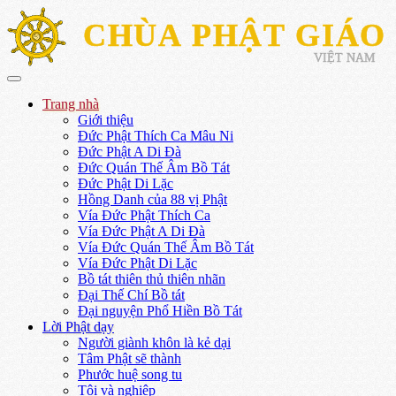
CHÙA PHẬT GIÁO
VIỆT NAM
Trang nhà
Giới thiệu
Đức Phật Thích Ca Mâu Ni
Đức Phật A Di Đà
Đức Quán Thế Âm Bồ Tát
Đức Phật Di Lặc
Hồng Danh của 88 vị Phật
Vía Đức Phật Thích Ca
Vía Đức Phật A Di Đà
Vía Đức Quán Thế Âm Bồ Tát
Vía Đức Phật Di Lặc
Bồ tát thiên thủ thiên nhãn
Đại Thế Chí Bồ tát
Đại nguyện Phổ Hiền Bồ Tát
Lời Phật dạy
Người giành khôn là kẻ dại
Tâm Phật sẽ thành
Phước huệ song tu
Tội và nghiệp