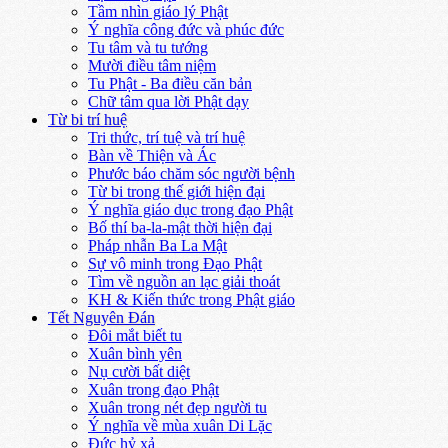
Tầm nhìn giáo lý Phật
Ý nghĩa công đức và phúc đức
Tu tâm và tu tướng
Mười điều tâm niệm
Tu Phật - Ba điều căn bản
Chữ tâm qua lời Phật dạy
Từ bi trí huệ
Tri thức, trí tuệ và trí huệ
Bàn về Thiện và Ác
Phước báo chăm sóc người bệnh
Từ bi trong thế giới hiện đại
Ý nghĩa giáo dục trong đạo Phật
Bố thí ba-la-mật thời hiện đại
Pháp nhẫn Ba La Mật
Sự vô minh trong Đạo Phật
Tìm về nguồn an lạc giải thoát
KH & Kiến thức trong Phật giáo
Tết Nguyên Đán
Đôi mắt biết tu
Xuân bình yên
Nụ cười bất diệt
Xuân trong đạo Phật
Xuân trong nét đẹp người tu
Ý nghĩa về mùa xuân Di Lặc
Đức hỷ xả