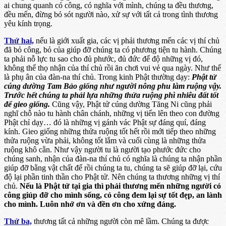
ai chung quanh có công, có nghĩa với mình, chúng ta đều thương,
đều mến, đừng bỏ sót người nào, xử sự với tất cả trong tình thương
yêu kính trọng.
Thứ hai,
nếu là giới xuất gia, các vị phải thương mến các vị thí chủ
đã bỏ công, bỏ của giúp đỡ chúng ta có phương tiện tu hành. Chúng
ta phải nỗ lực tu sao cho đủ phước, đủ đức để độ những vị đó,
không thể thọ nhận của thí chủ rồi ăn chơi vui vẻ qua ngày. Như thế
là phụ ân của đàn-na thí chủ. Trong kinh Phật thường dạy:
Phật tử
cúng dường Tam Bảo giống như người nông phu làm ruộng vậy.
Trước hết chúng ta phải lựa những thửa ruộng phì nhiêu đất tốt
để gieo giống.
Cũng vậy, Phật tử cúng dường Tăng Ni cũng phải
nghĩ chỗ nào tu hành chân chánh, những vị tiến lên theo con đường
Phật chỉ dạy… đó là những vị gánh vác Phật sự đáng quí, đáng
kính. Gieo giống những thửa ruộng tốt hết rồi mới tiếp theo những
thửa ruộng vừa phải, không tốt lắm và cuối cùng là những thửa
ruộng khô cằn. Như vậy người tu là người tạo phước đức cho
chúng sanh, nhận của đàn-na thí chủ có nghĩa là chúng ta nhận phần
giúp đỡ bằng vật chất để rồi chúng ta tu, chúng ta sẽ giúp đỡ lại, cứu
độ lại phần tinh thần cho Phật tử. Nên chúng ta thương những vị thí
chủ.
Nếu là Phật tử tại gia thì phải thương mến những người có
công giúp đỡ cho mình sống, có công đem lại sự tốt đẹp, an lành
cho mình. Luôn nhớ ơn và đền ơn cho xứng đáng.
Thứ ba,
thương tất cả những người còn mê lầm. Chúng ta được