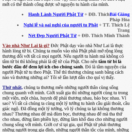
mới có thể thành công được sở nguyện tu hành của mình.
Hạnh Lành Người Phật Tử
÷ ĐĐ. Thích
Bài Giảng
Pháp Hòa
Nghi lễ và oai nghi của người tu Phật
÷ TT. Thích Lệ
Trang
Nét Đẹp Người Phật Tử
÷ ĐĐ. Thích Minh Thành
Vào nhà Như Lai là gì?
Đức Phật dạy vào nhà Như Lai là thực
hành lòng từ bi. Chúng ta muốn vào nhà Phật phải mở rộng lòng
thương đối với tất cả mọi người. Nếu người tu hành mà không có
tâm từ bi thì không phải là đệ tử của Phật. Cho nên
tâm từ bi là
bước đầu để đem lợi ích cho chúng sanh
. Đó là tâm nguyện của
người Phật tử tu theo Phật. Thế thì thương chúng sanh bằng cách
nào và thương những ai? Tôi sẽ lần lượt dẫn cho quí vị thấy.
Thứ nhất,
chúng ta thương mến những người thân cùng sống
chung quanh với mình. Giới xuất gia thì những người cùng tu trong
một viện, một chùa, huynh đệ phải thương nhau, bảo bọc nhau. Vì
sao? Vì tất cả chúng ta cùng một lý tưởng tu hành cầu giải thoát, cầu
giác ngộ. Đã đồng một lý tưởng, vô lý chúng ta lại không thương
nhau? Thương nhau để mà đùm bọc, thương nhau để mà tha thứ
cho nhau, đừng làm phiền lụy, đừng làm khổ đau cho những người
chung sống với mình. Giới cư sĩ tại gia, quí Phật tử phải thương
những người trong gia đình, những người thân tộc của mình, những