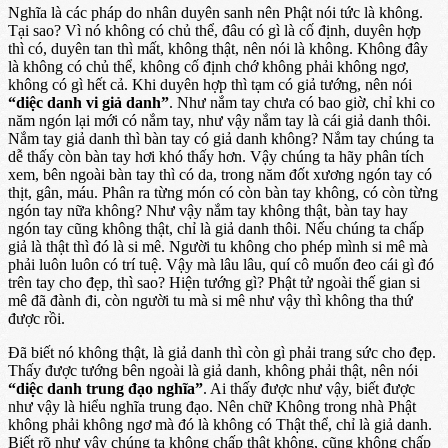
Nghĩa là các pháp do nhân duyên sanh nên Phật nói tức là không.
Tại sao? Vì nó không có chủ thể, đâu có gì là cố định, duyên hợp
thì có, duyên tan thì mất, không thật, nên nói là không. Không đây
là không có chủ thể, không cố định chớ không phải không ngơ,
không có gì hết cả. Khi duyên hợp thì tạm có giả tướng, nên nói
“diệc danh vi giả danh”
. Như nắm tay chưa có bao giờ, chỉ khi co
năm ngón lại mới có nắm tay, như vậy nắm tay là cái giả danh thôi.
Nắm tay giả danh thì bàn tay có giả danh không? Nắm tay chúng ta
dễ thấy còn bàn tay hơi khó thấy hơn. Vậy chúng ta hãy phân tích
xem, bên ngoài bàn tay thì có da, trong năm đốt xương ngón tay có
thịt, gân, máu. Phân ra từng món có còn bàn tay không, có còn từng
ngón tay nữa không? Như vậy nắm tay không thật, bàn tay hay
ngón tay cũng không thật, chỉ là giả danh thôi. Nếu chúng ta chấp
giả là thật thì đó là si mê. Người tu không cho phép mình si mê mà
phải luôn luôn có trí tuệ. Vậy mà lâu lâu, quí cô muốn đeo cái gì đó
trên tay cho đẹp, thì sao? Hiện tướng gì? Phật tử ngoài thế gian si
mê đã đành đi, còn người tu mà si mê như vậy thì không tha thứ
được rồi.
Đã biết nó không thật, là giả danh thì còn gì phải trang sức cho đẹp.
Thấy được tướng bên ngoài là giả danh, không phải thật, nên nói
“diệc danh trung đạo nghĩa”
. Ai thấy được như vậy, biết được
như vậy là hiểu nghĩa trung đạo. Nên chữ Không trong nhà Phật
không phải không ngơ mà đó là không có Thật thể, chỉ là giả danh.
Biết rõ như vậy chúng ta không chấp thật không, cũng không chấp