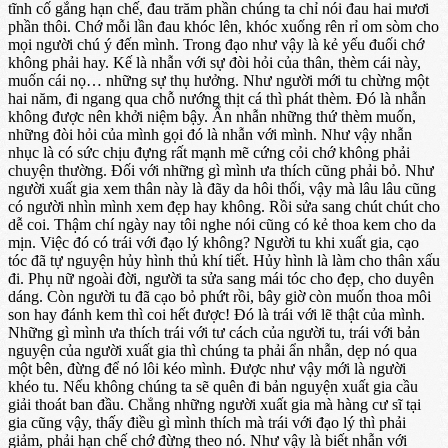
tĩnh cố gắng hạn chế, đau trăm phần chúng ta chỉ nói đau hai mươi
phần thôi. Chớ mỗi lần đau khóc lên, khóc xuống rên rỉ om sòm cho
mọi người chú ý đến mình. Trong đạo như vậy là kẻ yếu đuối chớ
không phải hay. Kế là nhẫn với sự đòi hỏi của thân, thèm cái này,
muốn cái nọ… những sự thụ hưởng. Như người mới tu chừng một
hai năm, đi ngang qua chỗ nướng thịt cá thì phát thèm. Đó là nhẫn
không được nên khởi niệm bậy. Ẩn nhẫn những thứ thèm muốn,
những đòi hỏi của mình gọi đó là nhẫn với mình. Như vậy nhẫn
nhục là có sức chịu đựng rất mạnh mẽ cứng cỏi chớ không phải
chuyện thường. Đối với những gì mình ưa thích cũng phải bỏ. Như
người xuất gia xem thân này là đãy da hôi thối, vậy mà lâu lâu cũng
có người nhìn mình xem đẹp hay không. Rồi sửa sang chút chút cho
dễ coi. Thậm chí ngày nay tôi nghe nói cũng có kẻ thoa kem cho da
mịn. Việc đó có trái với đạo lý không? Người tu khi xuất gia, cạo
tóc đã tự nguyện hủy hình thủ khí tiết. Hủy hình là làm cho thân xấu
đi. Phụ nữ ngoài đời, người ta sửa sang mái tóc cho đẹp, cho duyên
dáng. Còn người tu đã cạo bỏ phứt rồi, bây giờ còn muốn thoa môi
son hay đánh kem thì coi hết được! Đó là trái với lẽ thật của mình.
Những gì mình ưa thích trái với tư cách của người tu, trái với bản
nguyện của người xuất gia thì chúng ta phải ẩn nhẫn, dẹp nó qua
một bên, đừng để nó lôi kéo mình. Được như vậy mới là người
khéo tu. Nếu không chúng ta sẽ quên đi bản nguyện xuất gia cầu
giải thoát ban đầu. Chẳng những người xuất gia mà hàng cư sĩ tại
gia cũng vậy, thấy điều gì mình thích mà trái với đạo lý thì phải
giảm, phải hạn chế chớ đừng theo nó. Như vậy là biết nhẫn với