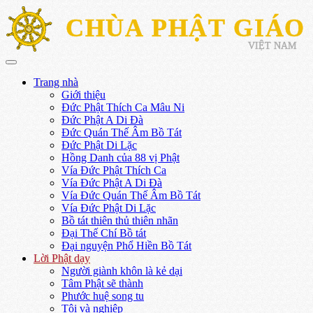
CHÙA PHẬT GIÁO
VIỆT NAM
Trang nhà
Giới thiệu
Đức Phật Thích Ca Mâu Ni
Đức Phật A Di Đà
Đức Quán Thế Âm Bồ Tát
Đức Phật Di Lặc
Hồng Danh của 88 vị Phật
Vía Đức Phật Thích Ca
Vía Đức Phật A Di Đà
Vía Đức Quán Thế Âm Bồ Tát
Vía Đức Phật Di Lặc
Bồ tát thiên thủ thiên nhãn
Đại Thế Chí Bồ tát
Đại nguyện Phổ Hiền Bồ Tát
Lời Phật dạy
Người giành khôn là kẻ dại
Tâm Phật sẽ thành
Phước huệ song tu
Tội và nghiệp