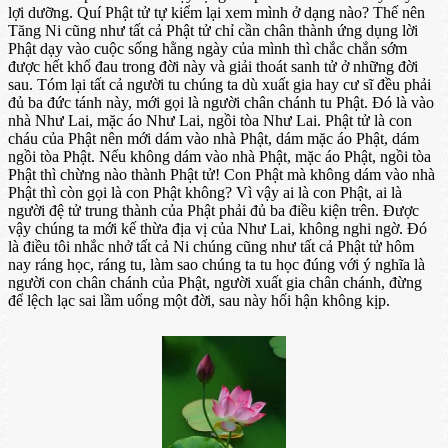
lợi dưỡng. Quí Phật tử tự kiểm lại xem mình ở dạng nào? Thế nên
Tăng Ni cũng như tất cả Phật tử chỉ cần chân thành ứng dụng lời
Phật dạy vào cuộc sống hằng ngày của mình thì chắc chắn sớm
được hết khổ đau trong đời này và giải thoát sanh tử ở những đời
sau. Tóm lại tất cả người tu chúng ta dù xuất gia hay cư sĩ đều phải
đủ ba đức tánh này, mới gọi là người chân chánh tu Phật. Đó là vào
nhà Như Lai, mặc áo Như Lai, ngồi tòa Như Lai. Phật tử là con
cháu của Phật nên mới dám vào nhà Phật, dám mặc áo Phật, dám
ngồi tòa Phật. Nếu không dám vào nhà Phật, mặc áo Phật, ngồi tòa
Phật thì chừng nào thành Phật tử! Con Phật mà không dám vào nhà
Phật thì còn gọi là con Phật không? Vì vậy ai là con Phật, ai là
người đệ tử trung thành của Phật phải đủ ba điều kiện trên. Được
vậy chúng ta mới kế thừa địa vị của Như Lai, không nghi ngờ. Đó
là điều tôi nhắc nhở tất cả Ni chúng cũng như tất cả Phật tử hôm
nay ráng học, ráng tu, làm sao chúng ta tu học đúng với ý nghĩa là
người con chân chánh của Phật, người xuất gia chân chánh, đừng
để lệch lạc sai lầm uổng một đời, sau này hối hận không kịp.