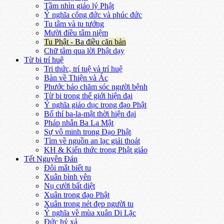
Tầm nhìn giáo lý Phật
Ý nghĩa công đức và phúc đức
Tu tâm và tu tướng
Mười điều tâm niệm
Tu Phật - Ba điều căn bản
Chữ tâm qua lời Phật dạy
Từ bi trí huệ
Tri thức, trí tuệ và trí huệ
Bàn về Thiện và Ác
Phước báo chăm sóc người bệnh
Từ bi trong thế giới hiện đại
Ý nghĩa giáo dục trong đạo Phật
Bố thí ba-la-mật thời hiện đại
Pháp nhẫn Ba La Mật
Sự vô minh trong Đạo Phật
Tìm về nguồn an lạc giải thoát
KH & Kiến thức trong Phật giáo
Tết Nguyên Đán
Đôi mắt biết tu
Xuân bình yên
Nụ cười bất diệt
Xuân trong đạo Phật
Xuân trong nét đẹp người tu
Ý nghĩa về mùa xuân Di Lặc
Đức hỷ xả