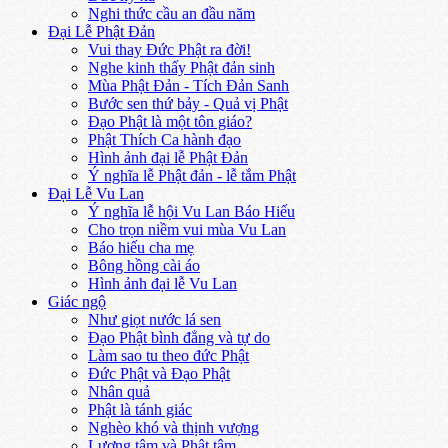
Nghi thức cầu an đầu năm
Đại Lễ Phật Đản
Vui thay Đức Phật ra đời!
Nghe kinh thấy Phật đản sinh
Mùa Phật Đản - Tích Đản Sanh
Bước sen thứ bảy - Quả vị Phật
Đạo Phật là một tôn giáo?
Phật Thích Ca hành đạo
Hình ảnh đại lễ Phật Đản
Ý nghĩa lễ Phật đản - lễ tắm Phật
Đại Lễ Vu Lan
Ý nghĩa lễ hội Vu Lan Báo Hiếu
Cho trọn niềm vui mùa Vu Lan
Báo hiếu cha mẹ
Bông hồng cài áo
Hình ảnh đại lễ Vu Lan
Giác ngộ
Như giọt nước lá sen
Đạo Phật bình đẳng và tự do
Làm sao tu theo đức Phật
Đức Phật và Đạo Phật
Nhân quả
Phật là tánh giác
Nghèo khó và thịnh vượng
Lương tâm và Phật tâm