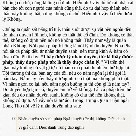
Không có chủ, cũng không cố định. Hiểu như vậy thì từ cái nhà, cái
bàn cho tới con người của mình cũng thế, do tứ đại hợp thành nên
thân này không thật, cũng không có chủ. Hiểu như vậy là hiểu được
lý Không.
Chúng ta quán sát bằng trí tuệ, thấu suốt được sự vật bên ngoài đều
do nhân duyên hội hợp, không có thật thể cố định. Do không có thật
thể, không cố định nên nói nó không thật. Thấy như vậy là quán
pháp Không. Nói quán pháp Không là nói lý nhân duyên. Nhà Phật
nói tất cả pháp đều từ nhân duyên sanh, nên trong kinh A-hàm có
đoạn đức Phật dạy:
“Thấy được lý nhân duyên, tức là thấy được
pháp, thấy được pháp tức là thấy được chân lý.”
Vì trên thế
gian này không có vật gì tự nó thành mà phải do nhiều thứ hợp lại.
Tôi thường thí dụ, bàn tay của tôi, nếu co năm ngón lại thì gọi là
nắm tay. Nắm tay này thấy dường như có thật mà không phải thật.
Vì năm ngón co lại, nếu năm ngón buông ra thì còn gì là nắm tay?
Do duyên hợp tạm có, duyên tan trở về không. Tất cả pháp trên thế
gian đều do nhân duyên sanh, không có chủ thể nên không thật,
không cố định. Vì vậy nói là hư ảo. Trong Trung Quán Luận ngài
Long Thọ nói về lý nhân duyên như sau:
Nhân duyên sở sanh pháp Ngã thuyết tức thị không Diệc danh
vi giả danh Diệc danh trung đạo nghĩa.