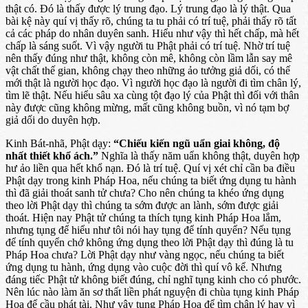
thật có. Đó là thấy được lý trung đạo. Lý trung đạo là lý thật. Qua
bài kệ này quí vị thấy rõ, chúng ta tu phải có trí tuệ, phải thấy rõ tất
cả các pháp do nhân duyên sanh. Hiểu như vậy thì hết chấp, mà hết
chấp là sáng suốt. Vì vậy người tu Phật phải có trí tuệ. Nhờ trí tuệ
nên thấy đúng như thật, không còn mê, không còn lầm lẫn say mê
vật chất thế gian, không chạy theo những ảo tưởng giả dối, có thế
mới thật là người học đạo. Vì người học đạo là người đi tìm chân lý,
tìm lẽ thật. Nếu hiểu sâu xa cùng tột đạo lý của Phật thì đối với thân
này được cũng không mừng, mất cũng không buồn, vì nó tạm bợ
giả dối do duyên hợp.
Kinh Bát-nhã, Phật dạy:
“Chiếu kiến ngũ uẩn giai không, độ
nhất thiết khổ ách.”
Nghĩa là thấy năm uẩn không thật, duyên hợp
hư ảo liền qua hết khổ nạn. Đó là trí tuệ. Quí vị xét chỉ cần ba điều
Phật dạy trong kinh Pháp Hoa, nếu chúng ta biết ứng dụng tu hành
thì đã giải thoát sanh tử chưa? Cho nên chúng ta khéo ứng dụng
theo lời Phật dạy thì chúng ta sớm được an lành, sớm được giải
thoát. Hiện nay Phật tử chúng ta thích tụng kinh Pháp Hoa lắm,
nhưng tụng để hiểu như tôi nói hay tụng để tính quyển? Nếu tụng
để tính quyển chớ không ứng dụng theo lời Phật dạy thì đúng là tu
Pháp Hoa chưa? Lời Phật dạy như vàng ngọc, nếu chúng ta biết
ứng dụng tu hành, ứng dụng vào cuộc đời thì quí vô kể. Nhưng
đáng tiếc Phật tử không biết đúng, chỉ nghĩ tụng kinh cho có phước.
Nên lúc nào làm ăn sơ thất liền phát nguyện đi chùa tụng kinh Pháp
Hoa để cầu phát tài. Như vậy tụng Pháp Hoa để tìm chân lý hay vì