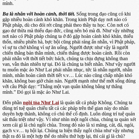
mình.
Ba là nhẫn với hoàn cảnh, thời tiết.
Sống trong đạo cũng có khi
gặp nhiều hoàn cảnh khó khăn. Trong kinh Phật dạy nơi nào có
Phật pháp, dù cho đói rét cũng phải theo thầy tu học. Còn nơi có
gạo dư thừa mà thiếu đạo đức, cũng nên bỏ mà đi. Như vậy những
nơi nào có Phật pháp chúng ta ở đó gặp hoàn cảnh khó khăn, thiếu
thốn, nhiều phiền hà, bực bội cũng phải ráng ẩn nhẫn, vì Phật pháp,
vì sự tu chớ không vì sự ăn uống. Người được như vậy là người
chiến thắng bản thân mình, chiến thắng được hoàn cảnh. Rồi còn
phải nhẫn với thời tiết bức bách, chúng ta chịu đựng không than
van, vẫn thản nhiên tự tại. Đó là chúng ta biết nhẫn. Như vậy người
tu muốn mặc áo Như Lai phải nhẫn nhục, tức là nhẫn người, nhẫn
mình, nhẫn hoàn cảnh thời tiết v.v… Lúc nào cũng chấp nhận khó
khăn, không bao giờ chán nản. Người mạnh như thế mới sống đúng
với câu Phật dạy: “Thắng một vạn quân không bằng tự thắng
mình.” Đó gọi là mặc áo Như Lai.
Đến phần
ngồi tòa Như Lai
là quán tất cả pháp Không. Chúng ta
dùng trí tuệ quán chiếu tất cả các pháp trên thế gian này do nhân
duyên hợp thành, không có chủ thể cố định. Luôn dùng trí tuệ quán
sát thấu triệt như vậy. Ví như nhìn một ngôi chùa, chúng ta quán xét
xem cái gì là chủ ngôi chùa. Trong đó nào là xi măng, cát, đá, ngói,
gạch v.v… tụ hội lại. Chúng ta hiện thấy ngôi chùa như vậy nhưng
thật ra đó là một hợp thể do nhiều thứ hợp lại, thì cái gì là chủ?