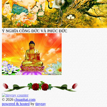
Ý NGHĨA CÔNG ĐỨC VÀ PHÚC ĐỨC
© 2026
chuaphat.com
powered & hosted
by
tinyray