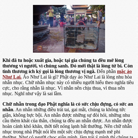
Khi đã tu hoặc xuất gia, hoặc tại gia chúng ta đều mở lòng
thương vì người, vì chúng sanh. Đó mới thật là lòng từ bi. Còn
tình thương ích kỷ gọi là lòng thương vị ngã.
Đến phần
mặc áo
Như Lai.
Áo Như Lai là gì? Phật dạy áo Như Lai là lòng nhu hòa
nhẫn nhục. Chữ nhẫn nhục này có nhiều người hiểu theo nghĩa tiêu
cực, cho rằng nhẫn là nhục. Vì nhẫn nên chịu thua, vì thua nên
nhục. Nghĩ như vậy là sai lầm.
Chữ nhẫn trong đạo Phật nghĩa là có sức chịu đựng, có sức an
nhẫn
. An nhẫn những điều trái tai, gai mắt, chúng ta không tức
giận, không bực bội. An nhẫn được những sự đòi hỏi, những nhu
cầu thèm khát của thân, chúng ta đều an nhẫn được. An nhẫn được
hoàn cảnh khó khăn, thời tiết nóng lạnh bất thường. Nên chữ nhẫn
nhục trong nhà Phật nói lên một sức chịu đựng mạnh mẽ phi
thường. Như có người chọc giận mình, làm trái ý mình thì chúng ta