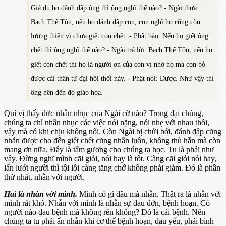
Giả dụ họ đánh đập ông thì ông nghĩ thế nào? - Ngài thưa:
Bạch Thế Tôn, nếu họ đánh đập con, con nghĩ họ cũng còn
lương thiện vì chưa giết con chết. - Phật bảo: Nếu họ giết ông
chết thì ông nghĩ thế nào? - Ngài trả lời: Bạch Thế Tôn, nếu họ
giết con chết thì họ là người ơn của con vì nhờ họ mà con bỏ
được cái thân tứ đại hôi thối này. - Phật nói: Được. Như vậy thì
ông nên đến đó giáo hóa.
Quí vị thấy đức nhẫn nhục của Ngài cỡ nào? Trong đại chúng,
chúng ta chỉ nhẫn nhục các việc nói nặng, nói nhẹ với nhau thôi,
vậy mà có khi chịu không nổi. Còn Ngài bị chửi bới, đánh đập cũng
nhẫn được cho đến giết chết cũng nhẫn luôn, không thù hằn mà còn
mang ơn nữa. Đây là tấm gương cho chúng ta học. Tu là phải như
vậy. Đừng nghĩ mình cãi giỏi, nói hay là tốt. Càng cãi giỏi nói hay,
lấn lướt người thì tội lỗi càng tăng chớ không phải giảm. Đó là phần
thứ nhất, nhẫn với người.
Hai là nhẫn với mình.
Mình có gì đâu mà nhẫn. Thật ra là nhẫn với
mình rất khó. Nhẫn với mình là nhẫn sự đau đớn, bệnh hoạn. Có
người nào đau bệnh mà không rên không? Đó là cái bệnh. Nên
chúng ta tu phải ẩn nhẫn khi cơ thể bệnh hoạn, đau yếu, phải bình