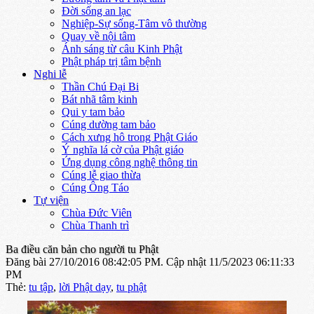
Đời sống an lạc
Nghiệp-Sự sống-Tâm vô thường
Quay về nội tâm
Ánh sáng từ câu Kinh Phật
Phật pháp trị tâm bệnh
Nghi lễ
Thần Chú Đại Bi
Bát nhã tâm kinh
Qui y tam bảo
Cúng dường tam bảo
Cách xưng hô trong Phật Giáo
Ý nghĩa lá cờ của Phật giáo
Ứng dụng công nghệ thông tin
Cúng lễ giao thừa
Cúng Ông Táo
Tự viện
Chùa Đức Viên
Chùa Thanh trì
Ba điều căn bản cho người tu Phật
Đăng bài 27/10/2016 08:42:05 PM.
Cập nhật 11/5/2023 06:11:33
PM
Thẻ:
tu tập
,
lời Phật dạy
,
tu phật