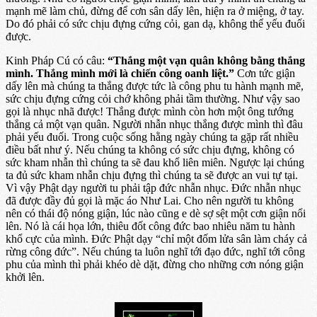
mạnh mẽ làm chủ, đừng để cơn sân dấy lên, hiện ra ở miệng, ở tay.
Do đó phải có sức chịu đựng cứng cỏi, gan dạ, không thể yếu đuối
được.
Kinh Pháp Cú có câu:
“Thắng một vạn quân không bằng thắng
mình. Thắng mình mới là chiến công oanh liệt.”
Cơn tức giận
dấy lên mà chúng ta thắng được tức là công phu tu hành mạnh mẽ,
sức chịu đựng cứng cỏi chớ không phải tầm thường. Như vậy sao
gọi là nhục nhã được! Thắng được mình còn hơn một ông tướng
thắng cả một vạn quân. Người nhẫn nhục thắng được mình thì đâu
phải yếu đuối. Trong cuộc sống hằng ngày chúng ta gặp rất nhiều
điều bất như ý. Nếu chúng ta không có sức chịu đựng, không có
sức kham nhẫn thì chúng ta sẽ đau khổ liên miên. Ngược lại chúng
ta đủ sức kham nhẫn chịu đựng thì chúng ta sẽ được an vui tự tại.
Vì vậy Phật dạy người tu phải tập đức nhẫn nhục. Đức nhẫn nhục
đã được đầy đủ gọi là mặc áo Như Lai. Cho nên người tu không
nên có thái độ nóng giận, lúc nào cũng e dè sợ sệt một cơn giận nổi
lên. Nó là cái họa lớn, thiêu đốt công đức bao nhiêu năm tu hành
khổ cực của mình. Đức Phật dạy “chỉ một đốm lửa sân làm cháy cả
rừng công đức”. Nếu chúng ta luôn nghĩ tới đạo đức, nghĩ tới công
phu của mình thì phải khéo dè dặt, đừng cho những cơn nóng giận
khởi lên.