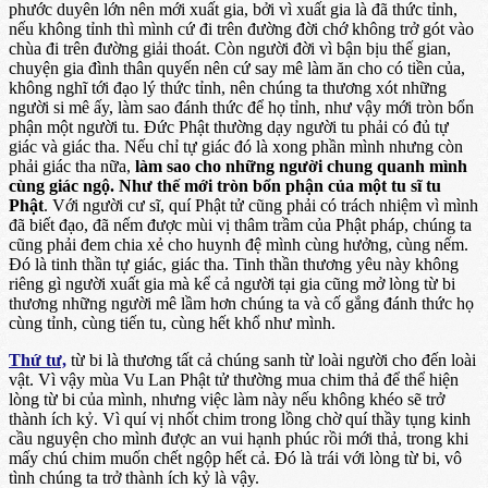
phước duyên lớn nên mới xuất gia, bởi vì xuất gia là đã thức tỉnh,
nếu không tỉnh thì mình cứ đi trên đường đời chớ không trở gót vào
chùa đi trên đường giải thoát. Còn người đời vì bận bịu thế gian,
chuyện gia đình thân quyến nên cứ say mê làm ăn cho có tiền của,
không nghĩ tới đạo lý thức tỉnh, nên chúng ta thương xót những
người si mê ấy, làm sao đánh thức để họ tỉnh, như vậy mới tròn bổn
phận một người tu. Đức Phật thường dạy người tu phải có đủ tự
giác và giác tha. Nếu chỉ tự giác đó là xong phần mình nhưng còn
phải giác tha nữa,
làm sao cho những người chung quanh mình
cùng giác ngộ. Như thế mới tròn bổn phận của một tu sĩ tu
Phật
. Với người cư sĩ, quí Phật tử cũng phải có trách nhiệm vì mình
đã biết đạo, đã nếm được mùi vị thâm trầm của Phật pháp, chúng ta
cũng phải đem chia xẻ cho huynh đệ mình cùng hưởng, cùng nếm.
Đó là tinh thần tự giác, giác tha. Tinh thần thương yêu này không
riêng gì người xuất gia mà kể cả người tại gia cũng mở lòng từ bi
thương những người mê lầm hơn chúng ta và cố gắng đánh thức họ
cùng tỉnh, cùng tiến tu, cùng hết khổ như mình.
Thứ tư,
từ bi là thương tất cả chúng sanh từ loài người cho đến loài
vật. Vì vậy mùa Vu Lan Phật tử thường mua chim thả để thể hiện
lòng từ bi của mình, nhưng việc làm này nếu không khéo sẽ trở
thành ích kỷ. Vì quí vị nhốt chim trong lồng chờ quí thầy tụng kinh
cầu nguyện cho mình được an vui hạnh phúc rồi mới thả, trong khi
mấy chú chim muốn chết ngộp hết cả. Đó là trái với lòng từ bi, vô
tình chúng ta trở thành ích kỷ là vậy.