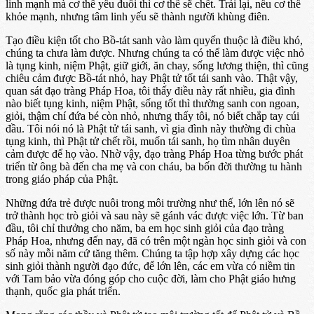
linh mạnh mà cơ thể yếu đuối thì cơ thể sẽ chết. Trái lại, nếu cơ thể
khỏe mạnh, nhưng tâm linh yếu sẽ thành người khùng điên.
Tạo điều kiện tốt cho Bồ-tát sanh vào làm quyến thuộc là điều khó,
chúng ta chưa làm được. Nhưng chúng ta có thể làm được việc nhỏ
là tụng kinh, niệm Phật, giữ giới, ăn chay, sống lương thiện, thì cũng
chiêu cảm được Bồ-tát nhỏ, hay Phật tử tốt tái sanh vào. Thật vậy,
quan sát đạo tràng Pháp Hoa, tôi thấy điều này rất nhiều, gia đình
nào biết tụng kinh, niệm Phật, sống tốt thì thường sanh con ngoan,
giỏi, thậm chí đứa bé còn nhỏ, nhưng thấy tôi, nó biết chắp tay cúi
đầu. Tôi nói nó là Phật tử tái sanh, vì gia đình này thường đi chùa
tụng kinh, thì Phật tử chết rồi, muốn tái sanh, họ tìm nhân duyên
cảm được để họ vào. Nhờ vậy, đạo tràng Pháp Hoa từng bước phát
triển từ ông bà đến cha mẹ và con cháu, ba bốn đời thường tu hành
trong giáo pháp của Phật.
Những đứa trẻ được nuôi trong môi trường như thế, lớn lên nó sẽ
trở thành học trò giỏi và sau này sẽ gánh vác được việc lớn. Từ ban
đầu, tôi chỉ thưởng cho năm, ba em học sinh giỏi của đạo tràng
Pháp Hoa, nhưng đến nay, đã có trên một ngàn học sinh giỏi và con
số này mỗi năm cứ tăng thêm. Chúng ta tập hợp xây dựng các học
sinh giỏi thành người đạo đức, để lớn lên, các em vừa có niềm tin
với Tam bảo vừa đóng góp cho cuộc đời, làm cho Phật giáo hưng
thạnh, quốc gia phát triển.