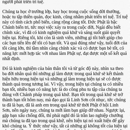
người phát triển trí tuệ.
Chúng ta học ở trường lớp, hay học trong cuộc sống đời thường,
hoặc tu tập thiền quán, đọc kinh, cũng nhằm phát triển trí tuệ. Trí tuệ
này có tính cách phổ biến, càng rộng càng tốt. Đức Phật là bậc
Chánh biến tri, tức mọi việc xảy ra trong cuộc đời, Ngài đều biết
chính xác, vì đã có kinh nghiệm quá khứ và sáng suốt giải quyết
hiện tại. Riêng tôi, khi còn là sinh viên, những gì tôi biết giúp cho
các bạn tiến lên để tôi có bạn tốt. Và quả đúng như vậy, tuổi đời của
tôi càng lớn, thì tầm nhìn càng chính xác và có được bạn bè tốt, có
năng lực mới hợp tác với nhau làm Phật sự, đạt được một số kết quả
nhất định.
Đó là kinh nghiệm của bản thân tôi và từ góc độ này, nhìn xa theo
ba đời nhân quả thì những gì làm được trong quá khứ sẽ kết thành
hiện hữu trong hiện tại và những gì làm trong hiện tại sẽ có được
thành quả trong tương lai. Vì vậy, trong hiện tại chúng ta có nhiều
bạn tốt, nhiều bạn có năng lực là do công phu tu tập của chúng ta
đúng với Chánh pháp trong quá khứ. Bạn tốt trong quá khứ sẽ trở
thành bạn tốt hôm nay, mà đạo gọi là Linh Sơn cốt nhục, tức chúng
ta đã là bạn, đã là anh em trong quá khứ từ thời Phật ở hội Linh
Sơn, nên ngày nay, chúng ta mới làm bạn giúp đỡ nhau. Ngược lại,
gặp bạn xấu chống đối, thì phải nghĩ đó là trần lao nghiệp chướng
mà chúng ta đã tạo trong quá khứ, nên hiện tại nó xuất hiện để gây
khó chúng ta. Ý thức như vậy, tất cả những gì không tốt của hiện tại