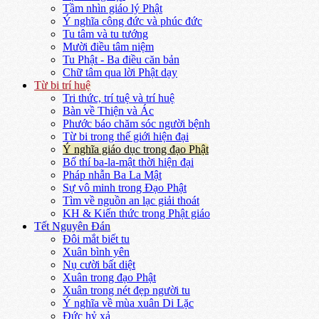
Tầm nhìn giáo lý Phật
Ý nghĩa công đức và phúc đức
Tu tâm và tu tướng
Mười điều tâm niệm
Tu Phật - Ba điều căn bản
Chữ tâm qua lời Phật dạy
Từ bi trí huệ
Tri thức, trí tuệ và trí huệ
Bàn về Thiện và Ác
Phước báo chăm sóc người bệnh
Từ bi trong thế giới hiện đại
Ý nghĩa giáo dục trong đạo Phật
Bố thí ba-la-mật thời hiện đại
Pháp nhẫn Ba La Mật
Sự vô minh trong Đạo Phật
Tìm về nguồn an lạc giải thoát
KH & Kiến thức trong Phật giáo
Tết Nguyên Đán
Đôi mắt biết tu
Xuân bình yên
Nụ cười bất diệt
Xuân trong đạo Phật
Xuân trong nét đẹp người tu
Ý nghĩa về mùa xuân Di Lặc
Đức hỷ xả