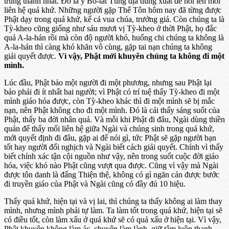
trung thành nhất. Đó là ý Bồ-tát Tùng địa dũng xuất để nói lên mối
liên hệ quá khứ. Những người gặp Thế Tôn hôm nay đã từng được
Phật dạy trong quá khứ, kể cả vua chúa, trưởng giả. Còn chúng ta là
Tỳ-kheo cũng giống như sáu mươi vị Tỳ-kheo ở thời Phật, họ đắc
quả A-la-hán rồi mà còn độ người khó, huống chi chúng ta không là
A-la-hán thì càng khó khăn vô cùng, gặp tai nạn chúng ta không
giải quyết được.
Vì vậy, Phật mới khuyên chúng ta không đi một
mình.
Lúc đầu, Phật bảo một người đi một phương, nhưng sau Phật lại
bảo phải đi ít nhất hai người; vì Phật có trí tuệ thấy Tỳ-kheo đi một
mình giáo hóa được, còn Tỳ-kheo khác thì đi một mình sẽ bị mắc
nạn, nên Phật không cho đi một mình. Đó là cái thấy sáng suốt của
Phật, thấy ba đời nhân quả. Và mỗi khi Phật đi đâu, Ngài dùng thiền
quán để thấy mối liên hệ giữa Ngài và chúng sinh trong quá khứ,
mới quyết định đi đâu, gặp ai để nói gì, tức Phật sẽ gặp người bạn
tốt hay người đối nghịch và Ngài biết cách giải quyết. Chính vì thấy
biết chính xác tận cội nguồn như vậy, nên trong suốt cuộc đời giáo
hóa, việc khó nào Phật cũng vượt qua được. Cũng vì vậy mà Ngài
được tôn danh là đấng Thiện thệ, không có gì ngăn cản được bước
đi truyền giáo của Phật và Ngài cũng có đầy đủ 10 hiệu.
Thấy quá khứ, hiện tại và vị lai, thì chúng ta thấy không ai làm thay
mình, nhưng mình phải tự làm. Ta làm tốt trong quá khứ, hiện tại sẽ
có điều tốt, còn làm xấu ở quá khứ sẽ có quả xấu ở hiện tại. Vì vậy,
Phật khuyên không làm ác, chuyên làm lành, giữ tâm luôn thanh