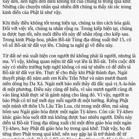
xảy đến, liền nghĩ đến điều không tốt của chúng ta trong quá khứ.
Những câu chuyện nhân quả nhiều đời chúng ta thấy rải rác trong
kinh điển của Phật là như vậy.
Khi thấy điều không tốt trong hiện tại, chúng ta tìm cách hóa giải.
Đối với việc tốt, chúng ta nhân rộng ra. Trong kiếp hiện tại, chúng
ta được bạn tốt, nên nuôi điều tốt này để nhân rộng cho kiếp sau.
Trong kinh Pháp hoa, phẩm Bồ-tát Tùng địa dũng xuất thứ 15, có
vô số Bồ-tát từ đất vọt lên. Chúng ta nghĩ gì về điều này.
Từ đất nẻ mà xuất hiện con người thì không phải là người, nhưng là
ma. Vì vậy, không quan niệm từ đất vọt lên là Bồ-tát. Trên cuộc đời
này có nhiều trường hợp nghĩ không có mà tự nhiên có để diễn tả
Bồ-tát từ đất vọt lên. Thực tế cho thấy khi Phật thành đạo, Ngài
thuyết pháp độ năm anh em Kiều Trần Như và năm mươi thanh
niên dòng họ Da Xá. Ngài mới bảo mỗi thầy đã đắc quả vị A-la-hán
đi một phương. Điều này cũng dễ hiểu, vì sáu mươi người cùng đi
vào làng khất thực sẽ là gánh nặng cho làng đó. Vì vậy, người ta
bảo Phật có trí tuệ mới dạy mỗi người đi một hướng. Riêng Phật
một mình tới thôn Ưu Lầu Tần Loa, chỉ trong một đêm, mà sáng
hôm sau Ngài giáo hóa được một ngàn Tỳ-kheo. Còn các Tỳ-kheo
khác giáo hóa suốt đời mà không được bao nhiêu người. Điều này
diễn tả Bồ-tát Tùng địa dũng xuất chỉ một đêm giáo hóa một ngàn
Tỳ-kheo, hay Phật đã giáo hóa họ trong quá khứ. Thật vậy, họ đã
từng theo Phật trong quá khứ, nên nay gặp lại là trở thành đệ tử