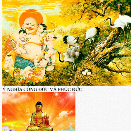
Ý NGHĨA CÔNG ĐỨC VÀ PHÚC ĐỨC