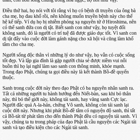
Điều thứ hai, họ nói với tôi rằng vì họ có bệnh di truyền của ông bà
cha mẹ, họ đau khổ rồi, nên không muốn truyền bệnh này cho thế
hệ kế tiếp. Ví dụ họ bị nhiễm phóng xạ nguyên tử ở Hiroshima, nên
có thể sanh đứa con dị tật. Biết sanh con như vậy, họ tuyệt đối
không sanh, đó là người có trí tuệ đã được giáo dục tốt. Vì sanh con
dị tật đẩy vào cuộc đời làm gánh nặng cho xã hội và cũng làm khổ
tâm cho cha mẹ.
Người sống độc thân vì những lý do như vậy, họ vẫn có cuộc sống
tốt đẹp. Và lập gia đình là gặp người chia sẻ được niềm vui nỗi
buồn thì họ lại nghĩ làm sao sanh con thông minh, khỏe mạnh.
Trong đạo Phật, chúng ta gọi điều này là kết thành Bồ-đề quyến
thuộc.
Sanh trong cuộc đời này theo đạo Phật có ba nguyên nhân sanh ra.
Tất cả những người tu hành hướng đến Niết-bàn, sau khi bỏ thân
này, thì bỏ thế giới này, không tái sanh, hay vãng sanh Cực lạc.
Người đắc quả A-la-hán, chứng Vô sanh, không còn tái sanh lại
cuộc đời này. Nhưng khi phát Bồ-đề tâm có nguyện độ sanh, thì tất
cả Bồ-tát từ phát tâm cho đến thành Phật đều có nguyện tái sanh. Vì
vậy, chúng ta tu trong pháp của đạo Phật là cầu nguyện các Ngài tái
sanh và tạo điều kiện cho các Ngài tái sanh.