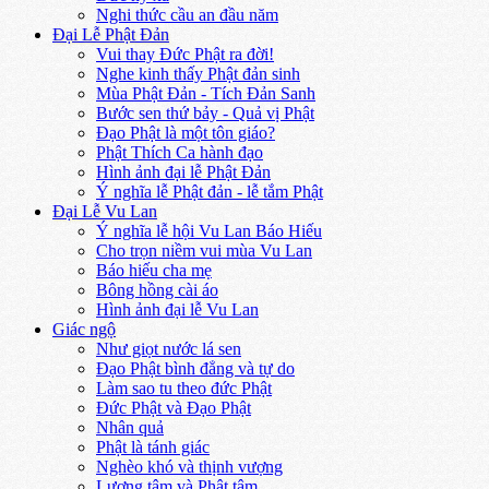
Nghi thức cầu an đầu năm
Đại Lễ Phật Đản
Vui thay Đức Phật ra đời!
Nghe kinh thấy Phật đản sinh
Mùa Phật Đản - Tích Đản Sanh
Bước sen thứ bảy - Quả vị Phật
Đạo Phật là một tôn giáo?
Phật Thích Ca hành đạo
Hình ảnh đại lễ Phật Đản
Ý nghĩa lễ Phật đản - lễ tắm Phật
Đại Lễ Vu Lan
Ý nghĩa lễ hội Vu Lan Báo Hiếu
Cho trọn niềm vui mùa Vu Lan
Báo hiếu cha mẹ
Bông hồng cài áo
Hình ảnh đại lễ Vu Lan
Giác ngộ
Như giọt nước lá sen
Đạo Phật bình đẳng và tự do
Làm sao tu theo đức Phật
Đức Phật và Đạo Phật
Nhân quả
Phật là tánh giác
Nghèo khó và thịnh vượng
Lương tâm và Phật tâm