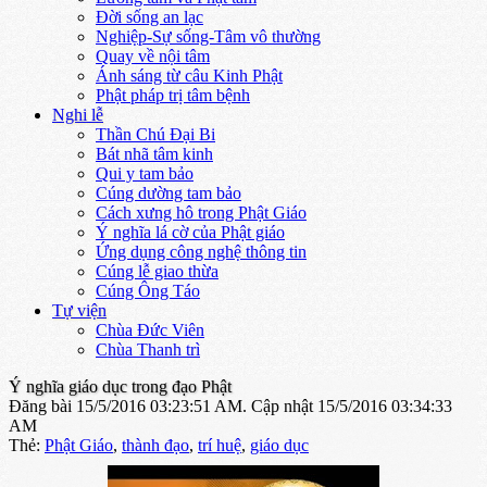
Đời sống an lạc
Nghiệp-Sự sống-Tâm vô thường
Quay về nội tâm
Ánh sáng từ câu Kinh Phật
Phật pháp trị tâm bệnh
Nghi lễ
Thần Chú Đại Bi
Bát nhã tâm kinh
Qui y tam bảo
Cúng dường tam bảo
Cách xưng hô trong Phật Giáo
Ý nghĩa lá cờ của Phật giáo
Ứng dụng công nghệ thông tin
Cúng lễ giao thừa
Cúng Ông Táo
Tự viện
Chùa Đức Viên
Chùa Thanh trì
Ý nghĩa giáo dục trong đạo Phật
Đăng bài 15/5/2016 03:23:51 AM.
Cập nhật 15/5/2016 03:34:33
AM
Thẻ:
Phật Giáo
,
thành đạo
,
trí huệ
,
giáo dục