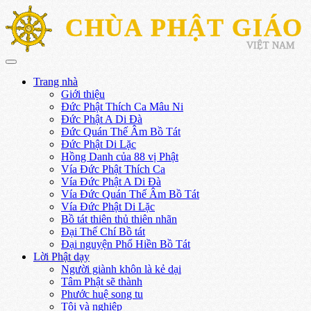
CHÙA PHẬT GIÁO
VIỆT NAM
Trang nhà
Giới thiệu
Đức Phật Thích Ca Mâu Ni
Đức Phật A Di Đà
Đức Quán Thế Âm Bồ Tát
Đức Phật Di Lặc
Hồng Danh của 88 vị Phật
Vía Đức Phật Thích Ca
Vía Đức Phật A Di Đà
Vía Đức Quán Thế Âm Bồ Tát
Vía Đức Phật Di Lặc
Bồ tát thiên thủ thiên nhãn
Đại Thế Chí Bồ tát
Đại nguyện Phổ Hiền Bồ Tát
Lời Phật dạy
Người giành khôn là kẻ dại
Tâm Phật sẽ thành
Phước huệ song tu
Tội và nghiệp