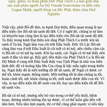
(quỳ, giữa), và đoàn phim Đức Phật Thích Ca bao gồm nhà
sản xuất phim người Ấn Độ Vinodh Seneviratne và diễn viên
Gagan Malik, người đóng vai đức Phật, thăm chùa Huê
Nghiêm
Thật vậy, phát Bồ-đề tâm, tu hạnh Đại thừa, điều quan trọng là tạo
điều kiện cho Bồ-tát tái sanh độ đời. Có ý nghĩ đó, chúng ta tự làm
và khuyên bạn cùng làm là tạo điều kiện cho Bồ-tát tái sanh độ đời.
Ta thấy trong kinh Đại thừa nói rằng Phật Thích Ca trước khi tái
sanh ở Ta-bà, Ngài làm vua cõi trời Đâu Suất. Đức Di Lặc Bồ-tát
cũng làm vua ở trời Đâu Suất là cõi trời có trí tuệ, nên chiêu cảm các
vị Bồ-tát có trí tuệ hạ sanh. Khi hạ sanh, các Ngài có trí tuệ thấy nên
sanh ở đâu và làm gì. Bấy giờ, tiền thân của Phật Thích Ca là Bồ-tát
Hộ Minh ở cung trời Đâu Suất thấy vua Tịnh Phạn là nhà vua hiền
lành đức độ và hoàng hậu Ma Gia cũng là bậc mẫu nghi trong thiên
hạ. Ngài thấy đó là môi trường tốt để tái sanh, để Ngài có được cơ
thể tốt, khỏe mạnh, thông minh. Môi trường tốt là tâm chúng ta tốt,
hoàn cảnh tốt, sức khỏe chúng ta tốt, mới sanh được đứa con tốt. Vì
vậy, ta tạo điều kiện tốt để sanh con tốt, hay tạo điều kiện tốt để Bồ-
tát sanh vào.
Bồ-tát có trí tuệ, nhưng nếu bỏ vào trong cơ thể yếu đuối, bệnh
hoạn, đương nhiên không tồn tại được, vì cơ thể luôn gắn liền với
tâm linh. Nếu tâm linh mạnh, thì cơ thể cũng phải mạnh; vì nếu tâm