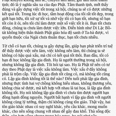
tịnh; đó là ý nghĩa sâu xa của đạo Phật. Tâm thanh tịnh, mới thấy
đúng và gầy dựng việc tốt trong xã hội, chúng ta sẽ có được những
kết quả tốt. Trong lúc đi học, tầm hoạt động của tôi rất tốt đẹp, trong
giới bạn hữu, tôi xử sự tốt và nhờ vậy tôi có bạn tốt, nhưng số bạn
tốt còn ít ỏi, nên tôi chỉ làm được một số việc tốt ít ỏi. Bạn tốt chưa
đông, chúng ta chưa làm được việc lớn. Điển hình như Di Lặc Bồ-
tát không hiện thân thành Phật giáo hóa độ sanh ở Ta-bà được, vì
quyến thuộc của Ngài chưa thuần thục, bạn tốt chưa nhiều.
Từ chỗ có bạn tốt, chúng ta gầy dựng lần, giúp bạn phát triển trí tuệ
để thấy được việc nên làm, việc không nên làm, thì chúng ta sẽ
không có hậu quả xấu, mà chỉ có kết quả tốt thôi. Ban đầu, tôi có
bạn đi học không lập gia đình. Họ là người thường trong xã hội,
nhưng không lập gia đình. Tôi hỏi tại sao. Họ là Phật tử nên có tư
duy theo Phật dạy là việc xấu không làm. Việc xấu ở đây không
phải là trộm cắp. Việc lập gia đình tốt cũng có, mà không tốt cũng
có. Lập gia đình không tốt là thế nào? Đến tuổi phải lập gia đình,
nhưng thực tình hai vợ chồng không hiểu nhau, không thương yêu,
không chia sẻ được, mà kết hợp với nhau là tai họa, là lập gia đình
không tốt. Họ nói không lập gia đình vì chưa tìm được người bạn
đồng hạnh đồng nguyện. Người bất hạnh vì lập gia đình với người
không cùng lý tưởng, thậm chí không cùng tôn giáo. Thật vậy, hai
tôn giáo khác nhau có suy nghĩ khác, yêu cầu khác, mong muốn
khác, cho nên sống chung với nhau dễ gây đau khổ. Thà sống độc
thân, còn hơn sống chung trong hỏa ngục, họ nói như vậy.